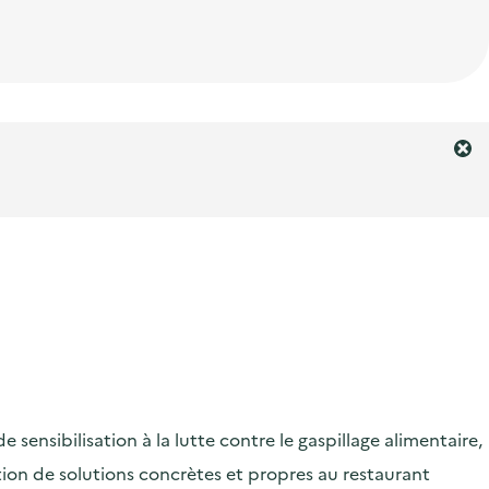
F
e
r
m
e
r
l
'
a
l
e
r
ensibilisation à la lutte contre le gaspillage alimentaire,
t
e
ication de solutions concrètes et propres au restaurant