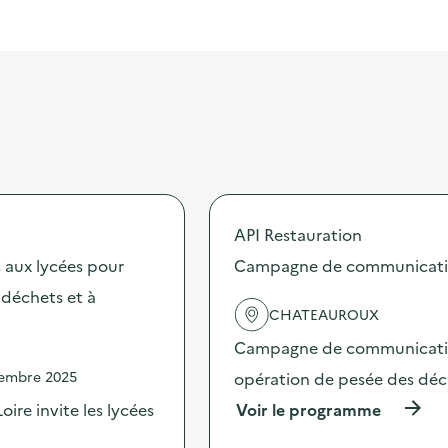
API Restauration
 aux lycées pour
Campagne de communication 
s déchets et à
CHATEAUROUX
Campagne de communication 
vembre 2025
opération de pesée des déche
(
ire invite les lycées
Voir le programme
à
p