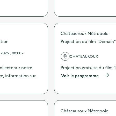
r
o
p
o
s
d
Châteauroux Métropole
e
l
ation
Projection du film "Demain"
'
a
2025 , 08:00 -
c
CHATEAUROUX
t
i
ollecte sur notre
Projection gratuite du film 
o
n
(
ce, information sur …
Voir le programme
:
à
C
p
a
r
m
o
p
p
a
o
g
s
Châteauroux Métropole
n
d