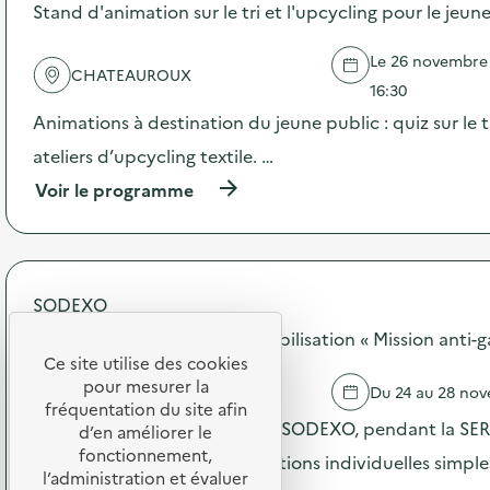
s
Stand d'animation sur le tri et l'upcycling pour le jeun
s
d
R
e
é
Le 26 novembre 2
l
d
CHATEAUROUX
'
16:30
u
a
c
Animations à destination du jeune public : quiz sur le t
c
’
t
ateliers d’upcycling textile. …
G
i
a
(
Voir le programme
o
s
à
n
p
p
:
i
r
A
:
o
u
D
p
t
e
SODEXO
o
o
s
s
SODEXO - Opération de sensibilisation « Mission anti-g
u
d
d
r
Ce site utilise des cookies
é
e
d
f
pour mesurer la
SAINT CYRAN DU JAMBOT
Du 24 au 28 no
l
e
i
fréquentation du site afin
'
s
Dans les restaurants scolaires SODEXO, pendant la SERD
s
d’en améliorer le
a
D
p
fonctionnement,
c
incités à réaliser de petites actions individuelles simpl
E
é
l’administration et évaluer
t
E
d