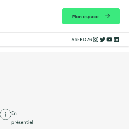
Mon espace
Instagram
Twitter
YouTube
LinkedIn
#SERD26
En
présentiel