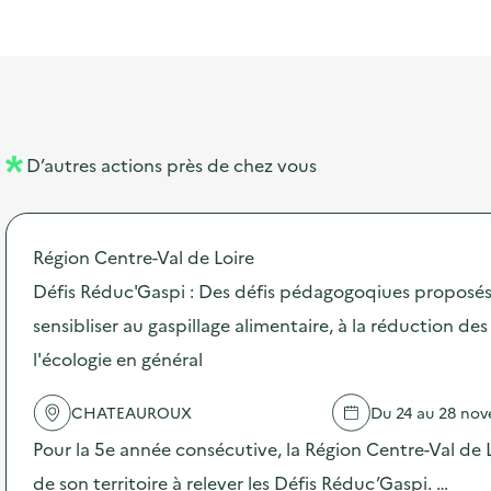
l
t
t
o
i
a
e
n
b
l
m
e
e
l
n
D’autres actions près de chez vous
l
t
é
Région Centre-Val de Loire
d
Défis Réduc'Gaspi : Des défis pédagogoqiues proposés
e
sensibliser au gaspillage alimentaire, à la réduction de
l
l'écologie en général
a
v
CHATEAUROUX
Du 24 au 28 no
o
Pour la 5e année consécutive, la Région Centre-Val de Lo
i
de son territoire à relever les Défis Réduc’Gaspi. …