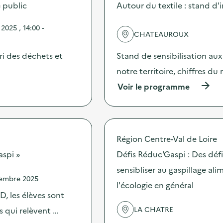
e
e public
Autour du textile : stand d'
e
d
l
e
'
025 , 14:00 -
c
CHATEAUROUX
a
o
c
m
t
ri des déchets et
Stand de sensibilisation aux 
m
i
u
notre territoire, chiffres d
o
n
n
(
Voir le programme
i
:
à
c
P
p
a
r
r
t
o
o
i
j
p
o
Région Centre-Val de Loire
e
o
n
c
s
aspi »
Défis Réduc'Gaspi : Des dé
s
t
d
u
i
sensibliser au gaspillage ali
e
r
o
vembre 2025
l
l
l'écologie en général
n
'
a
, les élèves sont
d
a
p
u
c
LA CHATRE
es qui relèvent …
r
f
t
é