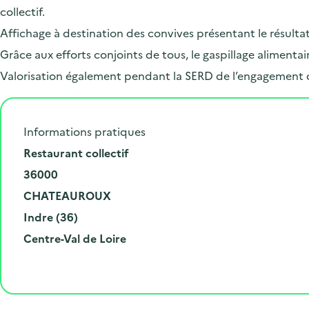
collectif.
Affichage à destination des convives présentant le résulta
Grâce aux efforts conjoints de tous, le gaspillage alimen
Valorisation également pendant la SERD de l’engagement 
Informations pratiques
N
Restaurant collectif
u
C
36000
m
o
V
CHATEAUROUX
é
d
i
D
Indre (36)
r
e
l
é
R
Centre-Val de Loire
o
p
l
p
é
e
o
e
a
g
t
s
r
i