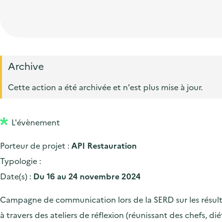
t
p
'
e
i
r
a
d
o
i
c
'
n
n
c
a
p
c
Archive
u
c
r
i
e
Cette action a été archivée et n'est plus mise à jour.
c
i
p
i
u
n
a
l
e
L'évènement
c
l
i
i
Porteur de projet :
API Restauration
l
p
Typologie :
a
Date(s) :
Du 16 au 24 novembre 2024
l
Campagne de communication lors de la SERD sur les résultat
e
à travers des ateliers de réflexion (réunissant des chefs, di