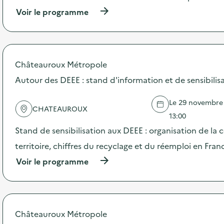
e
(
Voir le programme
à
p
r
o
p
Châteauroux Métropole
o
s
Autour des DEEE : stand d'information et de sensibilis
d
e
Le 29 novembre 
l
CHATEAUROUX
'
13:00
a
Stand de sensibilisation aux DEEE : organisation de la c
c
t
territoire, chiffres du recyclage et du réemploi en Fran
i
(
Voir le programme
o
à
n
p
:
r
D
o
é
p
f
Châteauroux Métropole
o
i