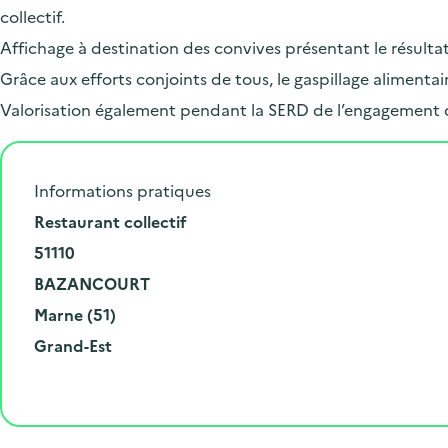
collectif.
Affichage à destination des convives présentant le résulta
Grâce aux efforts conjoints de tous, le gaspillage alimen
Valorisation également pendant la SERD de l’engagement 
Informations pratiques
N
Restaurant collectif
u
C
51110
m
o
V
BAZANCOURT
é
d
i
D
Marne (51)
r
e
l
é
R
Grand-Est
o
p
l
p
é
e
o
e
a
g
t
s
r
i