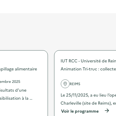
IUT RCC - Université de R
illage alimentaire
Animation Tri-truc : collectes
vembre 2025
REIMS
sultats d’une
Le 25/11/2025, a eu lieu l’op
bilisation à la …
Charleville (site de Reims)
(
Voir le programme
à