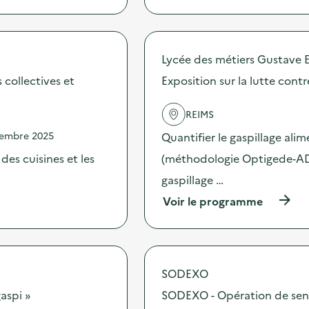
p
r
o
p
Lycée des métiers Gustave E
o
s
collectives et
Exposition sur la lutte contr
d
e
REIMS
l
'
vembre 2025
Quantifier le gaspillage alim
a
c
des cuisines et les
(méthodologie Optigede-ADEM
t
gaspillage …
i
o
(
Voir le programme
n
à
:
p
A
r
n
o
i
p
SODEXO
m
o
a
s
aspi »
SODEXO - Opération de sensib
t
d