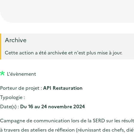
t
p
'
e
i
r
a
d
o
i
c
'
n
n
c
a
p
c
Archive
u
c
r
i
e
Cette action a été archivée et n'est plus mise à jour.
c
i
p
i
u
n
a
l
e
L'évènement
c
l
i
i
Porteur de projet :
API Restauration
l
p
Typologie :
a
Date(s) :
Du 16 au 24 novembre 2024
l
Campagne de communication lors de la SERD sur les résultat
e
à travers des ateliers de réflexion (réunissant des chefs, di