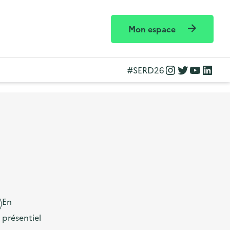
Mon espace
Instagram
Twitter
YouTube
LinkedIn
#SERD26
En
présentiel