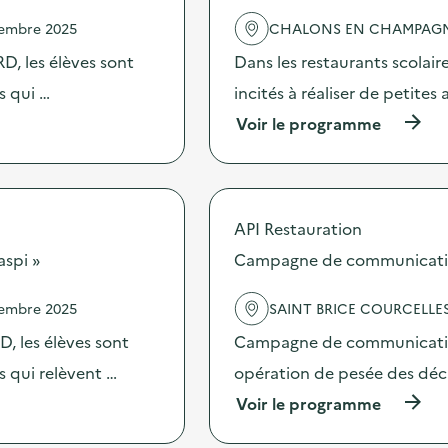
i
e
o
vembre 2025
CHALONS EN CHAMPAG
l
n
'
D, les élèves sont
Dans les restaurants scolai
T
a
r
c
s qui …
incités à réaliser de petites
i
t
-
(
Voir le programme
i
t
à
o
r
p
n
u
r
:
c
o
E
:
p
x
API Restauration
c
o
p
o
s
aspi »
Campagne de communication 
o
l
d
s
l
e
i
vembre 2025
SAINT BRICE COURCELLE
e
l
t
c
'
i
, les élèves sont
Campagne de communication 
t
a
o
e
c
es qui relèvent …
opération de pesée des déche
n
s
t
s
(
Voir le programme
,
i
u
à
e
o
r
p
x
n