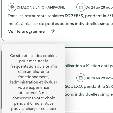
e
e
d
CHALONS EN CHAMPAGNE
Du 24 au 28 no
l
e
'
Dans les restaurants scolaires SOGERES, pendant la SER
c
a
o
c
incités à réaliser de petites actions individuelles simple
m
t
m
(
Voir le programme
i
u
à
o
n
p
n
i
r
:
c
o
C
a
p
Ce site utilise des cookies
o
SODEXO
t
o
m
pour mesurer la
i
s
SODEXO - Opération de sensibilisation « Mission anti-g
p
fréquentation du site afin
o
d
o
d’en améliorer le
n
e
s
fonctionnement,
CHALONS EN CHAMPAGNE
Du 24 au 28 no
s
l
t
l’administration et évaluer
u
'
a
Dans les restaurants scolaires SODEXO, pendant la SERD
votre expérience
r
a
g
l
utilisateur. Nous
c
incités à réaliser de petites actions individuelles simpl
e
a
t
conservons votre choix
d
(
Voir le programme
p
i
pendant 6 mois. Vous
e
à
r
o
pouvez changer ce choix
s
p
é
n