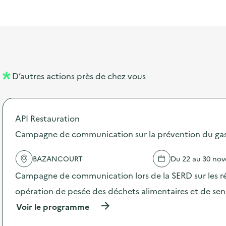
l
t
t
o
i
a
e
n
b
l
m
e
e
l
n
D’autres actions près de chez vous
l
t
é
API Restauration
d
Campagne de communication sur la prévention du gasp
e
l
BAZANCOURT
Du 22 au 30 no
a
Campagne de communication lors de la SERD sur les ré
v
opération de pesée des déchets alimentaires et de sensi
o
(
Voir le programme
i
à
p