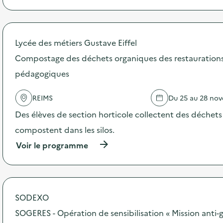
e
r
o
p
o
Lycée des métiers Gustave Eiffel
s
d
Compostage des déchets organiques des restaurations 
e
pédagogiques
l
'
a
REIMS
Du 25 au 28 no
c
t
Des élèves de section horticole collectent des déchets 
i
compostent dans les silos.
o
n
(
Voir le programme
:
à
C
p
a
r
m
o
p
p
SODEXO
a
o
g
s
SOGERES - Opération de sensibilisation « Mission anti-g
n
d