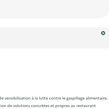
F
e
r
m
e
r
l
'
a
l
e
r
ensibilisation à la lutte contre le gaspillage alimentaire,
t
e
ication de solutions concrètes et propres au restaurant