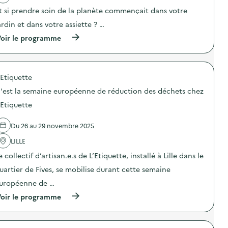
e
e
t
t
t si prendre soin de la planète commençait dans votre
n
i
t
t
o
ardin et dans votre assiette ? …
e
i
n
U
o
(
oir le programme
:
n
n
à
A
i
d
p
c
q
u
r
t
u
g
o
i
e
a
'Etiquette
p
o
)
s
o
n
'est la semaine européenne de réduction des déchets chez
p
s
d
i
d
e
'Etiquette
l
e
p
l
l
e
a
Du 26 au 29 novembre 2025
'
s
g
a
é
e
LILLE
c
e
a
t
d
e collectif d’artisan.e.s de L’Etiquette, installé à Lille dans le
l
i
e
i
o
s
uartier de Fives, se mobilise durant cette semaine
m
n
d
e
uropéenne de …
:
é
n
E
c
(
oir le programme
t
t
h
à
a
s
e
p
i
i
t
r
r
o
s