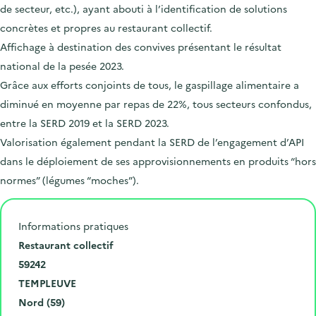
de secteur, etc.), ayant abouti à l’identification de solutions
concrètes et propres au restaurant collectif.
Affichage à destination des convives présentant le résultat
national de la pesée 2023.
Grâce aux efforts conjoints de tous, le gaspillage alimentaire a
diminué en moyenne par repas de 22%, tous secteurs confondus,
entre la SERD 2019 et la SERD 2023.
Valorisation également pendant la SERD de l’engagement d’API
dans le déploiement de ses approvisionnements en produits “hors
normes” (légumes “moches”).
Informations pratiques
N
Restaurant collectif
u
C
59242
m
o
V
TEMPLEUVE
é
d
i
D
Nord (59)