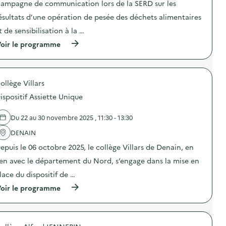
ampagne de communication lors de la SERD sur les
i
ésultats d’une opération de pesée des déchets alimentaires
e
t de sensibilisation à la …
(
oir le programme
à
p
r
o
ollège Villars
p
o
ispositif Assiette Unique
s
d
e
Du 22 au 30 novembre 2025 , 11:30 - 13:30
l
'
DENAIN
a
epuis le 06 octobre 2025, le collège Villars de Denain, en
c
t
ien avec le département du Nord, s’engage dans la mise en
i
o
lace du dispositif de …
n
(
oir le programme
:
à
C
p
a
r
m
o
p