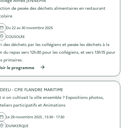
ollège Alfred JENNEPIN
p
a
o
g
ction de pesée des déchets alimentaires en restaurant
s
n
d
e
colaire
e
d
l
e
Du 22 au 30 novembre 2025
'
c
a
o
COUSOLRE
c
m
t
m
ri des déchets par les collégiens et pesée les déchets à la
i
u
o
n
in du repas vers 12h30 pour les collégiens, et vers 13h15 pour
n
i
es primaires.
:
c
D
a
(
oir le programme
i
t
à
s
i
p
p
o
r
o
n
o
s
s
DEELI - CPIE FLANDRE MARITIME
p
i
u
o
t
t si on cultivait la ville ensemble ? Expositions photos,
r
s
i
l
d
teliers participatifs et Animations
f
a
e
A
p
l
s
r
Le 29 novembre 2025 , 13:30 - 17:30
'
s
é
a
i
v
DUNKERQUE
c