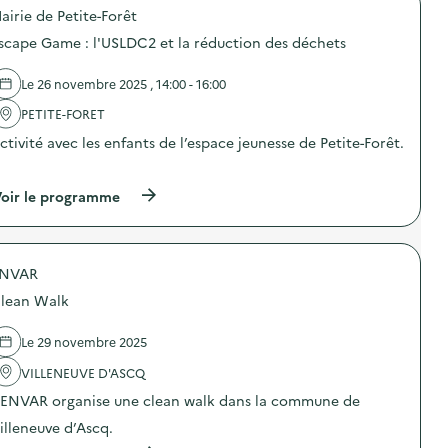
o
e
n
a
airie de Petite-Forêt
p
)
c
l
o
u
scape Game : l'USLDC2 et la réduction des déchets
i
s
l
m
d
t
e
e
Le 26 novembre 2025 , 14:00 - 16:00
i
n
l
v
t
'
PETITE-FORET
a
a
a
i
i
ctivité avec les enfants de l’espace jeunesse de Petite-Forêt.
c
t
r
t
l
…
e
i
a
s
o
(
oir le programme
v
e
n
à
i
n
:
p
l
r
C
r
l
e
’
o
e
s
e
NVAR
p
e
t
s
o
n
a
lean Walk
t
s
s
u
l
d
e
r
a
e
Le 29 novembre 2025
m
a
s
l
b
n
e
'
VILLENEUVE D'ASCQ
l
t
m
a
e
s
’ENVAR organise une clean walk dans la commune de
a
c
?
c
i
t
E
illeneuve d’Ascq.
o
n
i
x
l