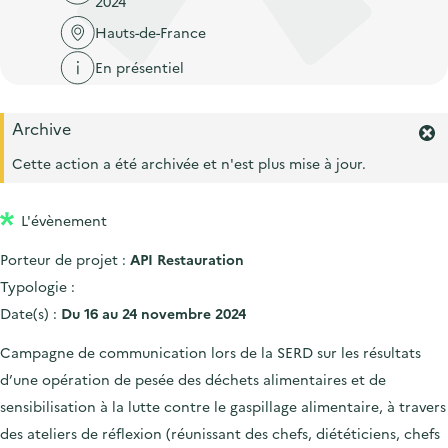
2024
'
c
n
n
a
Hauts-de-France
c
p
c
c
u
En présentiel
r
i
c
e
i
p
u
i
Archive
n
a
e
F
l
c
l
e
Cette action a été archivée et n'est plus mise à jour.
i
r
i
l
m
p
L'évènement
e
a
r
Porteur de projet :
API Restauration
l
l
'
Typologie :
e
a
Date(s) :
Du 16 au 24 novembre 2024
l
e
Campagne de communication lors de la SERD sur les résultats
r
d’une opération de pesée des déchets alimentaires et de
t
e
sensibilisation à la lutte contre le gaspillage alimentaire, à travers
.
des ateliers de réflexion (réunissant des chefs, diététiciens, chefs