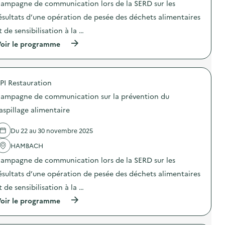
ampagne de communication lors de la SERD sur les
i
ésultats d’une opération de pesée des déchets alimentaires
e
t de sensibilisation à la …
(
oir le programme
à
p
r
o
PI Restauration
p
o
ampagne de communication sur la prévention du
s
d
aspillage alimentaire
e
l
Du 22 au 30 novembre 2025
'
a
HAMBACH
c
t
ampagne de communication lors de la SERD sur les
i
o
ésultats d’une opération de pesée des déchets alimentaires
n
t de sensibilisation à la …
:
C
(
oir le programme
a
à
m
p
p
r