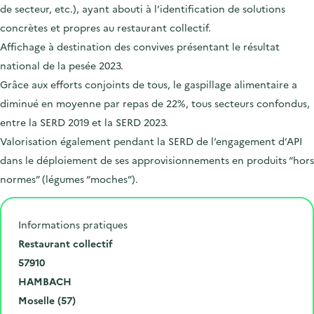
de secteur, etc.), ayant abouti à l’identification de solutions
concrètes et propres au restaurant collectif.
Affichage à destination des convives présentant le résultat
national de la pesée 2023.
Grâce aux efforts conjoints de tous, le gaspillage alimentaire a
diminué en moyenne par repas de 22%, tous secteurs confondus,
entre la SERD 2019 et la SERD 2023.
Valorisation également pendant la SERD de l’engagement d’API
dans le déploiement de ses approvisionnements en produits “hors
normes” (légumes “moches”).
Informations pratiques
N
Restaurant collectif
u
C
57910
m
o
V
HAMBACH
é
d
i
D
Moselle (57)