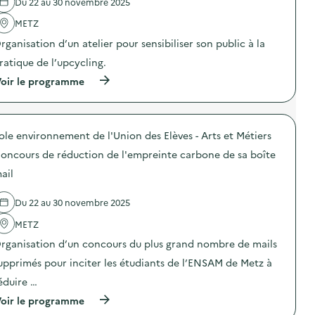
O
Du 22 au 30 novembre 2025
e
a
l
p
)
s
'
METZ
é
p
a
r
rganisation d’un atelier pour sensibiliser son public à la
i
c
a
l
t
t
ratique de l’upcycling.
l
i
i
a
o
(
o
oir le programme
g
n
à
n
e
:
p
d
a
S
r
e
l
O
o
s
i
D
ole environnement de l'Union des Elèves - Arts et Métiers
p
e
m
E
o
n
oncours de réduction de l'empreinte carbone de sa boîte
e
X
s
s
n
O
d
i
ail
t
–
e
b
a
O
l
i
i
p
Du 22 au 30 novembre 2025
'
l
r
é
a
i
e
METZ
r
c
s
)
a
t
a
rganisation d’un concours du plus grand nombre de mails
t
i
t
i
o
i
upprimés pour inciter les étudiants de l’ENSAM de Metz à
o
n
o
n
éduire …
:
n
d
A
«
(
oir le programme
e
t
M
à
s