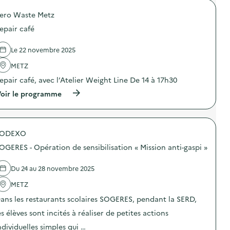
a
o
g
ero Waste Metz
p
n
o
e
epair café
s
d
d
e
e
Le 22 novembre 2025
c
l
o
'
METZ
m
a
m
epair café, avec l’Atelier Weight Line De 14 à 17h30
c
u
t
(
n
oir le programme
i
à
i
o
p
c
n
r
a
:
o
t
C
SODEXO
p
i
a
o
o
m
OGERES - Opération de sensibilisation « Mission anti-gaspi »
s
n
p
d
s
a
e
u
Du 24 au 28 novembre 2025
g
l
r
n
'
l
METZ
e
a
a
d
ans les restaurants scolaires SOGERES, pendant la SERD,
c
p
e
t
r
es élèves sont incités à réaliser de petites actions
c
i
é
o
o
v
ndividuelles simples qui …
m