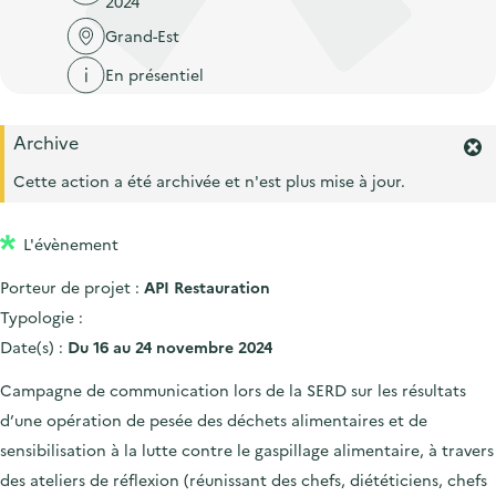
2024
'
c
n
n
a
Grand-Est
c
p
c
c
u
En présentiel
r
i
c
e
i
p
u
i
Archive
n
a
e
F
l
c
l
e
Cette action a été archivée et n'est plus mise à jour.
i
r
i
l
m
p
L'évènement
e
a
r
Porteur de projet :
API Restauration
l
l
'
Typologie :
e
a
Date(s) :
Du 16 au 24 novembre 2024
l
e
Campagne de communication lors de la SERD sur les résultats
r
d’une opération de pesée des déchets alimentaires et de
t
e
sensibilisation à la lutte contre le gaspillage alimentaire, à travers
.
des ateliers de réflexion (réunissant des chefs, diététiciens, chefs