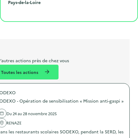
r
e
l
é
R
Pays-de-la-Loire
o
p
l
p
é
Cliquer pour afficher la carte
e
o
e
a
g
t
s
r
i
l
t
t
o
i
a
e
n
b
l
m
e
e
’autres actions près de chez vous
l
n
Toutes les actions
l
t
é
SODEXO
d
ODEXO - Opération de sensibilisation « Mission anti-gaspi »
e
l
Du 24 au 28 novembre 2025
a
RENAZE
v
ans les restaurants scolaires SODEXO, pendant la SERD, les
o