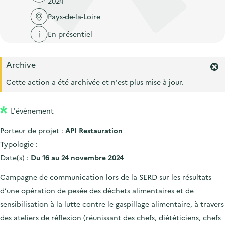
2024
'
c
n
n
a
Pays-de-la-Loire
c
p
c
c
u
En présentiel
r
i
c
e
i
p
u
i
Archive
n
a
e
F
l
c
l
e
Cette action a été archivée et n'est plus mise à jour.
i
r
i
l
m
p
L'évènement
e
a
r
Porteur de projet :
API Restauration
l
l
'
Typologie :
e
a
Date(s) :
Du 16 au 24 novembre 2024
l
e
Campagne de communication lors de la SERD sur les résultats
r
d’une opération de pesée des déchets alimentaires et de
t
e
sensibilisation à la lutte contre le gaspillage alimentaire, à travers
.
des ateliers de réflexion (réunissant des chefs, diététiciens, chefs