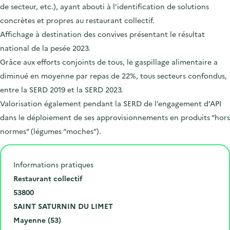
de secteur, etc.), ayant abouti à l’identification de solutions
concrètes et propres au restaurant collectif.
Affichage à destination des convives présentant le résultat
national de la pesée 2023.
Grâce aux efforts conjoints de tous, le gaspillage alimentaire a
diminué en moyenne par repas de 22%, tous secteurs confondus,
entre la SERD 2019 et la SERD 2023.
Valorisation également pendant la SERD de l’engagement d’API
dans le déploiement de ses approvisionnements en produits “hors
normes” (légumes “moches”).
Informations pratiques
N
Restaurant collectif
u
C
53800
m
o
V
SAINT SATURNIN DU LIMET
é
d
i
D
Mayenne (53)