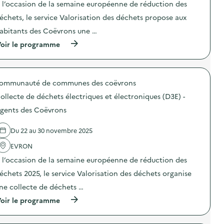
é
s
 l’occasion de la semaine européenne de réduction des
c
u
r
p
t
e
i
échets, le service Valorisation des déchets propose aux
i
i
T
e
l
o
e
abitants des Coëvrons une …
l
l
n
s
i
a
(
oir le programme
:
t
n
g
à
A
)
f
e
p
n
o
a
r
i
r
l
o
m
m
i
ommunauté de communes des coëvrons
p
a
a
m
o
t
ollecte de déchets électriques et électroniques (D3E) -
t
e
s
i
i
n
d
o
gents des Coëvrons
q
t
e
n
u
a
l
“
e
i
Du 22 au 30 novembre 2025
'
G
T
r
a
r
e
e
EVRON
c
e
s
)
t
e
 l’occasion de la semaine européenne de réduction des
t
i
n
)
o
F
échets 2025, le service Valorisation des déchets organise
n
a
ne collecte de déchets …
:
s
V
h
(
oir le programme
i
i
à
s
o
p
i
n
r