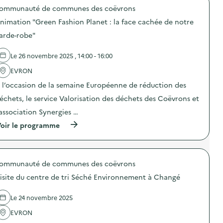
o
u
C
M
ommunauté de communes des coëvrons
p
n
o
i
o
i
l
nimation "Green Fashion Planet : la face cachée de notre
s
s
c
l
s
d
a
arde-robe"
e
i
e
t
c
o
l
i
t
n
Le 26 novembre 2025 , 14:00 - 16:00
'
o
e
a
a
n
d
n
EVRON
c
s
e
t
t
u
 l’occasion de la semaine Européenne de réduction des
m
i
i
r
a
-
o
l
échets, le service Valorisation des déchets des Coëvrons et
t
g
n
a
é
a
’association Synergies …
:
p
r
s
C
r
(
i
oir le programme
p
o
é
à
e
i
l
v
p
l
»
l
e
r
i
)
e
n
o
n
c
t
ommunauté de communes des coëvrons
p
f
t
i
o
o
e
isite du centre de tri Séché Environnement à Changé
o
s
r
d
n
d
m
e
d
e
a
Le 24 novembre 2025
m
u
l
t
a
g
'
i
EVRON
t
a
a
q