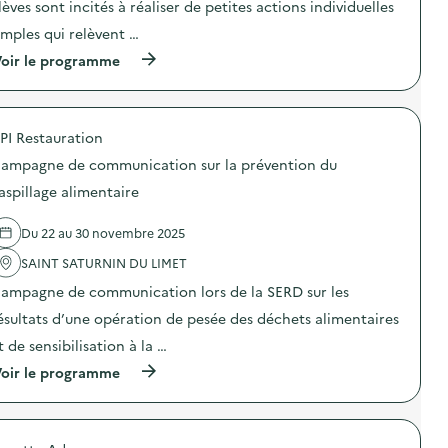
lèves sont incités à réaliser de petites actions individuelles
i
imples qui relèvent …
e
(
oir le programme
à
p
r
o
PI Restauration
p
o
ampagne de communication sur la prévention du
s
d
aspillage alimentaire
e
l
Du 22 au 30 novembre 2025
'
a
SAINT SATURNIN DU LIMET
c
t
ampagne de communication lors de la SERD sur les
i
o
ésultats d’une opération de pesée des déchets alimentaires
n
t de sensibilisation à la …
:
S
(
oir le programme
O
à
D
p
E
r
X
o
O