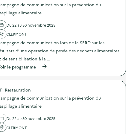
e
o
O
b
a
ampagne de communication sur la prévention du
)
s
–
i
s
d
O
aspillage alimentaire
l
p
e
p
i
i
l
é
s
l
Du 22 au 30 novembre 2025
'
r
a
l
a
a
t
a
CLERMONT
c
t
i
g
t
i
o
ampagne de communication lors de la SERD sur les
e
i
o
n
a
o
n
ésultats d’une opération de pesée des déchets alimentaires
«
l
n
d
M
i
t de sensibilisation à la …
:
e
i
m
C
s
s
e
(
oir le programme
o
e
s
n
à
n
n
i
t
p
f
s
o
a
r
é
i
n
i
o
r
b
a
PI Restauration
r
p
e
i
n
e
o
n
ampagne de communication sur la prévention du
l
t
)
s
c
i
i
d
aspillage alimentaire
e
s
-
e
I
a
g
l
n
t
a
Du 22 au 30 novembre 2025
'
t
i
s
a
e
o
p
CLERMONT
c
r
n
i
t