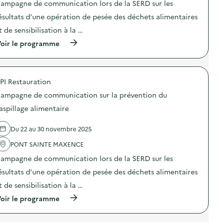
a
ampagne de communication lors de la SERD sur les
«
»
i
c
M
)
o
ésultats d’une opération de pesée des déchets alimentaires
t
i
n
i
s
t de sensibilisation à la …
:
v
s
C
e
(
oir le programme
i
a
“
à
o
m
D
p
n
p
é
r
a
a
c
o
n
g
PI Restauration
h
p
t
n
e
o
i
e
ampagne de communication sur la prévention du
t
s
-
d
s
d
g
aspillage alimentaire
e
,
e
a
c
ç
l
s
o
Du 22 au 30 novembre 2025
a
'
p
m
d
a
i
m
PONT SAINTE MAXENCE
é
c
»
u
b
t
)
n
ampagne de communication lors de la SERD sur les
o
i
i
r
o
ésultats d’une opération de pesée des déchets alimentaires
c
d
n
a
t de sensibilisation à la …
e
:
t
”
C
i
(
oir le programme
)
a
o
à
m
n
p
p
s
r