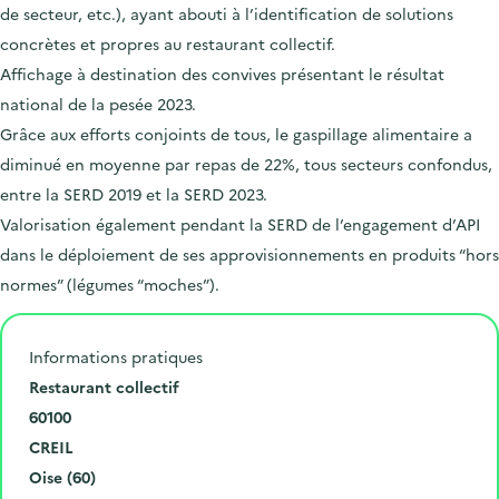
de secteur, etc.), ayant abouti à l’identification de solutions
concrètes et propres au restaurant collectif.
Affichage à destination des convives présentant le résultat
national de la pesée 2023.
Grâce aux efforts conjoints de tous, le gaspillage alimentaire a
diminué en moyenne par repas de 22%, tous secteurs confondus,
entre la SERD 2019 et la SERD 2023.
Valorisation également pendant la SERD de l’engagement d’API
dans le déploiement de ses approvisionnements en produits “hors
normes” (légumes “moches”).
Informations pratiques
N
Restaurant collectif
u
C
60100
m
o
V
CREIL
é
d
i
D
Oise (60)