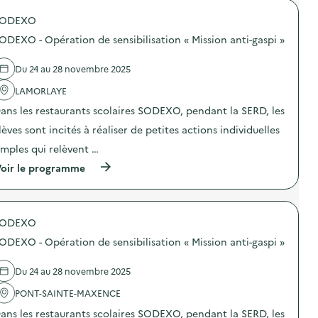
a
o
g
SODEXO
p
n
o
e
ODEXO - Opération de sensibilisation « Mission anti-gaspi »
s
d
d
e
e
Du 24 au 28 novembre 2025
c
l
o
'
LAMORLAYE
m
a
m
ans les restaurants scolaires SODEXO, pendant la SERD, les
c
u
t
n
lèves sont incités à réaliser de petites actions individuelles
i
i
o
imples qui relèvent …
c
n
a
(
oir le programme
:
t
à
C
i
p
a
o
r
m
n
o
p
s
SODEXO
p
a
u
o
g
ODEXO - Opération de sensibilisation « Mission anti-gaspi »
r
s
n
l
d
e
a
e
d
Du 24 au 28 novembre 2025
p
l
e
r
'
PONT-SAINTE-MAXENCE
c
é
a
o
v
ans les restaurants scolaires SODEXO, pendant la SERD, les
c
m