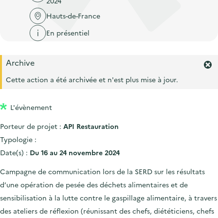
2024
'
c
n
n
a
Hauts-de-France
c
p
c
c
u
En présentiel
r
i
c
e
i
p
u
i
Archive
n
a
e
F
l
c
l
e
Cette action a été archivée et n'est plus mise à jour.
i
r
i
l
m
p
L'évènement
e
a
r
Porteur de projet :
API Restauration
l
l
'
Typologie :
e
a
Date(s) :
Du 16 au 24 novembre 2024
l
e
Campagne de communication lors de la SERD sur les résultats
r
d’une opération de pesée des déchets alimentaires et de
t
e
sensibilisation à la lutte contre le gaspillage alimentaire, à travers
.
des ateliers de réflexion (réunissant des chefs, diététiciens, chefs