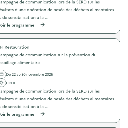
ampagne de communication lors de la SERD sur les
i
ésultats d’une opération de pesée des déchets alimentaires
e
t de sensibilisation à la …
(
oir le programme
à
p
r
o
PI Restauration
p
o
ampagne de communication sur la prévention du
s
d
aspillage alimentaire
e
l
Du 22 au 30 novembre 2025
'
a
CREIL
c
t
ampagne de communication lors de la SERD sur les
i
o
ésultats d’une opération de pesée des déchets alimentaires
n
t de sensibilisation à la …
:
C
(
oir le programme
a
à
m
p
p
r