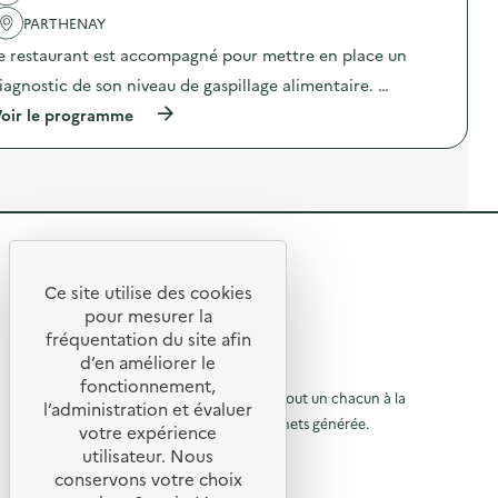
e
l
t
D
'
PARTHENAY
a
i
a
i
e restaurant est accompagné pour mettre en place un
a
c
r
g
t
iagnostic de son niveau de gaspillage alimentaire. …
e
n
i
)
o
o
(
oir le programme
s
n
à
t
:
p
i
C
r
c
a
o
a
m
p
l
p
o
i
a
s
m
g
R
d
e
n
e
e
n
e
l
Ce site utilise des cookies
t
D
R
'
t
pour mesurer la
a
i
a
e
fréquentation du site afin
i
a
o
c
r
g
d’en améliorer le
t
t
u
e
n
© 2026 SERD
i
fonctionnement,
)
o
o
o
L’objectif de la SERD est de sensibiliser tout un chacun à la
r
l’administration et évaluer
s
n
nécessité de réduire la quantité de déchets générée.
u
t
votre expérience
à
:
i
SUIVEZ-NOUS
C
utilisateur. Nous
r
l
c
a
conservons votre choix
a
m
à
X (anciennement Twitter)
a