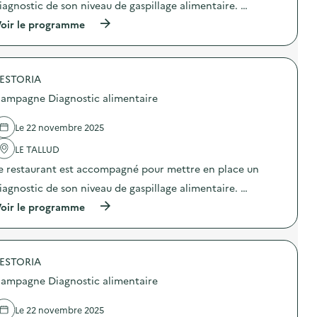
e
iagnostic de son niveau de gaspillage alimentaire. …
i
s
i
)
d
s
o
(
oir le programme
a
o
n
à
i
u
:
p
r
r
C
r
e
c
a
o
:
e
m
ESTORIA
p
T
r
p
o
ampagne Diagnostic alimentaire
r
i
a
s
o
e
g
d
’
B
n
e
Le 22 novembre 2025
C
a
e
l
a
z
D
'
LE TALLUD
f
a
i
a
)
r
e restaurant est accompagné pour mettre en place un
a
c
,
g
t
iagnostic de son niveau de gaspillage alimentaire. …
e
n
i
t
o
o
(
oir le programme
c
s
n
à
.
t
:
p
)
i
C
r
c
a
o
a
m
ESTORIA
p
l
p
o
ampagne Diagnostic alimentaire
i
a
s
m
g
d
e
n
e
Le 22 novembre 2025
n