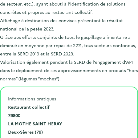
de secteur, etc.), ayant abouti à l’identification de solutions
concrètes et propres au restaurant collectif.
Affichage à destination des convives présentant le résultat
national de la pesée 2023.
Grâce aux efforts conjoints de tous, le gaspillage alimentaire a
diminué en moyenne par repas de 22%, tous secteurs confondus,
entre la SERD 2019 et la SERD 2023.
Valorisation également pendant la SERD de l’engagement d’API
dans le déploiement de ses approvisionnements en produits “hors
normes” (légumes “moches”).
Informations pratiques
N
Restaurant collectif
u
C
79800
m
o
V
LA MOTHE SAINT HERAY
é
d
i
D
Deux-Sèvres (79)