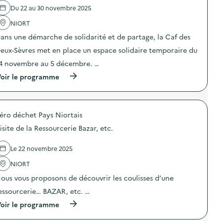
a
e
Du 22 au 30 novembre 2025
g
l
n
'
NIORT
e
a
d
ans une démarche de solidarité et de partage, la Caf des
c
e
t
eux-Sèvres met en place un espace solidaire temporaire du
c
i
o
o
4 novembre au 5 décembre. …
m
n
m
(
oir le programme
:
u
à
A
n
p
p
i
r
p
c
o
e
a
éro déchet Pays Niortais
p
l
t
o
à
isite de la Ressourcerie Bazar, etc.
i
s
a
o
d
r
n
e
t
Le 22 novembre 2025
s
l
i
u
'
NIORT
s
r
a
t
l
ous vous proposons de découvrir les coulisses d’une
c
e
a
t
s
essourcerie… BAZAR, etc. …
p
i
)
r
o
(
oir le programme
é
n
à
v
:
p