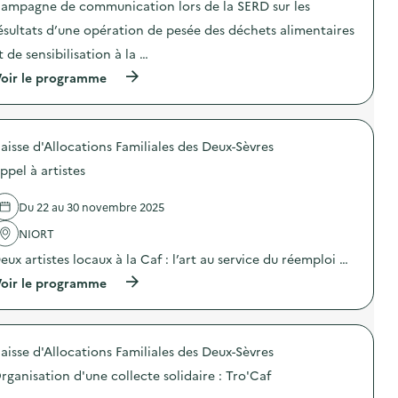
ampagne de communication lors de la SERD sur les
i
ésultats d’une opération de pesée des déchets alimentaires
e
t de sensibilisation à la …
(
oir le programme
à
p
r
o
aisse d'Allocations Familiales des Deux-Sèvres
p
o
ppel à artistes
s
d
e
Du 22 au 30 novembre 2025
l
'
NIORT
a
eux artistes locaux à la Caf : l’art au service du réemploi …
c
t
(
oir le programme
i
à
o
p
n
r
:
o
C
aisse d'Allocations Familiales des Deux-Sèvres
p
a
o
m
rganisation d'une collecte solidaire : Tro'Caf
s
p
d