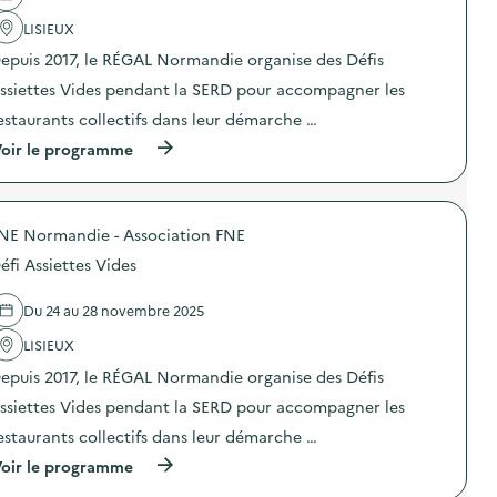
l
é
'
LISIEUX
r
a
a
epuis 2017, le RÉGAL Normandie organise des Défis
c
t
t
i
ssiettes Vides pendant la SERD pour accompagner les
i
o
o
n
estaurants collectifs dans leur démarche …
n
d
(
oir le programme
:
e
à
S
s
p
O
e
r
D
n
o
E
s
NE Normandie - Association FNE
p
X
i
o
O
b
éfi Assiettes Vides
s
–
i
d
O
l
e
p
Du 24 au 28 novembre 2025
i
l
é
s
'
LISIEUX
r
a
a
a
t
epuis 2017, le RÉGAL Normandie organise des Défis
c
t
i
t
i
o
ssiettes Vides pendant la SERD pour accompagner les
i
o
n
o
n
estaurants collectifs dans leur démarche …
«
n
d
M
(
oir le programme
:
e
i
à
D
s
s