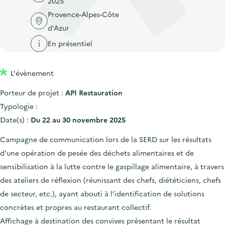
2025
'
c
n
n
Provence-Alpes-Côte
a
c
p
c
d'Azur
c
u
r
i
c
En présentiel
e
i
p
u
i
n
a
e
l
L'évènement
c
l
i
Porteur de projet :
API Restauration
i
l
Typologie :
p
Date(s) :
Du 22 au 30 novembre 2025
a
l
Campagne de communication lors de la SERD sur les résultats
e
d’une opération de pesée des déchets alimentaires et de
sensibilisation à la lutte contre le gaspillage alimentaire, à travers
des ateliers de réflexion (réunissant des chefs, diététiciens, chefs
de secteur, etc.), ayant abouti à l’identification de solutions
concrètes et propres au restaurant collectif.
Affichage à destination des convives présentant le résultat