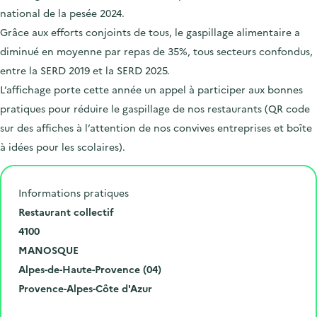
national de la pesée 2024.
Grâce aux efforts conjoints de tous, le gaspillage alimentaire a
diminué en moyenne par repas de 35%, tous secteurs confondus,
entre la SERD 2019 et la SERD 2025.
L’affichage porte cette année un appel à participer aux bonnes
pratiques pour réduire le gaspillage de nos restaurants (QR code
sur des affiches à l’attention de nos convives entreprises et boîte
à idées pour les scolaires).
Informations pratiques
N
Restaurant collectif
u
C
4100
m
o
V
MANOSQUE
é
d
i
D
Alpes-de-Haute-Provence (04)
r
e
l
é
R
Provence-Alpes-Côte d'Azur
o
p
l
p
é
Cliquer pour afficher la carte