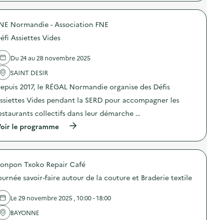
p
é
e
s
r
f
n
i
o
i
s
o
NE Normandie - Association FNE
p
A
i
n
o
s
b
a
éfi Assiettes Vides
s
s
i
n
d
i
l
t
e
e
Du 24 au 28 novembre 2025
i
i
l
t
s
-
'
SAINT DESIR
t
a
g
a
e
t
a
epuis 2017, le RÉGAL Normandie organise des Défis
c
s
i
s
t
V
o
ssiettes Vides pendant la SERD pour accompagner les
p
i
i
n
i
o
d
estaurants collectifs dans leur démarche …
«
»
n
e
M
)
(
oir le programme
:
s
i
à
D
)
s
p
é
s
r
f
i
o
i
o
onpon Txoko Repair Café
p
A
n
o
s
a
ournée savoir-faire autour de la couture et Braderie textile
s
s
n
d
i
t
e
e
Le 29 novembre 2025 , 10:00 - 18:00
i
l
t
-
'
BAYONNE
t
g
a