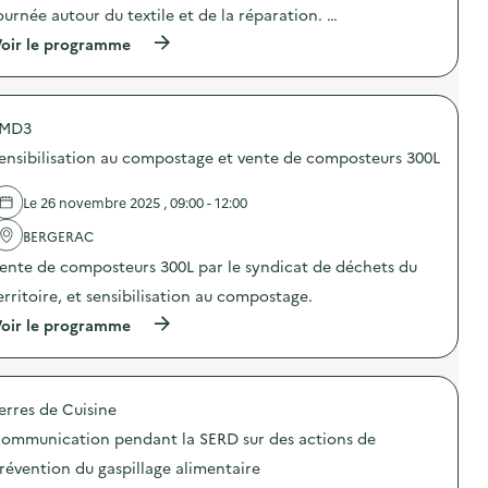
e
a
ournée autour du textile et de la réparation. …
c
s
s
t
V
(
oir le programme
p
i
i
à
i
o
d
p
»
n
e
r
)
:
s
o
D
)
MD3
p
é
o
f
ensibilisation au compostage et vente de composteurs 300L
s
i
d
A
e
Le 26 novembre 2025 , 09:00 - 12:00
s
l
s
'
BERGERAC
i
a
e
ente de composteurs 300L par le syndicat de déchets du
c
t
t
erritoire, et sensibilisation au compostage.
t
i
e
o
(
oir le programme
s
n
à
V
:
p
i
J
r
d
o
o
e
u
erres de Cuisine
p
s
r
o
)
ommunication pendant la SERD sur des actions de
n
s
é
d
révention du gaspillage alimentaire
e
e