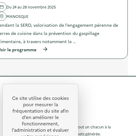
s
l
a
Du 24 au 28 novembre 2025
'
v
a
MANOSQUE
o
c
i
t
endant la SERD, valorisation de l’engagement pérenne de
r
i
-
o
erres de cuisine dans la prévention du gaspillage
f
n
a
limentaire, à travers notamment la …
:
i
S
(
oir le programme
r
e
à
e
n
p
a
s
r
u
i
o
t
b
p
o
i
o
u
l
s
r
i
R
d
d
s
e
e
a
e
l
Ce site utilise des cookies
l
t
R
'
t
pour mesurer la
a
i
a
c
o
e
fréquentation du site afin
o
c
o
n
d’en améliorer le
t
t
u
a
u
© 2026 SERD
i
fonctionnement,
t
u
o
o
L’objectif de la SERD est de sensibiliser tout un chacun à la
r
u
c
l’administration et évaluer
n
r
o
nécessité de réduire la quantité de déchets générée.
u