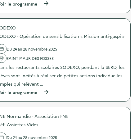
(
oir le programme
à
p
r
o
SODEXO
p
o
ODEXO - Opération de sensibilisation « Mission anti-gaspi »
s
d
e
Du 24 au 28 novembre 2025
l
'
SAINT MAUR DES FOSSES
a
ans les restaurants scolaires SODEXO, pendant la SERD, les
c
t
lèves sont incités à réaliser de petites actions individuelles
i
o
imples qui relèvent …
n
(
oir le programme
:
à
S
p
O
r
D
o
E
NE Normandie - Association FNE
p
X
o
O
éfi Assiettes Vides
s
–
d
O
e
p
Du 24 au 28 novembre 2025