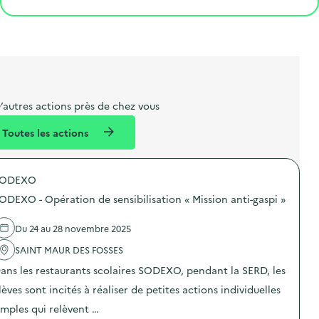
e
o
e
a
g
t
s
r
i
l
t
t
o
i
a
e
n
b
l
m
e
e
’autres actions près de chez vous
l
n
Toutes les actions
l
t
é
SODEXO
d
ODEXO - Opération de sensibilisation « Mission anti-gaspi »
e
l
Du 24 au 28 novembre 2025
a
SAINT MAUR DES FOSSES
v
ans les restaurants scolaires SODEXO, pendant la SERD, les
o
lèves sont incités à réaliser de petites actions individuelles
i
imples qui relèvent …
e