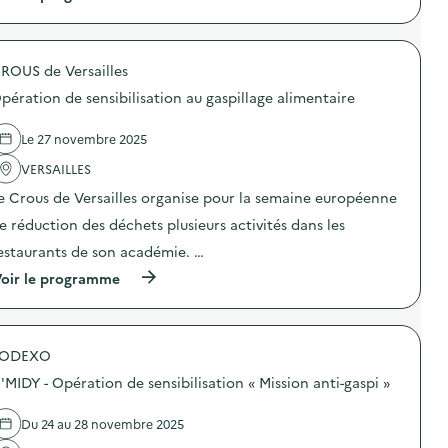
à
p
r
o
ROUS de Versailles
p
o
pération de sensibilisation au gaspillage alimentaire
s
d
e
Le 27 novembre 2025
l
'
VERSAILLES
a
e Crous de Versailles organise pour la semaine européenne
c
t
e réduction des déchets plusieurs activités dans les
i
o
estaurants de son académie. …
n
(
oir le programme
:
à
C
p
o
r
l
o
l
SODEXO
p
e
o
c
'MIDY - Opération de sensibilisation « Mission anti-gaspi »
s
t
d
e
e
p
Du 24 au 28 novembre 2025
l
o