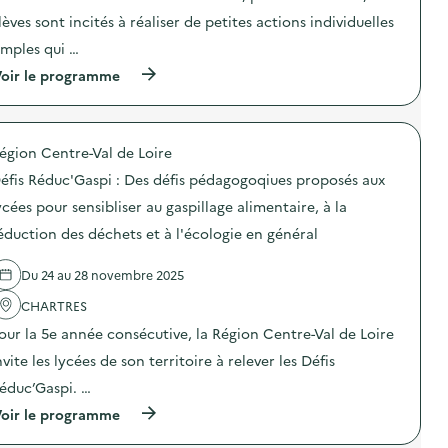
i
e
t
i
o
lèves sont incités à réaliser de petites actions individuelles
)
i
o
n
o
n
imples qui …
«
n
d
(
oir le programme
:
e
M
à
C
s
i
p
’
e
s
r
M
n
s
o
I
s
i
égion Centre-Val de Loire
p
D
i
o
o
Y
b
n
éfis Réduc'Gaspi : Des défis pédagogoqiues proposés aux
s
–
i
a
d
O
ycées pour sensibliser au gaspillage alimentaire, à la
l
n
e
p
i
t
éduction des déchets et à l'écologie en général
l
é
s
i
'
r
a
-
a
a
t
g
Du 24 au 28 novembre 2025
c
t
i
a
t
i
o
s
CHARTRES
i
o
n
p
o
n
our la 5e année consécutive, la Région Centre-Val de Loire
«
i
n
d
»
nvite les lycées de son territoire à relever les Défis
:
e
M
)
C
s
i
éduc’Gaspi. …
’
e
s
M
n
(
oir le programme
s
I
s
à
i
D
i
p
o