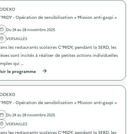
M
s
o
I
a
SODEXO
p
D
t
o
Y
i
'MIDY - Opération de sensibilisation « Mission anti-gaspi »
s
–
o
d
O
n
e
p
Du 24 au 28 novembre 2025
a
l
é
u
'
VERSAILLES
r
g
a
a
a
ans les restaurants scolaires C’MIDY, pendant la SERD, les
c
t
s
t
i
p
lèves sont incités à réaliser de petites actions individuelles
i
o
i
o
n
imples qui …
l
n
d
l
(
oir le programme
:
e
a
à
C
s
g
p
’
e
e
r
M
n
a
o
I
s
l
SODEXO
p
D
i
i
o
Y
b
m
'MIDY - Opération de sensibilisation « Mission anti-gaspi »
s
–
i
e
d
O
l
n
e
p
Du 24 au 28 novembre 2025
i
t
l
é
s
a
'
VERSAILLES
r
a
i
a
a
t
r
ans les restaurants scolaires C’MIDY, pendant la SERD, les
c
t