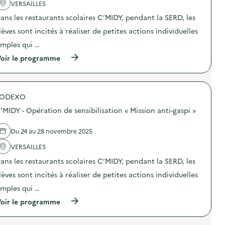
'
VERSAILLES
u
a
r
ans les restaurants scolaires C’MIDY, pendant la SERD, les
c
c
t
r
lèves sont incités à réaliser de petites actions individuelles
i
è
o
c
imples qui …
n
h
(
oir le programme
:
e
à
O
d
p
p
’
r
é
E
o
r
t
SODEXO
p
a
a
o
t
t
'MIDY - Opération de sensibilisation « Mission anti-gaspi »
s
i
)
d
o
e
n
Du 24 au 28 novembre 2025
l
d
'
VERSAILLES
e
a
s
ans les restaurants scolaires C’MIDY, pendant la SERD, les
c
e
t
n
lèves sont incités à réaliser de petites actions individuelles
i
s
o
i
imples qui …
n
b
(
oir le programme
:
i
à
C
l
p
’
i
r