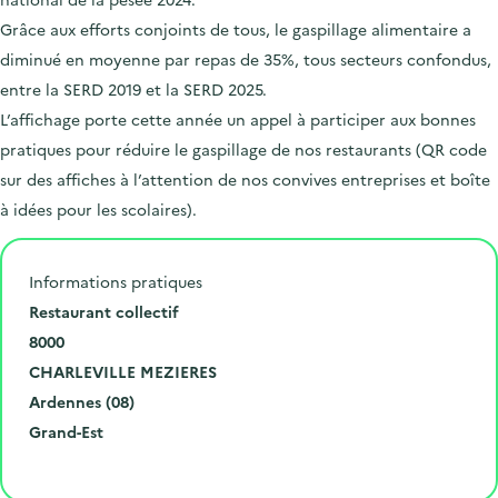
Grâce aux efforts conjoints de tous, le gaspillage alimentaire a
diminué en moyenne par repas de 35%, tous secteurs confondus,
entre la SERD 2019 et la SERD 2025.
L’affichage porte cette année un appel à participer aux bonnes
pratiques pour réduire le gaspillage de nos restaurants (QR code
sur des affiches à l’attention de nos convives entreprises et boîte
à idées pour les scolaires).
Informations pratiques
N
Restaurant collectif
u
C
8000
m
o
V
CHARLEVILLE MEZIERES
é
d
i
D
Ardennes (08)
r
e
l
é
R
Grand-Est
o
p
l
p
é
Cliquer pour afficher la carte
e
o
e
a
g