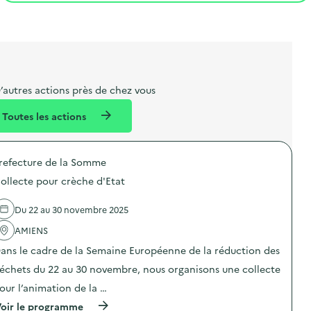
t
s
r
i
l
t
t
o
i
a
e
n
b
l
m
e
e
’autres actions près de chez vous
l
n
Toutes les actions
l
t
é
refecture de la Somme
d
ollecte pour crèche d'Etat
e
l
Du 22 au 30 novembre 2025
a
AMIENS
v
ans le cadre de la Semaine Européenne de la réduction des
o
échets du 22 au 30 novembre, nous organisons une collecte
i
our l’animation de la …
e
(
oir le programme