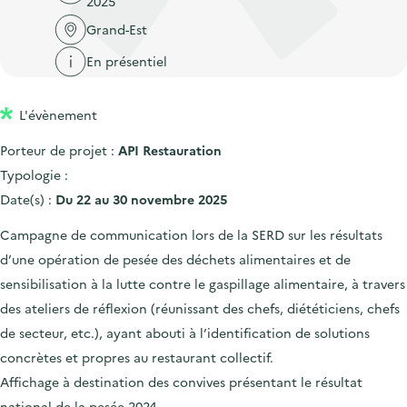
2025
'
c
n
n
a
Grand-Est
c
p
c
c
u
En présentiel
r
i
c
e
i
p
u
i
L'évènement
n
a
e
l
c
l
i
Porteur de projet :
API Restauration
i
l
Typologie :
p
Date(s) :
Du 22 au 30 novembre 2025
a
Campagne de communication lors de la SERD sur les résultats
l
d’une opération de pesée des déchets alimentaires et de
e
sensibilisation à la lutte contre le gaspillage alimentaire, à travers
des ateliers de réflexion (réunissant des chefs, diététiciens, chefs
de secteur, etc.), ayant abouti à l’identification de solutions
concrètes et propres au restaurant collectif.
Affichage à destination des convives présentant le résultat
national de la pesée 2024.