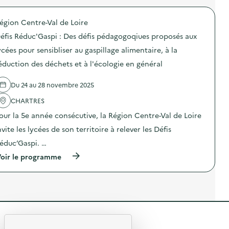
Y
b
r
n
–
i
o
a
O
égion Centre-Val de Loire
l
p
n
p
i
o
t
éfis Réduc'Gaspi : Des défis pédagogoqiues proposés aux
é
s
s
i
r
a
d
-
ycées pour sensibliser au gaspillage alimentaire, à la
a
t
e
g
t
éduction des déchets et à l'écologie en général
i
l
a
i
o
'
s
o
n
a
p
Du 24 au 28 novembre 2025
n
«
c
i
d
t
»
CHARTRES
e
M
i
)
s
i
o
our la 5e année consécutive, la Région Centre-Val de Loire
e
s
n
n
nvite les lycées de son territoire à relever les Défis
s
:
s
i
D
éduc’Gaspi. …
i
o
é
b
n
f
(
oir le programme
i
a
i
à
l
n
s
p
i
t
R
r
s
i
é
o
a
-
d
p
t
g
u
o
i
a
c
s
o
s
’
R
d
n
p
G