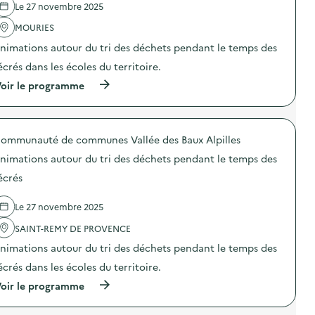
a
a
Le 27 novembre 2025
'
a
t
g
a
u
e
e
MOURIES
c
t
l
a
t
o
i
nimations autour du tri des déchets pendant le temps des
l
i
u
e
i
o
r
écrés dans les écoles du territoire.
r
m
n
d
s
e
(
oir le programme
:
u
d
n
à
A
t
e
t
p
n
r
c
a
r
i
i
h
i
o
m
d
a
ommunauté de communes Vallée des Baux Alpilles
r
p
a
e
r
e
o
t
s
p
nimations autour du tri des déchets pendant le temps des
)
s
i
d
e
d
o
écrés
é
n
e
n
c
t
l
s
h
e
Le 27 novembre 2025
'
a
e
r
a
u
t
i
SAINT-REMY DE PROVENCE
c
t
s
e
t
o
p
nimations autour du tri des déchets pendant le temps des
n
i
u
e
a
o
r
écrés dans les écoles du territoire.
n
v
n
d
d
a
(
oir le programme
:
u
a
l
à
A
t
n
e
p
n
r
t