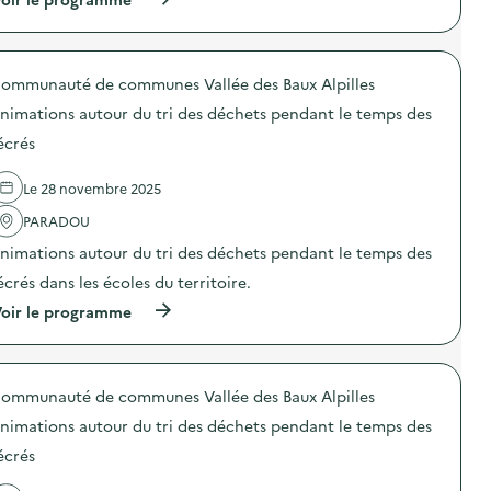
:
t
à
R
i
p
é
o
r
e
n
o
m
s
ommunauté de communes Vallée des Baux Alpilles
p
p
u
o
l
nimations autour du tri des déchets pendant le temps des
r
s
o
l
d
i
écrés
a
e
d
p
l
e
r
Le 28 novembre 2025
'
l
é
a
a
v
PARADOU
c
s
e
t
c
nimations autour du tri des déchets pendant le temps des
n
i
i
t
o
u
écrés dans les écoles du territoire.
i
n
r
o
(
oir le programme
:
e
n
à
A
d
d
p
n
e
u
r
i
b
g
o
m
o
a
ommunauté de communes Vallée des Baux Alpilles
p
a
i
s
o
t
s
nimations autour du tri des déchets pendant le temps des
p
s
i
d
i
d
o
écrés
e
l
e
n
s
l
l
s