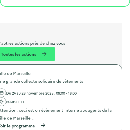
e
o
e
a
g
t
s
r
i
l
t
t
o
i
a
e
n
b
l
m
e
e
’autres actions près de chez vous
l
n
Toutes les actions
l
t
é
ille de Marseille
d
ne grande collecte solidaire de vêtements
e
l
Du 24 au 28 novembre 2025 , 09:00 - 18:00
a
MARSEILLE
v
ttention, ceci est un évènement interne aux agents de la
o
ille de Marseille …
i
(
oir le programme
e
à