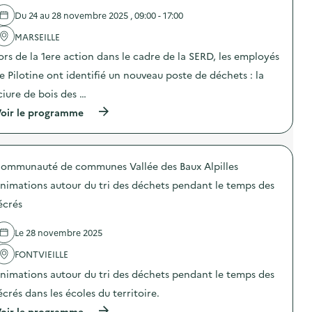
l
l
Du 24 au 28 novembre 2025 , 09:00 - 17:00
'
l
a
e
MARSEILLE
c
c
t
t
ors de la 1ere action dans le cadre de la SERD, les employés
i
e
o
e Pilotine ont identifié un nouveau poste de déchets : la
s
n
o
ciure de bois des …
:
l
C
i
(
oir le programme
a
d
à
m
a
p
p
i
r
a
r
o
g
ommunauté de communes Vallée des Baux Alpilles
e
p
n
d
o
e
nimations autour du tri des déchets pendant le temps des
e
s
d
v
d
écrés
e
ê
e
c
t
l
o
Le 28 novembre 2025
e
'
m
m
a
m
FONTVIEILLE
e
c
u
n
t
n
nimations autour du tri des déchets pendant le temps des
t
i
i
s
o
écrés dans les écoles du territoire.
c
)
n
a
(
oir le programme