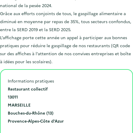
national de la pesée 2024.
Grâce aux efforts conjoints de tous, le gaspillage alimentaire a
diminué en moyenne par repas de 35%, tous secteurs confondus,
entre la SERD 2019 et la SERD 2025.
L’affichage porte cette année un appel à participer aux bonnes
pratiques pour réduire le gaspillage de nos restaurants (QR code
sur des affiches à l’attention de nos convives entreprises et boîte
à idées pour les scolaires).
Informations pratiques
N
Restaurant collectif
u
C
13011
m
o
V
MARSEILLE
é
d
i
D
Bouches-du-Rhône (13)
r
e
l
é
R
Provence-Alpes-Côte d'Azur
o
p
l
p
é
Cliquer pour afficher la carte