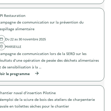
p
r
o
PI Restauration
p
o
ampagne de communication sur la prévention du
s
d
aspillage alimentaire
e
l
Du 22 au 30 novembre 2025
'
a
MARSEILLE
c
t
ampagne de communication lors de la SERD sur les
i
o
ésultats d’une opération de pesée des déchets alimentaires
n
t de sensibilisation à la …
:
U
(
oir le programme
n
à
e
p
g
r
r
o
a
hantier naval d'insertion Pilotine
p
n
o
d
éemploi de la sciure de bois des ateliers de charpenterie
s
e
d
avale en toilettes sèches pour le chantier
c
e
o