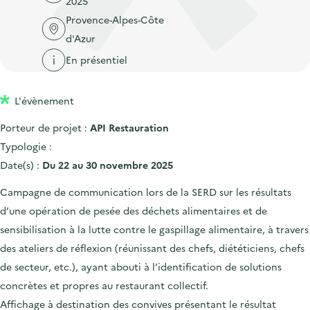
2025
'
c
n
n
Provence-Alpes-Côte
a
c
p
c
d'Azur
c
u
r
i
c
En présentiel
e
i
p
u
i
n
a
e
l
L'évènement
c
l
i
Porteur de projet :
API Restauration
i
l
Typologie :
p
Date(s) :
Du 22 au 30 novembre 2025
a
l
Campagne de communication lors de la SERD sur les résultats
e
d’une opération de pesée des déchets alimentaires et de
sensibilisation à la lutte contre le gaspillage alimentaire, à travers
des ateliers de réflexion (réunissant des chefs, diététiciens, chefs
de secteur, etc.), ayant abouti à l’identification de solutions
concrètes et propres au restaurant collectif.
Affichage à destination des convives présentant le résultat