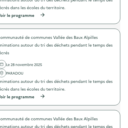
d
i
b
e
o
écrés dans les écoles du territoire.
i
l
n
l
(
oir le programme
a
:
i
à
r
R
s
p
é
é
a
r
d
e
t
o
u
m
i
ommunauté de communes Vallée des Baux Alpilles
p
c
p
o
o
t
l
nimations autour du tri des déchets pendant le temps des
n
s
i
o
a
d
o
i
écrés
u
e
n
d
x
l
d
e
g
Le 28 novembre 2025
'
e
l
e
a
s
a
s
PARADOU
c
d
s
t
t
é
c
nimations autour du tri des déchets pendant le temps des
e
i
c
i
s
o
h
u
écrés dans les écoles du territoire.
d
n
e
r
e
(
oir le programme
:
t
e
l
à
A
s
d
a
p
n
à
e
r
r
i
l
b
é
o
m
’
o
d
ommunauté de communes Vallée des Baux Alpilles
p
a
é
i
u
o
t
c
s
nimations autour du tri des déchets pendant le temps des
c