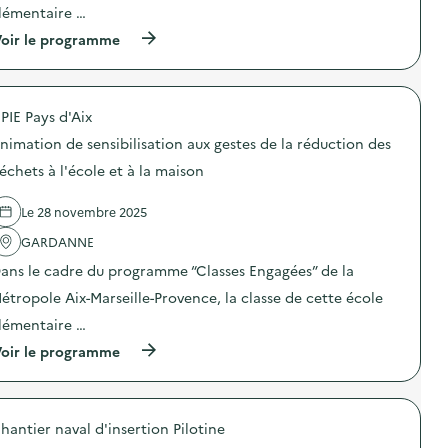
lémentaire …
(
oir le programme
à
p
r
o
PIE Pays d'Aix
p
o
nimation de sensibilisation aux gestes de la réduction des
s
d
échets à l'école et à la maison
e
l
Le 28 novembre 2025
'
a
GARDANNE
c
t
ans le cadre du programme “Classes Engagées” de la
i
o
étropole Aix-Marseille-Provence, la classe de cette école
n
lémentaire …
:
A
(
oir le programme
n
à
i
p
m
r
a
o
t
hantier naval d'insertion Pilotine
p
i
o