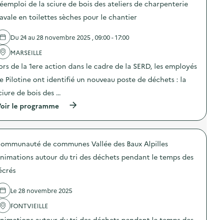
o
éemploi de la sciure de bois des ateliers de charpenterie
s
n
d
avale en toilettes sèches pour le chantier
d
e
e
l
s
Du 24 au 28 novembre 2025 , 09:00 - 17:00
'
e
a
n
MARSEILLE
c
s
t
i
ors de la 1ere action dans le cadre de la SERD, les employés
i
b
o
e Pilotine ont identifié un nouveau poste de déchets : la
i
n
l
ciure de bois des …
:
i
A
s
(
oir le programme
n
a
à
i
t
p
m
i
r
a
o
o
t
ommunauté de communes Vallée des Baux Alpilles
n
p
i
a
o
o
nimations autour du tri des déchets pendant le temps des
u
s
n
x
d
écrés
d
g
e
e
e
l
s
Le 28 novembre 2025
s
'
e
t
a
n
FONTVIEILLE
e
c
s
s
t
i
nimations autour du tri des déchets pendant le temps des