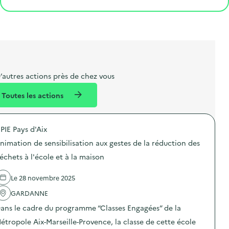
e
o
e
a
g
t
s
r
i
l
t
t
o
i
a
e
n
b
l
m
e
e
’autres actions près de chez vous
l
n
Toutes les actions
l
t
é
PIE Pays d'Aix
d
nimation de sensibilisation aux gestes de la réduction des
e
échets à l'école et à la maison
l
a
Le 28 novembre 2025
v
GARDANNE
o
ans le cadre du programme “Classes Engagées” de la
i
étropole Aix-Marseille-Provence, la classe de cette école
e