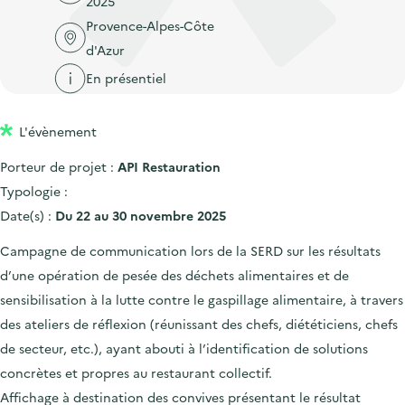
2025
'
c
n
n
Provence-Alpes-Côte
a
c
p
c
d'Azur
c
u
r
i
c
En présentiel
e
i
p
u
i
n
a
e
l
L'évènement
c
l
i
Porteur de projet :
API Restauration
i
l
Typologie :
p
Date(s) :
Du 22 au 30 novembre 2025
a
l
Campagne de communication lors de la SERD sur les résultats
e
d’une opération de pesée des déchets alimentaires et de
sensibilisation à la lutte contre le gaspillage alimentaire, à travers
des ateliers de réflexion (réunissant des chefs, diététiciens, chefs
de secteur, etc.), ayant abouti à l’identification de solutions
concrètes et propres au restaurant collectif.
Affichage à destination des convives présentant le résultat