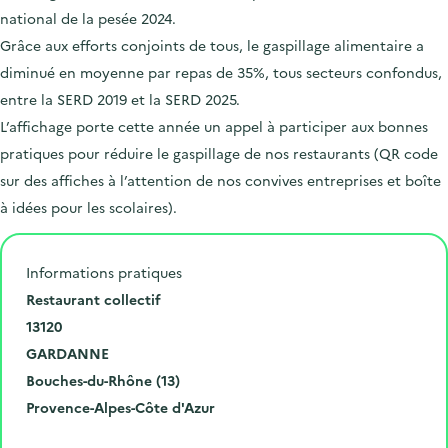
national de la pesée 2024.
Grâce aux efforts conjoints de tous, le gaspillage alimentaire a
diminué en moyenne par repas de 35%, tous secteurs confondus,
entre la SERD 2019 et la SERD 2025.
L’affichage porte cette année un appel à participer aux bonnes
pratiques pour réduire le gaspillage de nos restaurants (QR code
sur des affiches à l’attention de nos convives entreprises et boîte
à idées pour les scolaires).
Informations pratiques
N
Restaurant collectif
u
C
13120
m
o
V
GARDANNE
é
d
i
D
Bouches-du-Rhône (13)
r
e
l
é
R
Provence-Alpes-Côte d'Azur
o
p
l
p
é
Cliquer pour afficher la carte