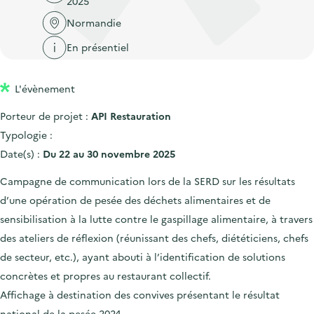
2025
'
c
n
n
a
Normandie
c
p
c
c
u
En présentiel
r
i
c
e
i
p
u
i
L'évènement
n
a
e
l
c
l
i
Porteur de projet :
API Restauration
i
l
Typologie :
p
Date(s) :
Du 22 au 30 novembre 2025
a
Campagne de communication lors de la SERD sur les résultats
l
d’une opération de pesée des déchets alimentaires et de
e
sensibilisation à la lutte contre le gaspillage alimentaire, à travers
des ateliers de réflexion (réunissant des chefs, diététiciens, chefs
de secteur, etc.), ayant abouti à l’identification de solutions
concrètes et propres au restaurant collectif.
Affichage à destination des convives présentant le résultat
national de la pesée 2024.