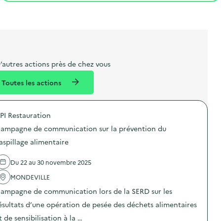
t
s
r
i
l
t
t
o
i
a
e
n
b
l
m
e
e
’autres actions près de chez vous
l
n
Toutes les actions
l
t
é
PI Restauration
d
ampagne de communication sur la prévention du
e
aspillage alimentaire
l
a
Du 22 au 30 novembre 2025
v
MONDEVILLE
o
ampagne de communication lors de la SERD sur les
i
ésultats d’une opération de pesée des déchets alimentaires
e
t de sensibilisation à la …