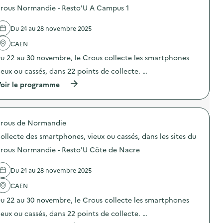
d
d
rous Normandie - Resto'U A Campus 1
e
e
c
l
o
Du 24 au 28 novembre 2025
'
m
a
m
CAEN
c
u
t
n
u 22 au 30 novembre, le Crous collecte les smartphones
i
i
o
ieux ou cassés, dans 22 points de collecte. …
c
n
a
(
oir le programme
:
t
à
C
i
p
o
o
r
l
n
o
l
s
rous de Normandie
p
e
u
o
c
ollecte des smartphones, vieux ou cassés, dans les sites du
r
s
t
l
d
e
rous Normandie - Resto'U Côte de Nacre
a
e
d
p
l
e
r
Du 24 au 28 novembre 2025
'
s
é
a
s
v
CAEN
c
m
e
t
a
u 22 au 30 novembre, le Crous collecte les smartphones
n
i
r
t
o
t
ieux ou cassés, dans 22 points de collecte. …
i
n
p