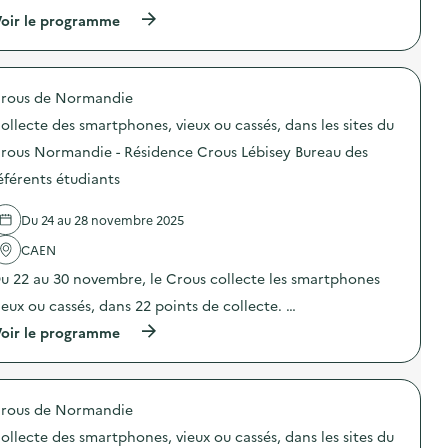
(
oir le programme
à
p
r
o
rous de Normandie
p
o
ollecte des smartphones, vieux ou cassés, dans les sites du
s
d
rous Normandie - Résidence Crous Lébisey Bureau des
e
éférents étudiants
l
'
a
Du 24 au 28 novembre 2025
c
t
CAEN
i
o
u 22 au 30 novembre, le Crous collecte les smartphones
n
ieux ou cassés, dans 22 points de collecte. …
:
C
(
oir le programme
a
à
m
p
p
r
a
o
g
rous de Normandie
p
n
o
e
ollecte des smartphones, vieux ou cassés, dans les sites du
s