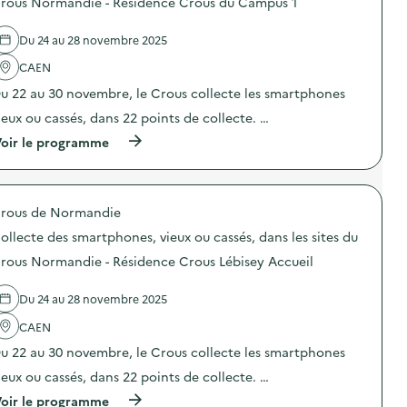
rous Normandie - Résidence Crous du Campus 1
e
x
i
e
s
o
t
l
s
u
e
Du 24 au 28 novembre 2025
'
m
c
s
a
a
a
d
CAEN
c
r
s
u
t
t
u 22 au 30 novembre, le Crous collecte les smartphones
s
C
i
p
é
r
o
ieux ou cassés, dans 22 points de collecte. …
h
s
o
n
o
,
u
(
oir le programme
:
n
d
s
à
C
e
a
N
p
o
s
n
o
r
l
,
s
r
o
l
v
l
rous de Normandie
m
p
e
i
e
a
o
c
ollecte des smartphones, vieux ou cassés, dans les sites du
e
s
n
s
t
u
s
d
d
e
rous Normandie - Résidence Crous Lébisey Accueil
x
i
i
e
d
o
t
e
l
e
u
e
Du 24 au 28 novembre 2025
–
'
s
c
s
R
a
s
a
d
CAEN
é
c
m
s
u
s
t
a
u 22 au 30 novembre, le Crous collecte les smartphones
s
C
i
i
r
é
r
d
o
t
ieux ou cassés, dans 22 points de collecte. …
s
o
e
n
p
,
u
(
oir le programme
n
:
h