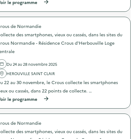
o
(
oir le programme
:
h
n
à
C
o
d
p
o
n
u
r
l
e
g
o
l
s
a
rous de Normandie
p
e
,
s
o
c
v
ollecte des smartphones, vieux ou cassés, dans les sites du
p
s
t
i
i
d
e
rous Normandie - Résidence Crous d'Herbouville Loge
e
l
e
d
u
l
entrale
l
e
x
a
'
s
o
g
a
s
u
Du 24 au 28 novembre 2025
e
c
m
c
a
t
a
a
HEROUVILLE SAINT CLAIR
l
i
r
s
i
o
t
u 22 au 30 novembre, le Crous collecte les smartphones
s
m
n
p
é
e
ieux ou cassés, dans 22 points de collecte. …
:
h
s
n
C
o
,
(
oir le programme
t
o
n
d
à
a
l
e
a
p
i
l
s
n
r
r
e
,
s
o
e
c
v
l
rous de Normandie
p
)
t
i
e
o
e
ollecte des smartphones, vieux ou cassés, dans les sites du
e
s
s
d
u
s
d