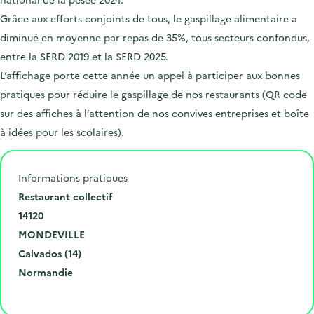
Grâce aux efforts conjoints de tous, le gaspillage alimentaire a
diminué en moyenne par repas de 35%, tous secteurs confondus,
entre la SERD 2019 et la SERD 2025.
L’affichage porte cette année un appel à participer aux bonnes
pratiques pour réduire le gaspillage de nos restaurants (QR code
sur des affiches à l’attention de nos convives entreprises et boîte
à idées pour les scolaires).
Informations pratiques
N
Restaurant collectif
u
C
14120
m
o
V
MONDEVILLE
é
d
i
D
Calvados (14)
r
e
l
é
R
Normandie
o
p
l
p
é
Cliquer pour afficher la carte
e
o
e
a
g