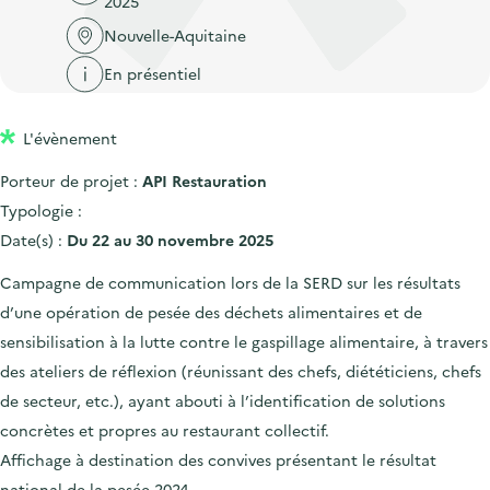
2025
'
c
n
n
a
Nouvelle-Aquitaine
c
p
c
c
u
En présentiel
r
i
c
e
i
p
u
i
L'évènement
n
a
e
l
c
l
i
Porteur de projet :
API Restauration
i
l
Typologie :
p
Date(s) :
Du 22 au 30 novembre 2025
a
Campagne de communication lors de la SERD sur les résultats
l
d’une opération de pesée des déchets alimentaires et de
e
sensibilisation à la lutte contre le gaspillage alimentaire, à travers
des ateliers de réflexion (réunissant des chefs, diététiciens, chefs
de secteur, etc.), ayant abouti à l’identification de solutions
concrètes et propres au restaurant collectif.
Affichage à destination des convives présentant le résultat
national de la pesée 2024.