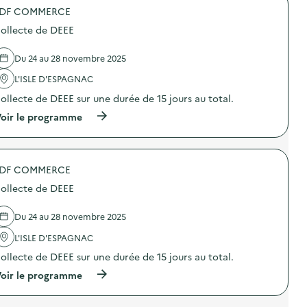
o
DF COMMERCE
p
o
ollecte de DEEE
s
d
e
Du 24 au 28 novembre 2025
l
'
L'ISLE D'ESPAGNAC
a
ollecte de DEEE sur une durée de 15 jours au total.
c
t
(
oir le programme
i
à
o
p
n
r
:
o
C
DF COMMERCE
p
o
o
l
ollecte de DEEE
s
l
d
e
e
Du 24 au 28 novembre 2025
c
l
t
'
L'ISLE D'ESPAGNAC
e
a
d
ollecte de DEEE sur une durée de 15 jours au total.
c
e
t
(
oir le programme
D
i
à
E
o
p
E
n