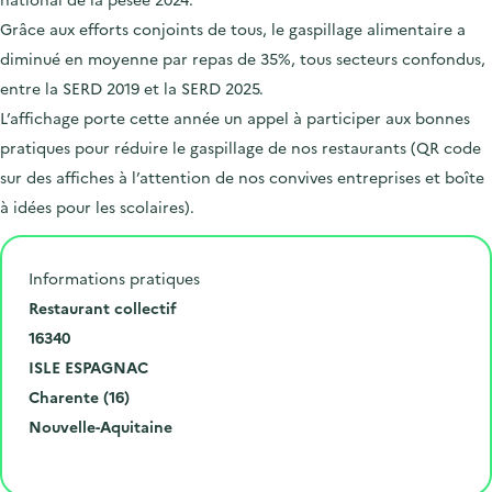
Grâce aux efforts conjoints de tous, le gaspillage alimentaire a
diminué en moyenne par repas de 35%, tous secteurs confondus,
entre la SERD 2019 et la SERD 2025.
L’affichage porte cette année un appel à participer aux bonnes
pratiques pour réduire le gaspillage de nos restaurants (QR code
sur des affiches à l’attention de nos convives entreprises et boîte
à idées pour les scolaires).
Informations pratiques
N
Restaurant collectif
u
C
16340
m
o
V
ISLE ESPAGNAC
é
d
i
D
Charente (16)
r
e
l
é
R
Nouvelle-Aquitaine
o
p
l
p
é
Cliquer pour afficher la carte
e
o
e
a
g