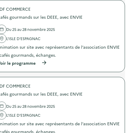
r
E
:
o
)
C
DF COMMERCE
p
o
o
l
afés gourmands sur les DEEE, avec ENVIE
s
l
d
e
e
Du 25 au 28 novembre 2025
c
l
t
'
L'ISLE D'ESPAGNAC
e
a
d
nimation sur site avec représentants de l’association ENVIE
c
e
t
 cafés gourmands, échanges.
D
i
E
o
(
oir le programme
E
n
à
E
:
p
)
C
r
o
o
l
DF COMMERCE
p
l
o
afés gourmands sur les DEEE, avec ENVIE
e
s
c
d
t
e
Du 25 au 28 novembre 2025
e
l
d
'
L'ISLE D'ESPAGNAC
e
a
nimation sur site avec représentants de l’association ENVIE
D
c
E
t
 cafés gourmands, échanges.