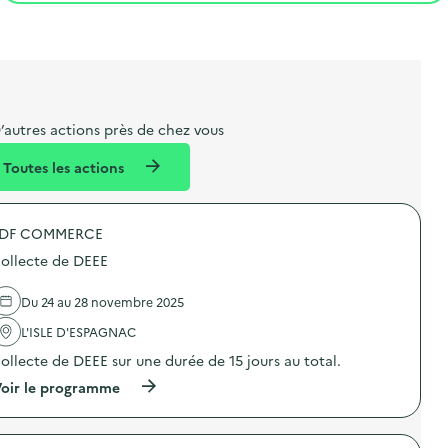
t
s
r
i
l
t
t
o
i
a
e
n
b
l
m
e
e
’autres actions près de chez vous
l
n
Toutes les actions
l
t
é
DF COMMERCE
d
ollecte de DEEE
e
l
Du 24 au 28 novembre 2025
a
L'ISLE D'ESPAGNAC
v
ollecte de DEEE sur une durée de 15 jours au total.
o
(
oir le programme
i
à
p
e
r