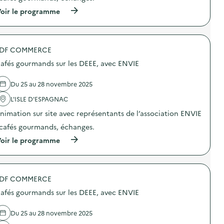
E
i
E
o
(
oir le programme
)
n
à
:
p
C
r
a
o
f
DF COMMERCE
p
é
o
afés gourmands sur les DEEE, avec ENVIE
s
s
g
d
o
e
Du 25 au 28 novembre 2025
u
l
r
'
L'ISLE D'ESPAGNAC
m
a
nimation sur site avec représentants de l’association ENVIE
a
c
n
t
 cafés gourmands, échanges.
d
i
s
o
(
oir le programme
s
n
à
u
:
p
r
C
r
l
a
o
e
f
DF COMMERCE
p
s
é
o
afés gourmands sur les DEEE, avec ENVIE
D
s
s
E
g
d
E
o
e
Du 25 au 28 novembre 2025
E
u
l