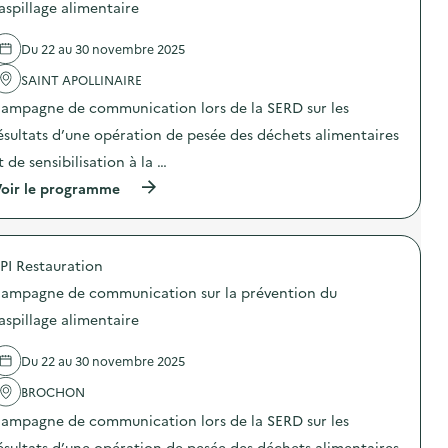
d
aspillage alimentaire
é
e
r
l
a
Du 22 au 30 novembre 2025
'
t
a
i
SAINT APOLLINAIRE
c
o
t
n
ampagne de communication lors de la SERD sur les
i
d
o
ésultats d’une opération de pesée des déchets alimentaires
e
n
s
t de sensibilisation à la …
:
e
C
n
(
oir le programme
a
s
à
m
i
p
p
b
r
a
i
o
g
PI Restauration
l
p
n
i
o
e
ampagne de communication sur la prévention du
s
s
d
a
d
aspillage alimentaire
e
t
e
c
i
l
o
Du 22 au 30 novembre 2025
o
'
m
n
a
m
BROCHON
«
c
u
M
t
n
ampagne de communication lors de la SERD sur les
i
i
i
s
o
ésultats d’une opération de pesée des déchets alimentaires