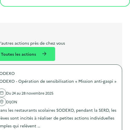
e
o
e
a
g
t
s
r
i
l
t
t
o
i
a
e
n
b
l
m
e
e
’autres actions près de chez vous
l
n
Toutes les actions
l
t
é
SODEXO
d
ODEXO - Opération de sensibilisation « Mission anti-gaspi »
e
l
Du 24 au 28 novembre 2025
a
DIJON
v
ans les restaurants scolaires SODEXO, pendant la SERD, les
o
lèves sont incités à réaliser de petites actions individuelles
i
imples qui relèvent …
e