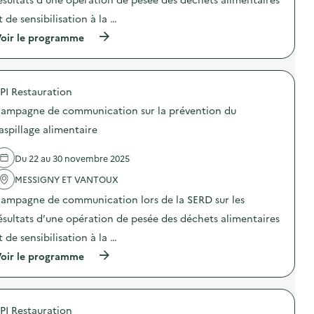
c
s
n
a
t de sensibilisation à la …
i
:
t
o
C
i
(
oir le programme
n
a
o
à
a
m
n
p
n
p
s
r
t
a
u
o
i
g
PI Restauration
r
p
-
n
l
o
g
e
ampagne de communication sur la prévention du
a
s
a
d
p
d
aspillage alimentaire
s
e
r
e
p
c
é
l
i
o
Du 22 au 30 novembre 2025
v
'
»
m
e
a
)
m
MESSIGNY ET VANTOUX
n
c
u
t
t
n
ampagne de communication lors de la SERD sur les
i
i
i
o
o
ésultats d’une opération de pesée des déchets alimentaires
c
n
n
a
t de sensibilisation à la …
d
:
t
u
C
i
(
oir le programme
g
a
o
à
a
m
n
p
s
p
s
r
p
a
u
o
i
g
PI Restauration
r
p