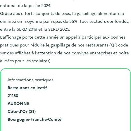
national de la pesée 2024.
Grâce aux efforts conjoints de tous, le gaspillage alimentaire a
diminué en moyenne par repas de 35%, tous secteurs confondus,
entre la SERD 2019 et la SERD 2025.
L’affichage porte cette année un appel à participer aux bonnes
pratiques pour réduire le gaspillage de nos restaurants (QR code
sur des affiches à l’attention de nos convives entreprises et boîte
à idées pour les scolaires).
Informations pratiques
N
Restaurant collectif
u
C
21130
m
o
V
AUXONNE
é
d
i
D
Côte-d'Or (21)
r
e
l
é
R
Bourgogne-Franche-Comté
o
p
l
p
é
Cliquer pour afficher la carte