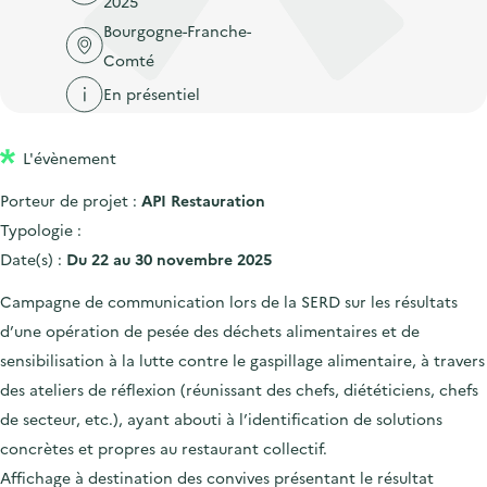
2025
'
c
n
n
Bourgogne-Franche-
a
c
p
c
Comté
c
u
r
i
c
En présentiel
e
i
p
u
i
n
a
e
l
L'évènement
c
l
i
Porteur de projet :
API Restauration
i
l
Typologie :
p
Date(s) :
Du 22 au 30 novembre 2025
a
l
Campagne de communication lors de la SERD sur les résultats
e
d’une opération de pesée des déchets alimentaires et de
sensibilisation à la lutte contre le gaspillage alimentaire, à travers
des ateliers de réflexion (réunissant des chefs, diététiciens, chefs
de secteur, etc.), ayant abouti à l’identification de solutions
concrètes et propres au restaurant collectif.
Affichage à destination des convives présentant le résultat