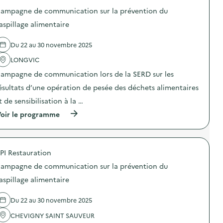
l
n
l
o
l
e
ampagne de communication sur la prévention du
a
s
a
d
p
d
aspillage alimentaire
g
e
r
e
e
c
é
l
a
o
Du 22 au 30 novembre 2025
v
'
l
m
e
a
i
m
LONGVIC
n
c
m
u
t
t
e
n
ampagne de communication lors de la SERD sur les
i
i
n
i
o
o
ésultats d’une opération de pesée des déchets alimentaires
t
c
n
n
a
a
t de sensibilisation à la …
d
:
i
t
u
C
r
i
(
oir le programme
g
a
e
o
à
a
m
)
n
p
s
p
s
r
p
a
u
o
i
g
PI Restauration
r
p
l
n
l
o
l
e
ampagne de communication sur la prévention du
a
s
a
d
p
d
aspillage alimentaire
g
e
r
e
e
c
é
l
a
o
Du 22 au 30 novembre 2025
v
'
l
m
e
a
i
m
CHEVIGNY SAINT SAUVEUR
n
c
m
u