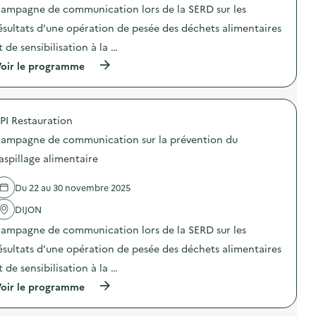
t
t
e
n
ampagne de communication lors de la SERD sur les
i
i
n
i
o
o
ésultats d’une opération de pesée des déchets alimentaires
t
c
n
n
a
a
t de sensibilisation à la …
d
:
i
t
u
C
r
i
(
oir le programme
g
a
e
o
à
a
m
)
n
p
s
p
s
r
p
a
u
o
i
g
PI Restauration
r
p
l
n
l
o
l
e
ampagne de communication sur la prévention du
a
s
a
d
p
d
aspillage alimentaire
g
e
r
e
e
c
é
l
a
o
Du 22 au 30 novembre 2025
v
'
l
m
e
a
i
m
DIJON
n
c
m
u
t
t
e
n
ampagne de communication lors de la SERD sur les
i
i
n
i
o
o
ésultats d’une opération de pesée des déchets alimentaires
t
c
n
n
a
a
t de sensibilisation à la …
d
:
i
t
u
C
r
i
(
oir le programme
g
a
e
o
à
a
m
)
n
p
s
p