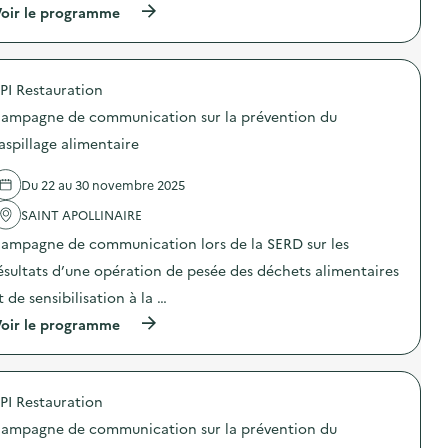
(
oir le programme
à
p
r
o
PI Restauration
p
o
ampagne de communication sur la prévention du
s
d
aspillage alimentaire
e
l
Du 22 au 30 novembre 2025
'
a
SAINT APOLLINAIRE
c
t
ampagne de communication lors de la SERD sur les
i
o
ésultats d’une opération de pesée des déchets alimentaires
n
t de sensibilisation à la …
:
S
(
oir le programme
O
à
D
p
E
r
X
o
O
PI Restauration
p
–
o
O
ampagne de communication sur la prévention du
s
p