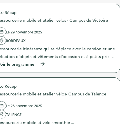
r
o
tu'Récup
p
o
essourcerie mobile et atelier vélos - Campus de Victoire
s
d
e
Le 29 novembre 2025
l
'
BORDEAUX
a
essourcerie itinérante qui se déplace avec le camion et une
c
t
élection d’objets et vêtements d’occasion et à petits prix. …
i
o
(
oir le programme
n
à
:
p
A
r
t
o
e
tu'Récup
p
l
o
essourcerie mobile et atelier vélos- Campus de Talence
i
s
e
d
r
e
Le 26 novembre 2025
s
l
d
'
TALENCE
e
a
essourcerie mobile et vélo smoothie …
s
c
e
t