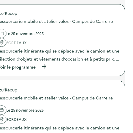
o
N
u
u
r
i
S
s
s
o
r
!
d
tu'Récup
M
p
é
”
e
o
o
e
)
T
essourcerie mobile et atelier vélos - Campus de Carreire
n
s
“
a
t
d
S
l
a
e
H
Le 25 novembre 2025
e
i
l
O
n
g
'
BORDEAUX
W
c
n
a
L
e
essourcerie itinérante qui se déplace avec le camion et une
e
c
E
)
à
t
S
élection d’objets et vêtements d’occasion et à petits prix. …
P
i
M
e
o
(
A
oir le programme
s
n
à
R
s
:
p
R
a
R
r
O
c
e
o
N
)
s
tu'Récup
p
S
s
o
!
essourcerie mobile et atelier vélos - Campus de Carreire
o
s
”
u
d
)
r
e
Le 25 novembre 2025
c
l
e
'
BORDEAUX
r
a
essourcerie itinérante qui se déplace avec le camion et une
i
c
e