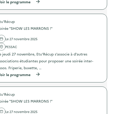
(
oir le programme
n
i
à
s
o
p
i
n
r
b
:
o
i
R
tu'Récup
p
l
e
o
i
s
oirée "SHOW LES MARRONS !"
s
s
s
d
a
o
e
Le 27 novembre 2025
t
u
l
i
r
'
PESSAC
o
c
a
n
e
e jeudi 27 novembre, Etu’Récup s’associe à d’autres
c
,
r
t
d
ssociations étudiantes pour proposer une soirée inter-
i
i
e
e
o
ssos. Friperie, buvette, …
c
m
n
o
o
(
oir le programme
:
n
b
à
R
f
i
p
e
é
l
r
s
r
e
o
s
e
e
tu'Récup
p
o
n
t
o
u
oirée "SHOW LES MARRONS !"
c
a
s
r
e
t
d
c
s
e
e
e
Le 27 novembre 2025
e
l