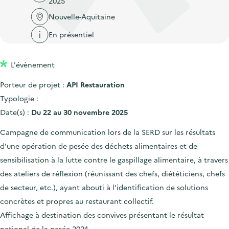
2025
'
c
n
n
a
Nouvelle-Aquitaine
c
p
c
c
u
En présentiel
r
i
c
e
i
p
u
i
L'évènement
n
a
e
l
c
l
i
Porteur de projet :
API Restauration
i
l
Typologie :
p
Date(s) :
Du 22 au 30 novembre 2025
a
Campagne de communication lors de la SERD sur les résultats
l
d’une opération de pesée des déchets alimentaires et de
e
sensibilisation à la lutte contre le gaspillage alimentaire, à travers
des ateliers de réflexion (réunissant des chefs, diététiciens, chefs
de secteur, etc.), ayant abouti à l’identification de solutions
concrètes et propres au restaurant collectif.
Affichage à destination des convives présentant le résultat
national de la pesée 2024.