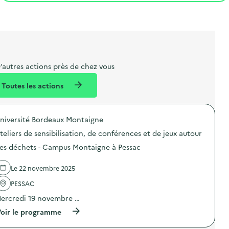
t
s
r
i
l
t
t
o
i
a
e
n
b
l
m
e
e
’autres actions près de chez vous
l
n
Toutes les actions
l
t
é
niversité Bordeaux Montaigne
d
teliers de sensibilisation, de conférences et de jeux autour
e
es déchets - Campus Montaigne à Pessac
l
a
Le 22 novembre 2025
v
PESSAC
o
ercredi 19 novembre …
i
(
oir le programme
e
à
p