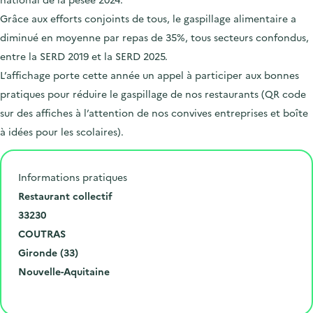
Grâce aux efforts conjoints de tous, le gaspillage alimentaire a
diminué en moyenne par repas de 35%, tous secteurs confondus,
entre la SERD 2019 et la SERD 2025.
L’affichage porte cette année un appel à participer aux bonnes
pratiques pour réduire le gaspillage de nos restaurants (QR code
sur des affiches à l’attention de nos convives entreprises et boîte
à idées pour les scolaires).
Informations pratiques
N
Restaurant collectif
u
C
33230
m
o
V
COUTRAS
é
d
i
D
Gironde (33)
r
e
l
é
R
Nouvelle-Aquitaine
o
p
l
p
é
Cliquer pour afficher la carte
e
o
e
a
g