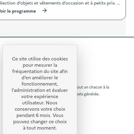
t
élection d’objets et vêtements d’occasion et à petits prix. …
m
i
o
o
(
oir le programme
b
n
à
i
:
p
l
R
r
e
e
o
e
s
p
t
s
o
a
o
s
n
u
R
d
i
r
e
e
m
c
l
Ce site utilise des cookies
a
e
R
'
t
pour mesurer la
t
r
a
e
fréquentation du site afin
i
i
o
c
o
e
d’en améliorer le
t
t
u
n
m
© 2026 SERD
i
fonctionnement,
s
o
o
o
L’objectif de la SERD est de sensibiliser tout un chacun à la
r
l’administration et évaluer
d
b
n
nécessité de réduire la quantité de déchets générée.
u
a
i
votre expérience
à
:
n
l
SUIVEZ-NOUS
R
utilisateur. Nous
r
l
s
e
e
conservons votre choix
l
e
s
à
X (anciennement Twitter)
a
e
pendant 6 mois. Vous
t
s
l
c
Linkedin
a
o
p
pouvez changer ce choix
a
t
u
Instagram
a
à tout moment.
d
a
e
r
YouTube
r