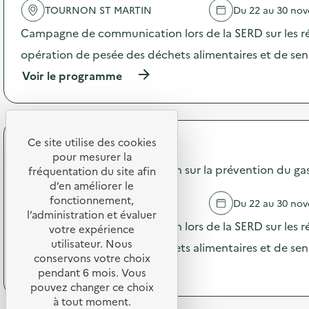
t
TOURNON ST MARTIN
Du 22 au 30 no
l
i
'
Campagne de communication lors de la SERD sur les ré
o
a
n
c
opération de pesée des déchets alimentaires et de sensi
d
t
e
(
Voir le programme
i
s
à
o
e
p
n
n
r
:
s
o
D
i
p
Ce site utilise des cookies
é
API Restauration
b
o
f
pour mesurer la
i
s
Campagne de communication sur la prévention du gasp
i
fréquentation du site afin
l
d
s
d’en améliorer le
i
e
R
fonctionnement,
ISSOUDUN
Du 22 au 30 no
s
l
é
l’administration et évaluer
a
'
d
Campagne de communication lors de la SERD sur les ré
votre expérience
t
a
u
utilisateur. Nous
i
c
opération de pesée des déchets alimentaires et de sensi
c
o
t
conservons votre choix
’
(
Voir le programme
n
i
pendant 6 mois. Vous
G
à
«
o
pouvez changer ce choix
a
p
M
n
s
à tout moment.
r