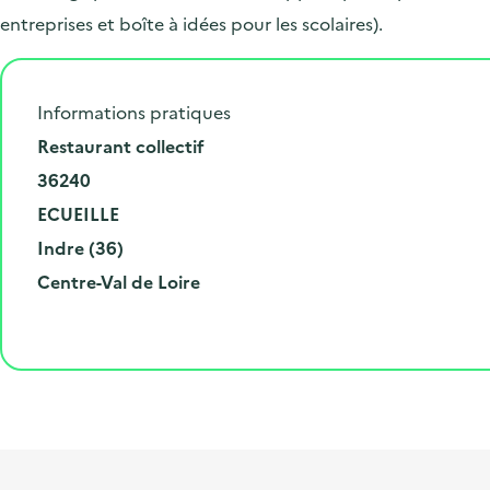
entreprises et boîte à idées pour les scolaires).
Informations pratiques
N
Restaurant collectif
u
C
36240
m
o
V
ECUEILLE
é
d
i
D
Indre (36)
r
e
l
é
R
Centre-Val de Loire
o
p
l
p
é
e
o
e
a
g
t
s
r
i
l
t
t
o
i
a
e
n
b
l
m