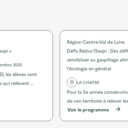
Région Centre-Val de Loire
aspi »
Défis Réduc'Gaspi : Des dé
sensibliser au gaspillage ali
vembre 2025
l'écologie en général
, les élèves sont
LA CHATRE
es qui relèvent …
Pour la 5e année consécutive
de son territoire à relever l
(
Voir le programme
à
p
r