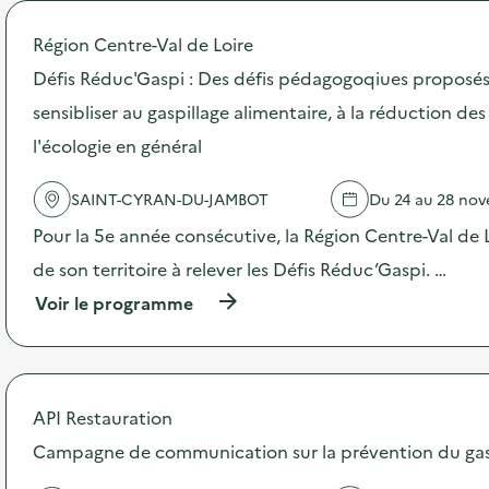
s
d
Région Centre-Val de Loire
e
l
Défis Réduc'Gaspi : Des défis pédagogoqiues proposés
'
a
sensibliser au gaspillage alimentaire, à la réduction de
c
l'écologie en général
t
i
o
SAINT-CYRAN-DU-JAMBOT
Du 24 au 28 no
n
:
Pour la 5e année consécutive, la Région Centre-Val de Lo
S
de son territoire à relever les Défis Réduc’Gaspi. …
O
D
(
Voir le programme
E
à
X
p
O
r
–
o
O
p
API Restauration
p
o
é
s
Campagne de communication sur la prévention du gasp
r
d
a
e