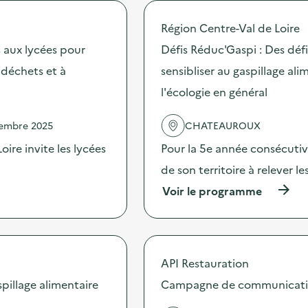
o
p
Région Centre-Val de Loire
o
s
 aux lycées pour
Défis Réduc'Gaspi : Des dé
d
s déchets et à
sensibliser au gaspillage ali
e
l
l'écologie en général
'
a
c
vembre 2025
CHATEAUROUX
t
ire invite les lycées
Pour la 5e année consécutive
i
o
de son territoire à relever l
n
:
(
Voir le programme
D
à
é
p
f
r
i
o
s
p
API Restauration
R
o
é
s
illage alimentaire
Campagne de communication 
d
d
u
e