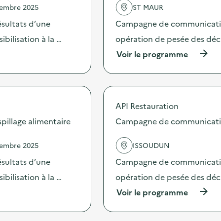
vembre 2025
ST MAUR
c
l
’
'
sultats d’une
Campagne de communication 
G
a
a
c
bilisation à la …
opération de pesée des déche
s
t
(
Voir le programme
p
i
à
i
o
p
:
n
r
D
:
o
e
D
p
s
é
API Restauration
o
d
f
s
illage alimentaire
Campagne de communication 
é
i
d
f
s
e
i
R
vembre 2025
ISSOUDUN
l
s
é
'
p
d
sultats d’une
Campagne de communication 
a
é
u
c
bilisation à la …
opération de pesée des déche
d
c
t
a
’
(
Voir le programme
i
g
G
à
o
o
a
p
n
g
s
r