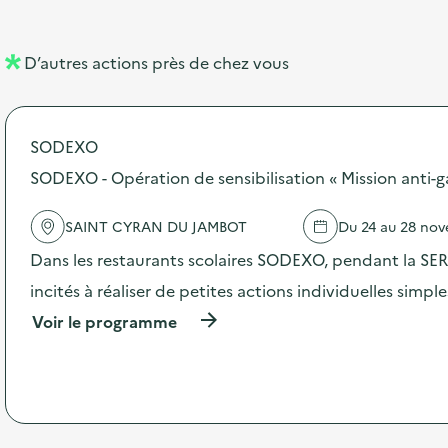
e
e
l
n
D’autres actions près de chez vous
l
t
é
SODEXO
d
SODEXO - Opération de sensibilisation « Mission anti-g
e
l
SAINT CYRAN DU JAMBOT
Du 24 au 28 no
a
Dans les restaurants scolaires SODEXO, pendant la SERD
v
incités à réaliser de petites actions individuelles simpl
o
(
Voir le programme
i
à
p
e
r
o
p
o