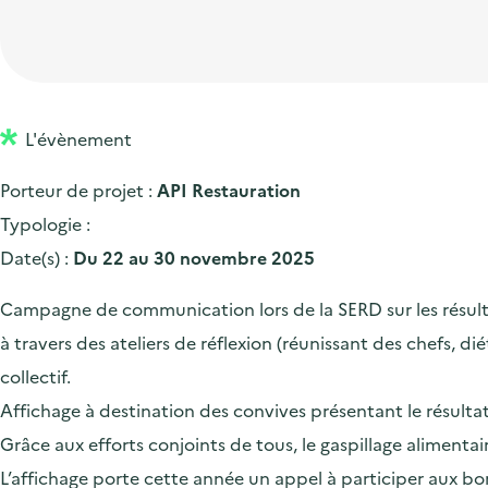
t
p
'
e
i
r
a
d
o
i
c
'
n
n
c
a
p
c
L'évènement
u
c
r
i
e
Porteur de projet :
API Restauration
c
i
p
i
Typologie :
u
n
a
l
Date(s) :
Du 22 au 30 novembre 2025
e
c
l
i
i
Campagne de communication lors de la SERD sur les résultat
l
p
à travers des ateliers de réflexion (réunissant des chefs, di
a
collectif.
l
Affichage à destination des convives présentant le résulta
e
Grâce aux efforts conjoints de tous, le gaspillage alimen
L’affichage porte cette année un appel à participer aux bon