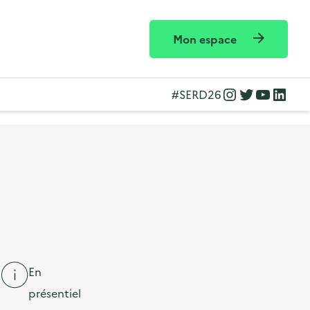
Mon espace
Instagram
Twitter
YouTube
LinkedIn
#SERD26
En
présentiel