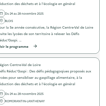
e
U
éduction des déchets et à l'écologie en général
l
R
'
E
a
Du 24 au 28 novembre 2025
F
c
a
t
BLOIS
b
i
r
o
our la 5e année consécutive, la Région Centre-Val de Loire
i
n
c
nvite les lycées de son territoire à relever les Défis
:
a
D
éduc’Gaspi. …
t
é
i
f
(
oir le programme
o
i
à
n
s
p
s
R
r
Z
é
o
é
d
égion Centre-Val de Loire
p
r
u
o
éfis Réduc'Gaspi : Des défis pédagogoqiues proposés aux
o
c
s
D
’
d
ycées pour sensibliser au gaspillage alimentaire, à la
é
G
e
c
a
éduction des déchets et à l'écologie en général
l
h
s
'
e
p
a
t
Du 24 au 28 novembre 2025
i
c
)
:
t
ROMORANTIN-LANTHENAY
D
i