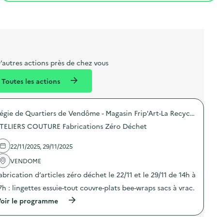
t
s
r
i
l
t
t
o
i
a
e
n
b
l
m
e
e
’autres actions près de chez vous
l
n
Toutes les actions
l
t
é
Régie de Quartiers de Vendôme - Magasin Frip'Art-La Recyclerie
d
TELIERS COUTURE Fabrications Zéro Déchet
e
l
22/11/2025, 29/11/2025
a
VENDOME
v
abrication d’articles zéro déchet le 22/11 et le 29/11 de 14h à
o
7h : lingettes essuie-tout couvre-plats bee-wraps sacs à vrac.
i
(
oir le programme
e
à
p