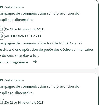
a
p
s
o
u
é
R
PI Restauration
p
x
d
é
o
l
a
d
ampagne de communication sur la prévention du
s
y
g
u
d
c
aspillage alimentaire
o
c
e
é
g
’
l
e
o
G
Du 22 au 30 novembre 2025
'
s
q
a
a
p
i
s
VILLEFRANCHE SUR CHER
c
o
u
p
t
u
e
i
ampagne de communication lors de la SERD sur les
i
r
s
:
o
s
ésultats d’une opération de pesée des déchets alimentaires
p
D
n
e
r
e
t de sensibilisation à la …
:
n
o
s
C
s
p
d
(
oir le programme
a
i
o
é
à
m
b
s
f
p
p
l
é
i
r
a
i
s
s
o
g
s
a
PI Restauration
p
p
n
e
u
é
o
e
ampagne de communication sur la prévention du
r
x
d
s
d
a
l
a
d
aspillage alimentaire
e
u
y
g
e
c
g
c
o
l
o
a
é
Du 22 au 30 novembre 2025
g
'
m