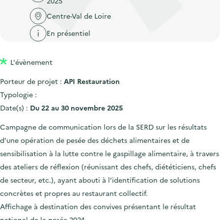
2025
'
c
n
n
a
Centre-Val de Loire
c
p
c
c
u
En présentiel
r
i
c
e
i
p
u
i
L'évènement
n
a
e
l
c
l
i
Porteur de projet :
API Restauration
i
l
Typologie :
p
Date(s) :
Du 22 au 30 novembre 2025
a
Campagne de communication lors de la SERD sur les résultats
l
d’une opération de pesée des déchets alimentaires et de
e
sensibilisation à la lutte contre le gaspillage alimentaire, à travers
des ateliers de réflexion (réunissant des chefs, diététiciens, chefs
de secteur, etc.), ayant abouti à l’identification de solutions
concrètes et propres au restaurant collectif.
Affichage à destination des convives présentant le résultat
national de la pesée 2024.