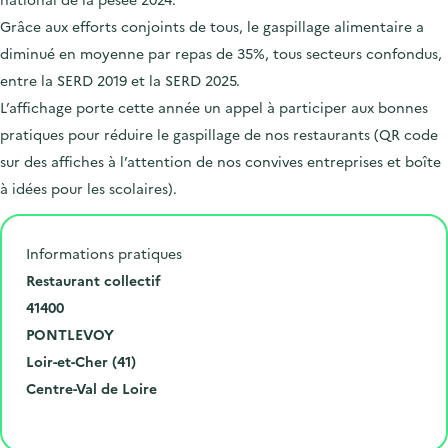
Grâce aux efforts conjoints de tous, le gaspillage alimentaire a
diminué en moyenne par repas de 35%, tous secteurs confondus,
entre la SERD 2019 et la SERD 2025.
L’affichage porte cette année un appel à participer aux bonnes
pratiques pour réduire le gaspillage de nos restaurants (QR code
sur des affiches à l’attention de nos convives entreprises et boîte
à idées pour les scolaires).
Informations pratiques
N
Restaurant collectif
u
C
41400
m
o
V
PONTLEVOY
é
d
i
D
Loir-et-Cher (41)
r
e
l
é
R
Centre-Val de Loire
o
p
l
p
é
Cliquer pour afficher la carte
e
o
e
a
g