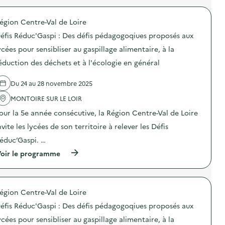
r
o
égion Centre-Val de Loire
p
o
éfis Réduc'Gaspi : Des défis pédagogoqiues proposés aux
s
d
ycées pour sensibliser au gaspillage alimentaire, à la
e
éduction des déchets et à l'écologie en général
l
'
a
Du 24 au 28 novembre 2025
c
t
MONTOIRE SUR LE LOIR
i
o
our la 5e année consécutive, la Région Centre-Val de Loire
n
nvite les lycées de son territoire à relever les Défis
:
A
éduc’Gaspi. …
T
E
(
oir le programme
L
à
I
p
E
r
R
o
S
égion Centre-Val de Loire
p
C
o
éfis Réduc'Gaspi : Des défis pédagogoqiues proposés aux
O
s
U
d
ycées pour sensibliser au gaspillage alimentaire, à la
T