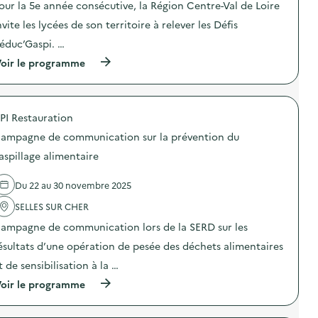
e
o
our la 5e année consécutive, la Région Centre-Val de Loire
s
n
d
nvite les lycées de son territoire à relever les Défis
:
é
D
éduc’Gaspi. …
f
é
i
f
(
oir le programme
s
i
à
p
s
p
é
R
r
d
é
o
a
d
PI Restauration
p
g
u
o
ampagne de communication sur la prévention du
o
c
s
g
’
d
aspillage alimentaire
o
G
e
q
a
l
i
s
Du 22 au 30 novembre 2025
'
u
p
a
e
i
SELLES SUR CHER
c
s
:
t
ampagne de communication lors de la SERD sur les
p
D
i
r
e
o
ésultats d’une opération de pesée des déchets alimentaires
o
s
n
p
d
t de sensibilisation à la …
:
o
é
D
(
oir le programme
s
f
é
à
é
i
f
p
s
s
i
r