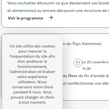
a
e
Vous souhaitez découvrir ce que deviennent vos biodé
c
“
t
et alimentaires) ou encore découvrir une structure de 
C
i
o
(
Voir le programme
o
m
à
n
p
p
:
r
r
E
e
o
x
n
p
p
d
Communauté d'Agglomération du Pays Voironnais
o
Ce site utilise des cookies
o
r
s
Atelier "Noël zéro déchet"
s
pour mesurer la
e
d
i
fréquentation du site afin
l
e
t
d’en améliorer le
’
Le 25 novembre 2
l
i
VOIRON
i
fonctionnement,
'
15:30
o
m
l’administration et évaluer
a
n
Voici un atelier pour célébrer les fêtes de fin d’année 
p
votre expérience
c
“
a
utilisateur. Nous
t
avec de nombreuses idées pour confectionner vos déc
L
c
i
conservons votre choix
a
t
(
Voir le programme
o
pendant 6 mois. Vous
m
d
à
n
pouvez changer ce choix
i
u
p
:
s
à tout moment.
n
r
V
e
u
o