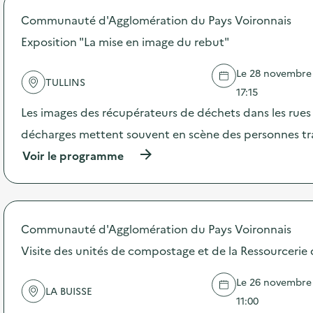
p
Communauté d'Agglomération du Pays Voironnais
o
s
Exposition "La mise en image du rebut"
d
e
Le 28 novembre 
l
TULLINS
'
17:15
a
Les images des récupérateurs de déchets dans les rues
c
t
décharges mettent souvent en scène des personnes tra
i
(
Voir le programme
o
à
n
p
:
r
C
o
o
p
n
Communauté d'Agglomération du Pays Voironnais
o
f
s
Visite des unités de compostage et de la Ressourcerie
é
d
r
e
e
Le 26 novembre 
l
n
LA BUISSE
'
11:00
c