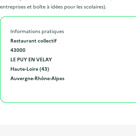
entreprises et boîte à idées pour les scolaires).
Informations pratiques
N
Restaurant collectif
u
C
43000
m
o
V
LE PUY EN VELAY
é
d
i
D
Haute-Loire (43)
r
e
l
é
R
Auvergne-Rhône-Alpes
o
p
l
p
é
e
o
e
a
g
t
s
r
i
l
t
t
o
i
a
e
n
b
l
m