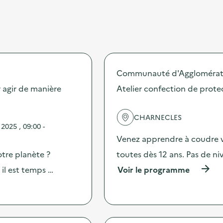
Communauté d'Agglomérati
agir de manière
Atelier confection de prote
CHARNECLES
2025 , 09:00 -
Venez apprendre à coudre v
otre planète ?
toutes dès 12 ans. Pas de n
(
il est temps …
Voir le programme
à
p
r
o
p