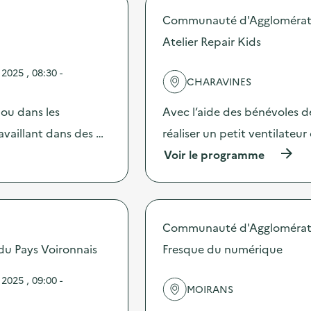
o
s
Communauté d'Agglomérati
d
Atelier Repair Kids
e
l
'
2025 , 08:30 -
CHARAVINES
a
c
t
 ou dans les
Avec l’aide des bénévoles d
i
vaillant dans des …
réaliser un petit ventilateur 
o
n
(
Voir le programme
:
à
A
p
t
r
e
o
l
p
Communauté d'Agglomérati
i
o
e
s
 du Pays Voironnais
Fresque du numérique
r
d
c
e
2025 , 09:00 -
o
l
MOIRANS
n
'
f