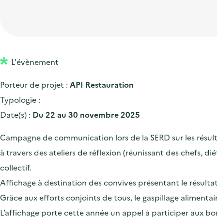
t
p
'
e
i
r
a
d
o
i
c
'
n
n
c
a
p
c
L'évènement
u
c
r
i
e
Porteur de projet :
API Restauration
c
i
p
i
Typologie :
u
n
a
l
Date(s) :
Du 22 au 30 novembre 2025
e
c
l
i
i
Campagne de communication lors de la SERD sur les résultat
l
p
à travers des ateliers de réflexion (réunissant des chefs, di
a
collectif.
l
Affichage à destination des convives présentant le résulta
e
Grâce aux efforts conjoints de tous, le gaspillage alimen
L’affichage porte cette année un appel à participer aux bon