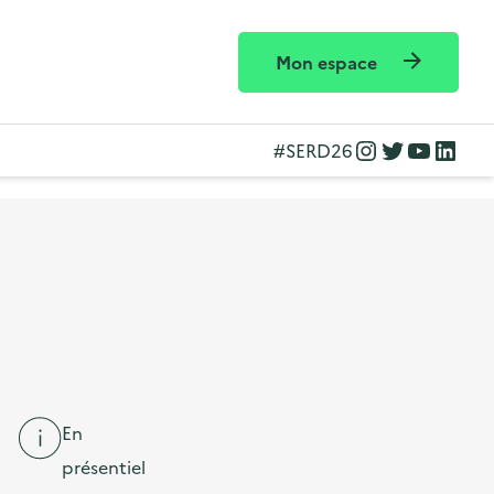
Mon espace
Instagram
Twitter
YouTube
LinkedIn
#SERD26
En
présentiel