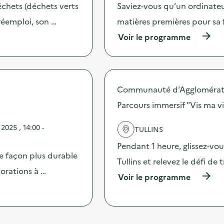
a
chets (déchets verts
Saviez-vous qu’un ordinateu
e
c
c
t
réemploi, son …
matières premières pour sa 
t
i
i
(
Voir le programme
o
o
à
n
n
p
:
d
r
A
e
o
t
p
p
e
Communauté d'Agglomérati
r
o
l
o
s
Parcours immersif "Vis ma vi
i
t
d
e
e
e
r
025 , 14:00 -
TULLINS
c
l
R
t
'
e
Pendant 1 heure, glissez-vou
i
a
p
de façon plus durable
o
c
Tullins et relevez le défi de t
a
n
t
orations à …
i
(
Voir le programme
s
i
r
à
p
o
K
p
é
n
i
r
r
:
d
o
i
F
s
p