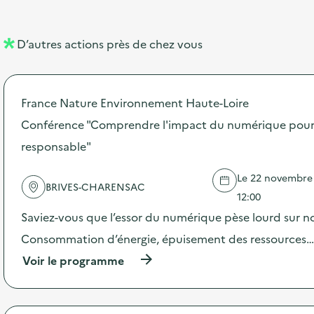
e
e
l
n
D’autres actions près de chez vous
l
t
é
France Nature Environnement Haute-Loire
d
Conférence "Comprendre l'impact du numérique pour 
e
responsable"
l
a
Le 22 novembre 
BRIVES-CHARENSAC
v
12:00
o
Saviez-vous que l’essor du numérique pèse lourd sur n
i
Consommation d’énergie, épuisement des ressources… 
e
(
Voir le programme
à
p
r
o