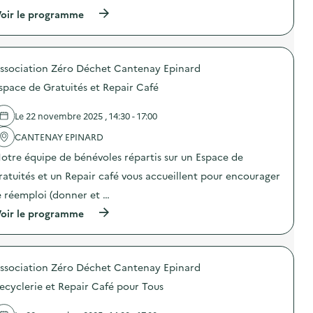
(
oir le programme
à
p
r
o
ssociation Zéro Déchet Cantenay Epinard
p
o
space de Gratuités et Repair Café
s
d
e
Le 22 novembre 2025 , 14:30 - 17:00
l
'
CANTENAY EPINARD
a
otre équipe de bénévoles répartis sur un Espace de
c
t
ratuités et un Repair café vous accueillent pour encourager
i
o
e réemploi (donner et …
n
(
oir le programme
:
à
C
p
a
r
m
o
p
ssociation Zéro Déchet Cantenay Epinard
p
a
o
g
ecyclerie et Repair Café pour Tous
s
n
d
e