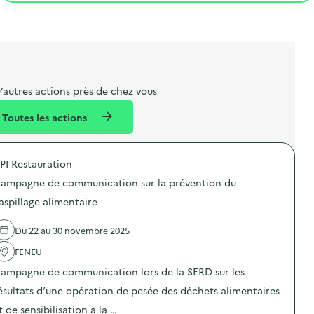
t
s
r
i
l
t
t
o
i
a
e
n
b
l
m
e
e
’autres actions près de chez vous
l
n
Toutes les actions
l
t
é
PI Restauration
d
ampagne de communication sur la prévention du
e
aspillage alimentaire
l
a
Du 22 au 30 novembre 2025
v
FENEU
o
ampagne de communication lors de la SERD sur les
i
ésultats d’une opération de pesée des déchets alimentaires
e
t de sensibilisation à la …