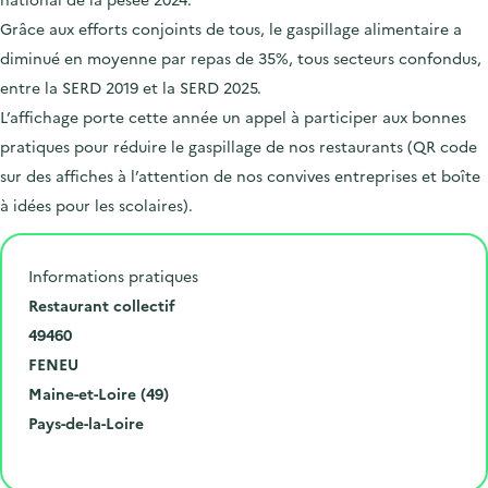
Grâce aux efforts conjoints de tous, le gaspillage alimentaire a
diminué en moyenne par repas de 35%, tous secteurs confondus,
entre la SERD 2019 et la SERD 2025.
L’affichage porte cette année un appel à participer aux bonnes
pratiques pour réduire le gaspillage de nos restaurants (QR code
sur des affiches à l’attention de nos convives entreprises et boîte
à idées pour les scolaires).
Informations pratiques
N
Restaurant collectif
u
C
49460
m
o
V
FENEU
é
d
i
D
Maine-et-Loire (49)
r
e
l
é
R
Pays-de-la-Loire
o
p
l
p
é
Cliquer pour afficher la carte
e
o
e
a
g