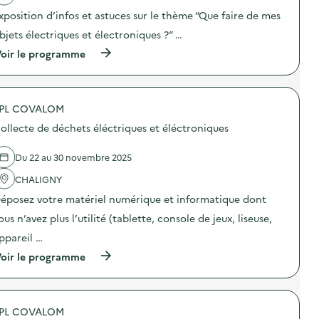
G
a
l
xposition d’infos et astuces sur le thème “Que faire de mes
u
c
l
i
t
a
bjets électriques et électroniques ?” …
d
i
g
e
o
(
oir le programme
e
-
n
à
a
C
:
p
l
o
C
r
i
m
o
o
m
p
l
PL COVALOM
p
e
o
l
o
n
ollecte de déchets éléctriques et éléctroniques
s
e
s
t
t
c
d
a
e
t
e
i
Du 22 au 30 novembre 2025
u
e
l
r
r
d
'
e
CHALIGNY
)
e
a
)
éposez votre matériel numérique et informatique dont
v
c
é
t
ous n’avez plus l’utilité (tablette, console de jeux, liseuse,
l
i
o
o
ppareil …
s
n
(
)
oir le programme
:
à
E
p
x
r
p
o
o
PL COVALOM
p
“