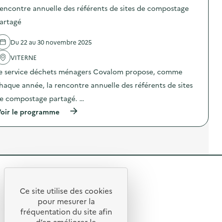
o
Q
encontre annuelle des référents de sites de compostage
s
u
d
e
artagé
e
f
l
a
Du 22 au 30 novembre 2025
'
i
a
r
VITERNE
c
e
t
d
e service déchets ménagers Covalom propose, comme
i
e
o
m
haque année, la rencontre annuelle des référents de sites
n
e
e compostage partagé. …
:
s
C
o
(
oir le programme
o
b
à
l
j
p
l
e
r
e
t
o
c
s
p
t
é
o
e
l
s
d
e
R
d
e
c
e
d
e
t
l
Ce site utilise des cookies
é
r
R
'
t
pour mesurer la
c
i
a
h
e
fréquentation du site afin
q
o
c
e
u
d’en améliorer le
t