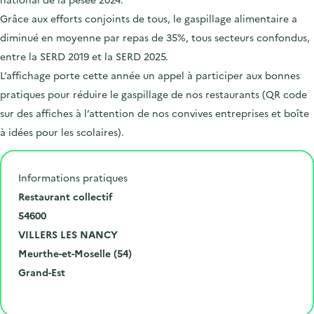
Grâce aux efforts conjoints de tous, le gaspillage alimentaire a
diminué en moyenne par repas de 35%, tous secteurs confondus,
entre la SERD 2019 et la SERD 2025.
L’affichage porte cette année un appel à participer aux bonnes
pratiques pour réduire le gaspillage de nos restaurants (QR code
sur des affiches à l’attention de nos convives entreprises et boîte
à idées pour les scolaires).
Informations pratiques
N
Restaurant collectif
u
C
54600
m
o
V
VILLERS LES NANCY
é
d
i
D
Meurthe-et-Moselle (54)
r
e
l
é
R
Grand-Est
o
p
l
p
é
Cliquer pour afficher la carte
e
o
e
a
g