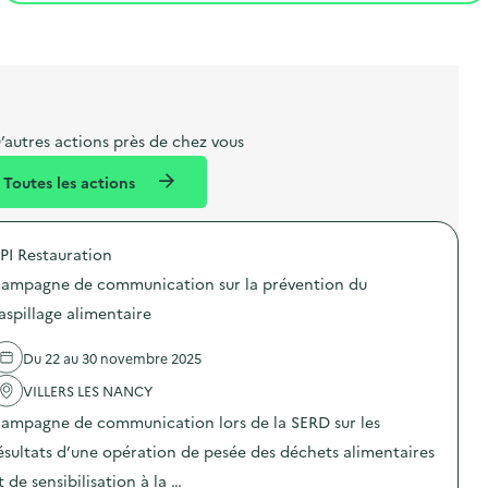
t
s
r
i
l
t
t
o
i
a
e
n
b
l
m
e
e
’autres actions près de chez vous
l
n
Toutes les actions
l
t
é
PI Restauration
d
ampagne de communication sur la prévention du
e
aspillage alimentaire
l
a
Du 22 au 30 novembre 2025
v
VILLERS LES NANCY
o
ampagne de communication lors de la SERD sur les
i
ésultats d’une opération de pesée des déchets alimentaires
e
t de sensibilisation à la …