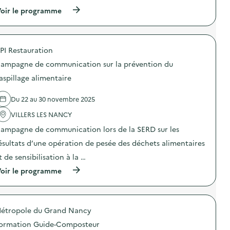
(
oir le programme
à
p
r
o
PI Restauration
p
o
ampagne de communication sur la prévention du
s
d
aspillage alimentaire
e
l
Du 22 au 30 novembre 2025
'
a
VILLERS LES NANCY
c
t
ampagne de communication lors de la SERD sur les
i
o
ésultats d’une opération de pesée des déchets alimentaires
n
t de sensibilisation à la …
:
C
(
oir le programme
a
à
m
p
p
r
a
o
g
étropole du Grand Nancy
p
n
o
e
ormation Guide-Composteur
s