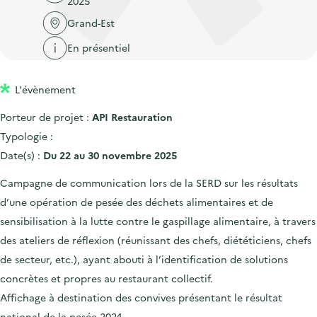
2025
'
c
n
n
a
Grand-Est
c
p
c
c
u
En présentiel
r
i
c
e
i
p
u
i
L'évènement
n
a
e
l
c
l
i
Porteur de projet :
API Restauration
i
l
Typologie :
p
Date(s) :
Du 22 au 30 novembre 2025
a
Campagne de communication lors de la SERD sur les résultats
l
d’une opération de pesée des déchets alimentaires et de
e
sensibilisation à la lutte contre le gaspillage alimentaire, à travers
des ateliers de réflexion (réunissant des chefs, diététiciens, chefs
de secteur, etc.), ayant abouti à l’identification de solutions
concrètes et propres au restaurant collectif.
Affichage à destination des convives présentant le résultat
national de la pesée 2024.