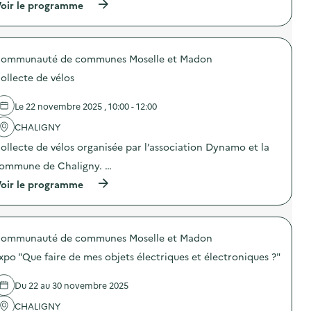
o
(
oir le programme
:
c
n
à
F
a
d
p
o
t
u
r
r
i
g
o
m
o
a
ommunauté de communes Moselle et Madon
p
a
n
s
o
t
s
ollecte de vélos
p
s
i
u
i
d
o
r
l
e
n
Le 22 novembre 2025 , 10:00 - 12:00
l
l
l
G
a
a
'
CHALIGNY
u
p
g
a
i
r
ollecte de vélos organisée par l’association Dynamo et la
e
c
d
é
a
t
e
v
ommune de Chaligny. …
l
i
-
e
i
o
(
C
oir le programme
n
m
n
à
o
t
e
:
p
m
i
n
F
r
p
o
t
o
o
o
n
a
r
ommunauté de communes Moselle et Madon
p
s
d
i
m
o
t
u
xpo "Que faire de mes objets électriques et électroniques ?"
r
a
s
e
g
e
t
d
u
a
)
i
e
r
s
Du 22 au 30 novembre 2025
o
l
)
p
n
'
CHALIGNY
i