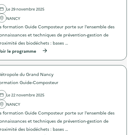
d
d
e
e
Le 29 novembre 2025
c
l
o
'
NANCY
m
a
m
a formation Guide Composteur porte sur l’ensemble des
c
u
t
n
onnaissances et techniques de prévention-gestion de
i
i
o
roximité des biodéchets : bases …
c
n
a
(
oir le programme
:
t
à
C
i
p
a
o
r
m
n
o
p
s
étropole du Grand Nancy
p
a
u
o
g
ormation Guide-Composteur
r
s
n
l
d
e
a
e
d
Le 22 novembre 2025
p
l
e
r
'
NANCY
c
é
a
o
v
a formation Guide Composteur porte sur l’ensemble des
c
m
e
t
m
onnaissances et techniques de prévention-gestion de
n
i
u
t
o
n
roximité des biodéchets : bases …
i
n
i