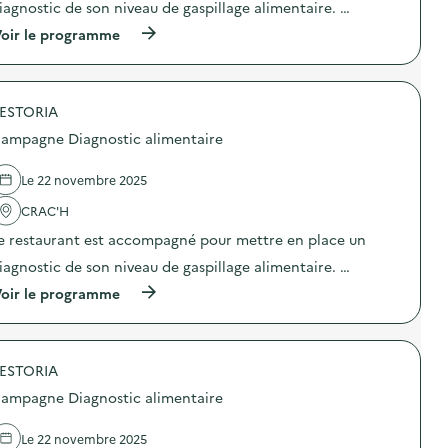
iagnostic de son niveau de gaspillage alimentaire. …
i
o
(
oir le programme
n
à
:
p
C
r
o
o
l
ESTORIA
p
l
o
ampagne Diagnostic alimentaire
e
s
c
d
t
e
Le 22 novembre 2025
e
l
d
'
CRAC'H
e
a
e restaurant est accompagné pour mettre en place un
s
c
s
t
iagnostic de son niveau de gaspillage alimentaire. …
m
i
a
o
(
oir le programme
r
n
à
t
:
p
p
C
r
h
a
o
o
m
ESTORIA
p
n
p
o
ampagne Diagnostic alimentaire
e
a
s
s
g
d
,
n
e
Le 22 novembre 2025
v