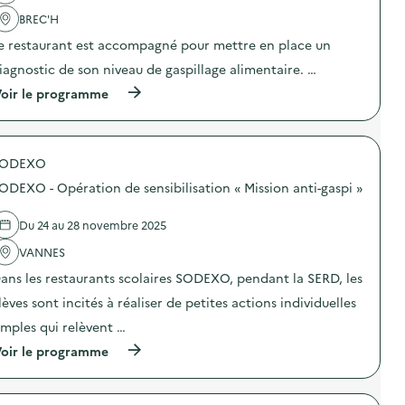
e
l
i
D
'
BREC'H
e
i
a
u
e restaurant est accompagné pour mettre en place un
a
c
x
g
t
iagnostic de son niveau de gaspillage alimentaire. …
o
n
i
u
o
o
(
oir le programme
c
s
n
à
a
t
:
p
s
i
C
r
s
c
a
o
é
a
m
SODEXO
p
s
l
p
o
ODEXO - Opération de sensibilisation « Mission anti-gaspi »
,
i
a
s
d
m
g
d
a
e
n
e
Du 24 au 28 novembre 2025
n
n
e
l
s
t
D
'
VANNES
l
a
i
a
e
i
ans les restaurants scolaires SODEXO, pendant la SERD, les
a
c
s
r
g
t
lèves sont incités à réaliser de petites actions individuelles
s
e
n
i
i
)
o
o
imples qui relèvent …
t
s
n
e
(
t
oir le programme
:
s
à
i
C
d
p
c
a
u
r
a
m
C