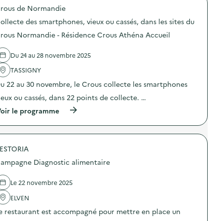
o
rous de Normandie
p
o
ollecte des smartphones, vieux ou cassés, dans les sites du
s
d
rous Normandie - Résidence Crous Athéna Accueil
e
l
Du 24 au 28 novembre 2025
'
a
TASSIGNY
c
t
u 22 au 30 novembre, le Crous collecte les smartphones
i
o
ieux ou cassés, dans 22 points de collecte. …
n
(
oir le programme
:
à
G
p
r
r
a
o
t
ESTORIA
p
i
o
f
ampagne Diagnostic alimentaire
s
é
d
r
e
i
Le 22 novembre 2025
l
a
'
ELVEN
)
a
e restaurant est accompagné pour mettre en place un
c
t