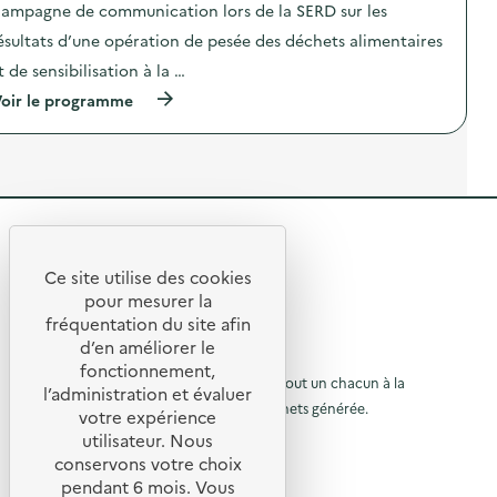
t
i
ampagne de communication lors de la SERD sur les
A
i
o
t
o
n
ésultats d’une opération de pesée des déchets alimentaires
h
n
d
t de sensibilisation à la …
é
:
e
n
S
s
(
oir le programme
a
O
e
à
A
D
n
p
c
E
s
r
c
X
i
o
u
O
b
p
e
–
i
o
i
O
l
s
l
p
i
R
d
)
é
s
e
r
e
a
l
Ce site utilise des cookies
a
t
R
'
t
pour mesurer la
t
i
a
i
e
fréquentation du site afin
o
o
c
o
n
d’en améliorer le
t
t
n
u
«
© 2026 SERD
i
fonctionnement,
d
M
o
o
L’objectif de la SERD est de sensibiliser tout un chacun à la
r
e
l’administration et évaluer
i
n
s
nécessité de réduire la quantité de déchets générée.
u
s
votre expérience
à
:
e
s
SUIVEZ-NOUS
C
utilisateur. Nous
r
n
i
l
a
s
conservons votre choix
o
m
à
X (anciennement Twitter)
a
i
n
pendant 6 mois. Vous
p