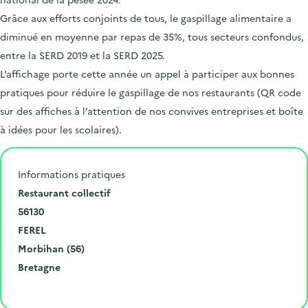
Grâce aux efforts conjoints de tous, le gaspillage alimentaire a
diminué en moyenne par repas de 35%, tous secteurs confondus,
entre la SERD 2019 et la SERD 2025.
L’affichage porte cette année un appel à participer aux bonnes
pratiques pour réduire le gaspillage de nos restaurants (QR code
sur des affiches à l’attention de nos convives entreprises et boîte
à idées pour les scolaires).
Informations pratiques
N
Restaurant collectif
u
C
56130
m
o
V
FEREL
é
d
i
D
Morbihan (56)
r
e
l
é
R
Bretagne
o
p
l
p
é
Cliquer pour afficher la carte
e
o
e
a
g