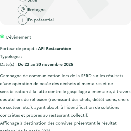
2025
'
c
n
n
a
Bretagne
c
p
c
c
u
En présentiel
r
i
c
e
i
p
u
i
L'évènement
n
a
e
l
c
l
i
Porteur de projet :
API Restauration
i
l
Typologie :
p
Date(s) :
Du 22 au 30 novembre 2025
a
Campagne de communication lors de la SERD sur les résultats
l
d’une opération de pesée des déchets alimentaires et de
e
sensibilisation à la lutte contre le gaspillage alimentaire, à travers
des ateliers de réflexion (réunissant des chefs, diététiciens, chefs
de secteur, etc.), ayant abouti à l’identification de solutions
concrètes et propres au restaurant collectif.
Affichage à destination des convives présentant le résultat
national de la pesée 2024.