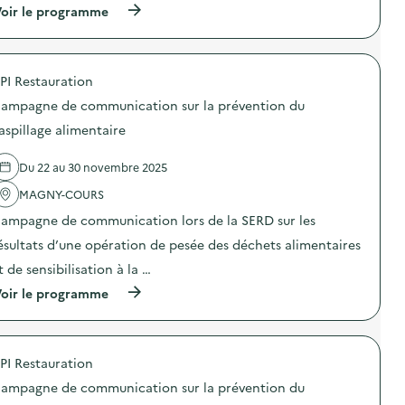
(
oir le programme
à
p
r
o
PI Restauration
p
o
ampagne de communication sur la prévention du
s
d
aspillage alimentaire
e
l
Du 22 au 30 novembre 2025
'
a
MAGNY-COURS
c
t
ampagne de communication lors de la SERD sur les
i
o
ésultats d’une opération de pesée des déchets alimentaires
n
t de sensibilisation à la …
:
D
(
oir le programme
e
à
s
p
d
r
é
o
c
PI Restauration
p
h
o
e
ampagne de communication sur la prévention du
s
t