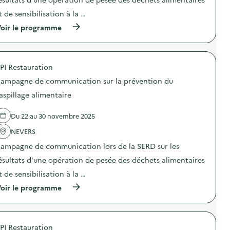
c
y
n
a
t de sensibilisation à la …
c
:
t
l
C
i
(
oir le programme
a
a
o
à
g
m
n
p
e
p
s
r
)
a
u
o
g
PI Restauration
r
p
n
l
o
e
ampagne de communication sur la prévention du
a
s
d
p
d
aspillage alimentaire
e
r
e
c
é
l
o
Du 22 au 30 novembre 2025
v
'
m
e
a
m
NEVERS
n
c
u
t
t
n
ampagne de communication lors de la SERD sur les
i
i
i
o
o
ésultats d’une opération de pesée des déchets alimentaires
c
n
n
a
t de sensibilisation à la …
d
:
t
u
C
i
(
oir le programme
g
a
o
à
a
m
n
p
s
p
s
r
p
a
u
o
i
g
PI Restauration
r
p