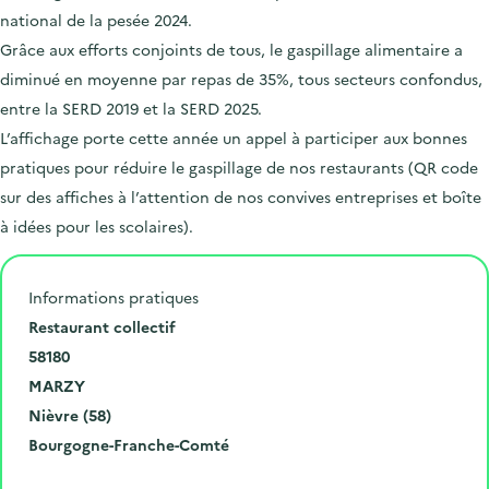
national de la pesée 2024.
Grâce aux efforts conjoints de tous, le gaspillage alimentaire a
diminué en moyenne par repas de 35%, tous secteurs confondus,
entre la SERD 2019 et la SERD 2025.
L’affichage porte cette année un appel à participer aux bonnes
pratiques pour réduire le gaspillage de nos restaurants (QR code
sur des affiches à l’attention de nos convives entreprises et boîte
à idées pour les scolaires).
Informations pratiques
N
Restaurant collectif
u
C
58180
m
o
V
MARZY
é
d
i
D
Nièvre (58)
r
e
l
é
R
Bourgogne-Franche-Comté
o
p
l
p
é
Cliquer pour afficher la carte