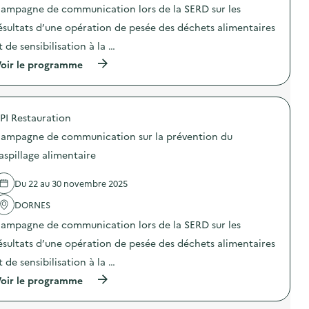
t
t
e
n
ampagne de communication lors de la SERD sur les
i
i
n
i
o
o
ésultats d’une opération de pesée des déchets alimentaires
t
c
n
n
a
a
t de sensibilisation à la …
d
:
i
t
u
C
r
i
(
oir le programme
g
a
e
o
à
a
m
)
n
p
s
p
s
r
p
a
u
o
i
g
PI Restauration
r
p
l
n
l
o
l
e
ampagne de communication sur la prévention du
a
s
a
d
p
d
aspillage alimentaire
g
e
r
e
e
c
é
l
a
o
Du 22 au 30 novembre 2025
v
'
l
m
e
a
i
m
DORNES
n
c
m
u
t
t
e
n
ampagne de communication lors de la SERD sur les
i
i
n
i
o
o
ésultats d’une opération de pesée des déchets alimentaires
t
c
n
n
a
a
t de sensibilisation à la …
d
:
i
t
u
C
r
i
(
oir le programme
g
a
e
o
à
a
m
)
n
p
s
p