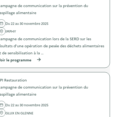
l
n
l
o
l
e
ampagne de communication sur la prévention du
a
s
a
d
p
d
aspillage alimentaire
g
e
r
e
e
c
é
l
a
o
Du 22 au 30 novembre 2025
v
'
l
m
e
a
i
m
IMPHY
n
c
m
u
t
t
e
n
ampagne de communication lors de la SERD sur les
i
i
n
i
o
o
ésultats d’une opération de pesée des déchets alimentaires
t
c
n
n
a
a
t de sensibilisation à la …
d
:
i
t
u
C
r
i
(
oir le programme
g
a
e
o
à
a
m
)
n
p
s
p
s
r
p
a
u
o
i
g
PI Restauration
r
p
l
n
l
o
l
e
ampagne de communication sur la prévention du
a
s
a
d
p
d
aspillage alimentaire
g
e
r
e
e
c
é
l
a
o
Du 22 au 30 novembre 2025
v
'
l
m
e
a
i
m
GLUX EN GLENNE
n
c
m
u