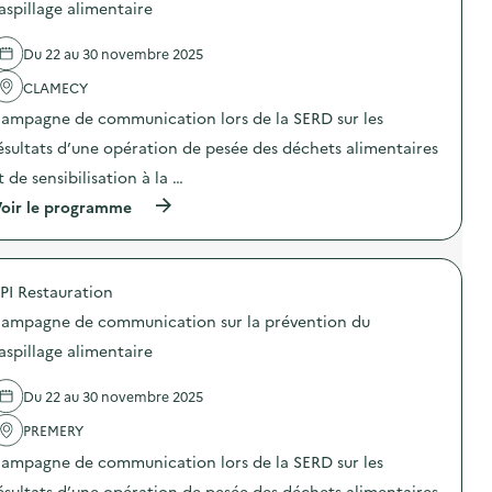
d
aspillage alimentaire
s
e
a
l
u
Du 22 au 30 novembre 2025
'
x
a
d
CLAMECY
c
é
t
c
ampagne de communication lors de la SERD sur les
i
o
o
ésultats d’une opération de pesée des déchets alimentaires
r
n
a
t de sensibilisation à la …
:
t
C
i
(
oir le programme
a
o
à
m
n
p
p
s
r
a
:
o
g
PI Restauration
l
p
n
a
o
e
ampagne de communication sur la prévention du
m
s
d
a
d
aspillage alimentaire
e
g
e
c
i
l
o
Du 22 au 30 novembre 2025
e
'
m
d
a
m
PREMERY
u
c
u
r
t
n
ampagne de communication lors de la SERD sur les
e
i
i
c
o
ésultats d’une opération de pesée des déchets alimentaires