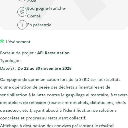
2025
'
c
n
n
Bourgogne-Franche-
a
c
p
c
Comté
c
u
r
i
c
En présentiel
e
i
p
u
i
n
a
e
l
L'évènement
c
l
i
Porteur de projet :
API Restauration
i
l
Typologie :
p
Date(s) :
Du 22 au 30 novembre 2025
a
l
Campagne de communication lors de la SERD sur les résultats
e
d’une opération de pesée des déchets alimentaires et de
sensibilisation à la lutte contre le gaspillage alimentaire, à travers
des ateliers de réflexion (réunissant des chefs, diététiciens, chefs
de secteur, etc.), ayant abouti à l’identification de solutions
concrètes et propres au restaurant collectif.
Affichage à destination des convives présentant le résultat