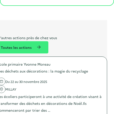
e
o
e
a
g
t
s
r
i
l
t
t
o
i
a
e
n
b
l
m
e
e
’autres actions près de chez vous
l
n
Toutes les actions
l
t
é
cole primaire Yvonne Moreau
d
es déchets aux décorations : la magie du recyclage
e
l
Du 22 au 30 novembre 2025
a
MILLAY
v
es écoliers participeront à une activité de création visant à
o
ransformer des déchets en décorations de Noël.Ils
i
ommenceront par trier des …
e