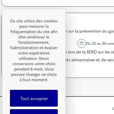
à
o
m
p
n
m
r
:
u
o
C
n
p
Ce site utilise des cookies
a
i
API Restauration
o
m
pour mesurer la
c
s
Campagne de communication sur la prévention du gasp
p
fréquentation du site afin
a
d
a
d’en améliorer le
t
e
g
i
fonctionnement,
ROUBAIX
Du 22 au 30 no
l
n
o
l’administration et évaluer
'
e
Campagne de communication lors de la SERD sur les ré
n
votre expérience
a
d
s
utilisateur. Nous
c
opération de pesée des déchets alimentaires et de sensi
e
u
t
conservons votre choix
c
r
(
Voir le programme
i
pendant 6 mois. Vous
o
l
à
o
pouvez changer ce choix
m
a
p
n
m
à tout moment.
p
r
:
u
r
o
C
n
é
p
a
i
v
o
m
Tout accepter
c
e
s
p
a
n
d
a
R
t
L
t
e
g
i