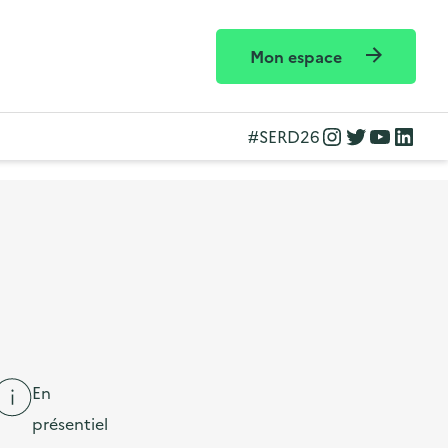
Mon espace
Instagram
Twitter
YouTube
LinkedIn
#SERD26
En
présentiel