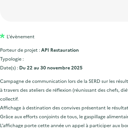
t
p
'
e
i
r
a
d
o
i
c
'
n
n
c
a
p
c
L'évènement
u
c
r
i
e
Porteur de projet :
API Restauration
c
i
p
i
Typologie :
u
n
a
l
Date(s) :
Du 22 au 30 novembre 2025
e
c
l
i
i
Campagne de communication lors de la SERD sur les résultat
l
p
à travers des ateliers de réflexion (réunissant des chefs, di
a
collectif.
l
Affichage à destination des convives présentant le résulta
e
Grâce aux efforts conjoints de tous, le gaspillage alimen
L’affichage porte cette année un appel à participer aux bon