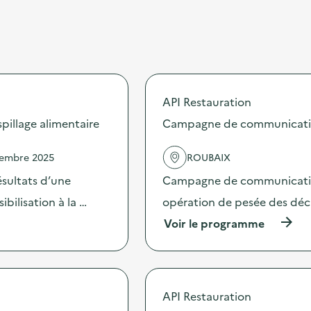
API Restauration
illage alimentaire
Campagne de communication 
vembre 2025
ROUBAIX
sultats d’une
Campagne de communication 
bilisation à la …
opération de pesée des déche
(
Voir le programme
à
p
r
o
p
API Restauration
o