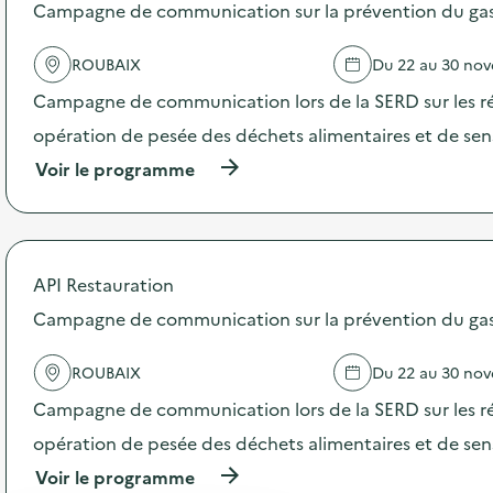
s
Campagne de communication sur la prévention du gasp
d
e
ROUBAIX
Du 22 au 30 no
l
'
Campagne de communication lors de la SERD sur les ré
a
c
opération de pesée des déchets alimentaires et de sensi
t
(
Voir le programme
i
à
o
p
n
r
:
o
C
p
a
API Restauration
o
m
s
Campagne de communication sur la prévention du gasp
p
d
a
e
g
ROUBAIX
Du 22 au 30 no
l
n
'
e
Campagne de communication lors de la SERD sur les ré
a
d
c
opération de pesée des déchets alimentaires et de sensi
e
t
c
(
Voir le programme
i
o