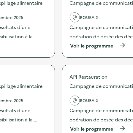
s
illage alimentaire
Campagne de communication 
d
e
vembre 2025
ROUBAIX
l
'
sultats d’une
Campagne de communication 
a
c
bilisation à la …
opération de pesée des déche
t
(
Voir le programme
i
à
o
p
n
r
:
o
C
p
a
API Restauration
o
m
s
illage alimentaire
Campagne de communication 
p
d
a
e
g
vembre 2025
ROUBAIX
l
n
'
e
sultats d’une
Campagne de communication 
a
d
c
bilisation à la …
opération de pesée des déche
e
t
c
(
Voir le programme
i
o