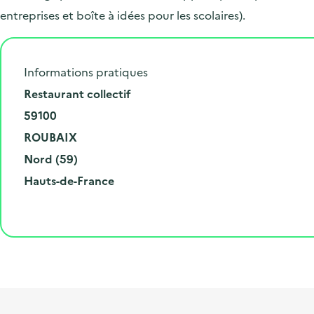
entreprises et boîte à idées pour les scolaires).
Informations pratiques
N
Restaurant collectif
u
C
59100
m
o
V
ROUBAIX
é
d
i
D
Nord (59)
r
e
l
é
R
Hauts-de-France
o
p
l
p
é
e
o
e
a
g
t
s
r
i
l
t
t
o
i
a
e
n
b
l
m