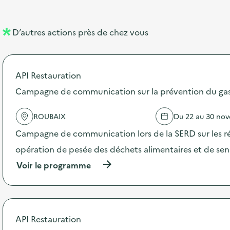
e
e
l
n
D’autres actions près de chez vous
l
t
é
API Restauration
d
Campagne de communication sur la prévention du gasp
e
l
ROUBAIX
Du 22 au 30 no
a
Campagne de communication lors de la SERD sur les ré
v
opération de pesée des déchets alimentaires et de sensi
o
(
Voir le programme
i
à
p
e
r
o
p
API Restauration
o