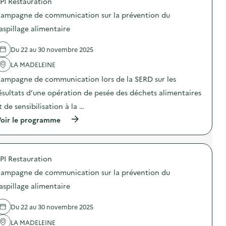
PI Restauration
r
p
l
n
l
o
l
e
ampagne de communication sur la prévention du
a
s
a
d
p
d
aspillage alimentaire
g
e
r
e
e
c
é
l
a
o
Du 22 au 30 novembre 2025
v
'
l
m
e
a
i
m
LA MADELEINE
n
c
m
u
t
t
e
n
ampagne de communication lors de la SERD sur les
i
i
n
i
o
o
ésultats d’une opération de pesée des déchets alimentaires
t
c
n
n
a
a
t de sensibilisation à la …
d
:
i
t
u
C
r
i
(
oir le programme
g
a
e
o
à
a
m
)
n
p
s
p
s
r
p
a
u
o
i
g
PI Restauration
r
p
l
n
l
o
l
e
ampagne de communication sur la prévention du
a
s
a
d
p
d
aspillage alimentaire
g
e
r
e
e
c
é
l
a
o
Du 22 au 30 novembre 2025
v
'
l
m
e
a
i
m
LA MADELEINE
n
c