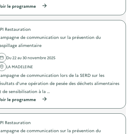
(
oir le programme
à
p
r
o
PI Restauration
p
o
ampagne de communication sur la prévention du
s
d
aspillage alimentaire
e
l
Du 22 au 30 novembre 2025
'
a
LA MADELEINE
c
t
ampagne de communication lors de la SERD sur les
i
o
ésultats d’une opération de pesée des déchets alimentaires
n
t de sensibilisation à la …
:
C
(
oir le programme
a
à
m
p
p
r
a
o
g
PI Restauration
p
n
o
e
ampagne de communication sur la prévention du
s