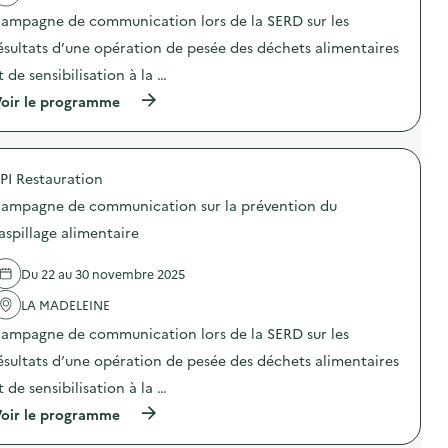
m
u
t
t
e
n
ampagne de communication lors de la SERD sur les
i
i
n
i
o
o
ésultats d’une opération de pesée des déchets alimentaires
t
c
n
n
a
a
t de sensibilisation à la …
d
:
i
t
u
C
r
i
(
oir le programme
g
a
e
o
à
a
m
)
n
p
s
p
s
r
p
a
u
o
i
g
PI Restauration
r
p
l
n
l
o
l
e
ampagne de communication sur la prévention du
a
s
a
d
p
d
aspillage alimentaire
g
e
r
e
e
c
é
l
a
o
Du 22 au 30 novembre 2025
v
'
l
m
e
a
i
m
LA MADELEINE
n
c
m
u
t
t
e
n
ampagne de communication lors de la SERD sur les
i
i
n
i
o
o
ésultats d’une opération de pesée des déchets alimentaires
t
c
n
n
a
a
t de sensibilisation à la …
d
:
i
t
u
C
r
i
(
oir le programme
g
a
e
o
à
a
m
)
n
p