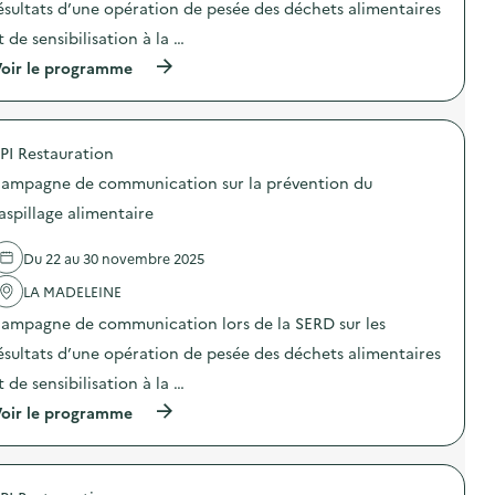
o
o
ésultats d’une opération de pesée des déchets alimentaires
c
n
n
a
t de sensibilisation à la …
d
:
t
u
C
i
(
oir le programme
g
a
o
à
a
m
n
p
s
p
s
r
p
a
u
o
i
g
PI Restauration
r
p
l
n
l
o
l
e
ampagne de communication sur la prévention du
a
s
a
d
p
d
aspillage alimentaire
g
e
r
e
e
c
é
l
a
o
Du 22 au 30 novembre 2025
v
'
l
m
e
a
i
m
LA MADELEINE
n
c
m
u
t
t
e
n
ampagne de communication lors de la SERD sur les
i
i
n
i
o
o
ésultats d’une opération de pesée des déchets alimentaires
t
c
n
n
a
a
t de sensibilisation à la …
d
:
i
t
u
C
r
i
(
oir le programme
g
a
e
o
à
a
m
)
n
p
s
p
s
r
p
a
u
o
i
g