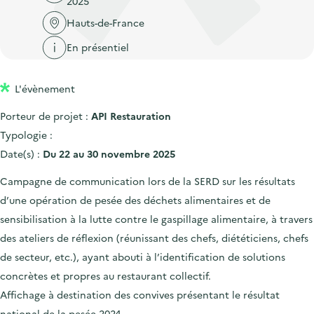
2025
'
c
n
n
a
Hauts-de-France
c
p
c
c
u
En présentiel
r
i
c
e
i
p
u
i
L'évènement
n
a
e
l
c
l
i
Porteur de projet :
API Restauration
i
l
Typologie :
p
Date(s) :
Du 22 au 30 novembre 2025
a
Campagne de communication lors de la SERD sur les résultats
l
d’une opération de pesée des déchets alimentaires et de
e
sensibilisation à la lutte contre le gaspillage alimentaire, à travers
des ateliers de réflexion (réunissant des chefs, diététiciens, chefs
de secteur, etc.), ayant abouti à l’identification de solutions
concrètes et propres au restaurant collectif.
Affichage à destination des convives présentant le résultat
national de la pesée 2024.