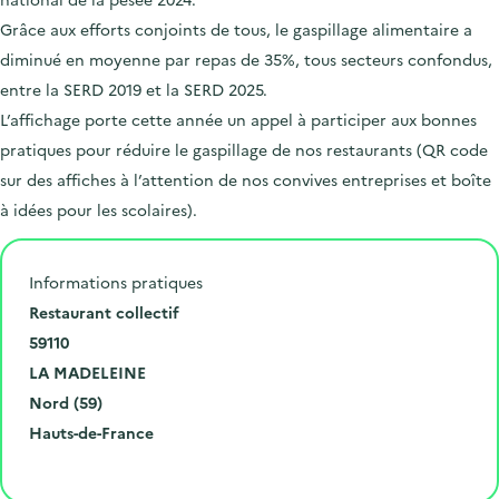
Grâce aux efforts conjoints de tous, le gaspillage alimentaire a
diminué en moyenne par repas de 35%, tous secteurs confondus,
entre la SERD 2019 et la SERD 2025.
L’affichage porte cette année un appel à participer aux bonnes
pratiques pour réduire le gaspillage de nos restaurants (QR code
sur des affiches à l’attention de nos convives entreprises et boîte
à idées pour les scolaires).
Informations pratiques
N
Restaurant collectif
u
C
59110
m
o
V
LA MADELEINE
é
d
i
D
Nord (59)
r
e
l
é
R
Hauts-de-France
o
p
l
p
é
Cliquer pour afficher la carte
e
o
e
a
g