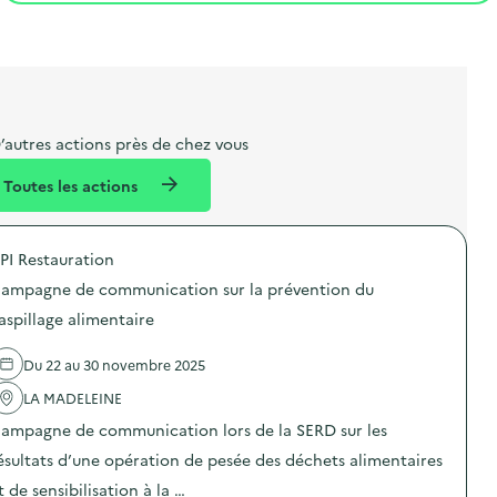
t
s
r
i
l
t
t
o
i
a
e
n
b
l
m
e
e
’autres actions près de chez vous
l
n
Toutes les actions
l
t
é
PI Restauration
d
ampagne de communication sur la prévention du
e
aspillage alimentaire
l
a
Du 22 au 30 novembre 2025
v
LA MADELEINE
o
ampagne de communication lors de la SERD sur les
i
ésultats d’une opération de pesée des déchets alimentaires
e
t de sensibilisation à la …