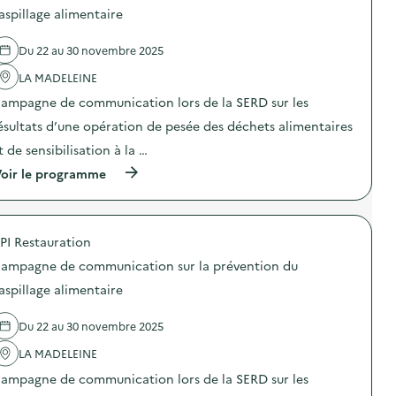
d
d
aspillage alimentaire
e
e
c
l
o
Du 22 au 30 novembre 2025
'
m
a
m
LA MADELEINE
c
u
t
n
ampagne de communication lors de la SERD sur les
i
i
o
ésultats d’une opération de pesée des déchets alimentaires
c
n
a
t de sensibilisation à la …
:
t
C
i
(
oir le programme
a
o
à
m
n
p
p
s
r
a
u
o
g
PI Restauration
r
p
n
l
o
e
ampagne de communication sur la prévention du
a
s
d
p
d
aspillage alimentaire
e
r
e
c
é
l
o
Du 22 au 30 novembre 2025
v
'
m
e
a
m
LA MADELEINE
n
c
u
t
t
n
ampagne de communication lors de la SERD sur les
i
i
i