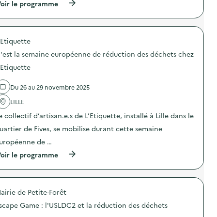
U
o
(
oir le programme
:
n
n
à
A
i
d
p
c
q
u
r
t
u
g
o
i
e
a
'Etiquette
p
o
)
s
o
n
'est la semaine européenne de réduction des déchets chez
p
s
d
i
d
e
'Etiquette
l
e
p
l
l
e
a
Du 26 au 29 novembre 2025
'
s
g
a
é
e
LILLE
c
e
a
t
d
e collectif d’artisan.e.s de L’Etiquette, installé à Lille dans le
l
i
e
i
o
s
uartier de Fives, se mobilise durant cette semaine
m
n
d
e
uropéenne de …
:
é
n
E
c
(
oir le programme
t
t
h
à
a
s
e
p
i
i
t
r
r
o
s
o
e
n
a
airie de Petite-Forêt
p
)
c
l
o
u
scape Game : l'USLDC2 et la réduction des déchets
i
s
l
m
d