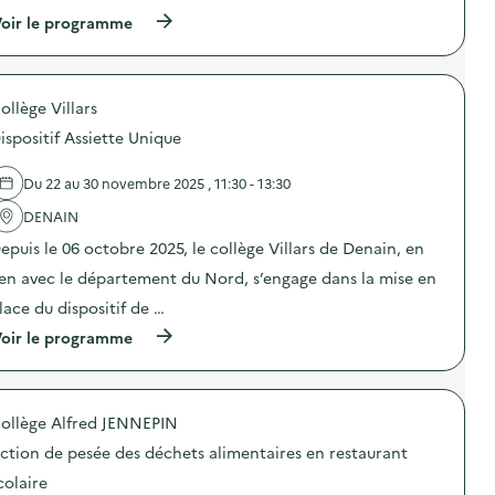
(
oir le programme
à
p
r
o
ollège Villars
p
o
ispositif Assiette Unique
s
d
e
Du 22 au 30 novembre 2025 , 11:30 - 13:30
l
'
DENAIN
a
epuis le 06 octobre 2025, le collège Villars de Denain, en
c
t
ien avec le département du Nord, s’engage dans la mise en
i
o
lace du dispositif de …
n
(
oir le programme
:
à
C
p
a
r
m
o
p
ollège Alfred JENNEPIN
p
a
o
g
ction de pesée des déchets alimentaires en restaurant
s
n
d
e
colaire