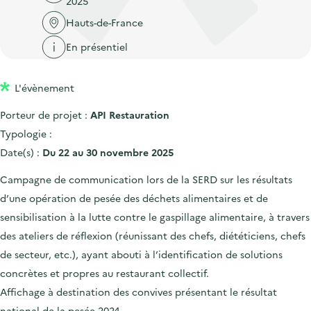
2025
'
c
n
n
a
Hauts-de-France
c
p
c
c
u
En présentiel
r
i
c
e
i
p
u
i
L'évènement
n
a
e
l
c
l
i
Porteur de projet :
API Restauration
i
l
Typologie :
p
Date(s) :
Du 22 au 30 novembre 2025
a
Campagne de communication lors de la SERD sur les résultats
l
d’une opération de pesée des déchets alimentaires et de
e
sensibilisation à la lutte contre le gaspillage alimentaire, à travers
des ateliers de réflexion (réunissant des chefs, diététiciens, chefs
de secteur, etc.), ayant abouti à l’identification de solutions
concrètes et propres au restaurant collectif.
Affichage à destination des convives présentant le résultat
national de la pesée 2024.