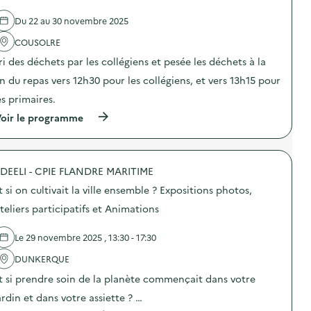
e
d
l
e
Du 22 au 30 novembre 2025
'
c
a
o
COUSOLRE
c
m
t
m
ri des déchets par les collégiens et pesée les déchets à la
i
u
o
n
in du repas vers 12h30 pour les collégiens, et vers 13h15 pour
n
i
es primaires.
:
c
D
a
(
oir le programme
i
t
à
s
i
p
p
o
r
o
n
o
s
s
DEELI - CPIE FLANDRE MARITIME
p
i
u
o
t
t si on cultivait la ville ensemble ? Expositions photos,
r
s
i
l
d
teliers participatifs et Animations
f
a
e
A
p
l
s
r
Le 29 novembre 2025 , 13:30 - 17:30
'
s
é
a
i
v
DUNKERQUE
c
e
e
t
t
t si prendre soin de la planète commençait dans votre
n
i
t
t
o
ardin et dans votre assiette ? …
e
i
n