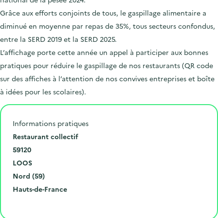
Grâce aux efforts conjoints de tous, le gaspillage alimentaire a
diminué en moyenne par repas de 35%, tous secteurs confondus,
entre la SERD 2019 et la SERD 2025.
L’affichage porte cette année un appel à participer aux bonnes
pratiques pour réduire le gaspillage de nos restaurants (QR code
sur des affiches à l’attention de nos convives entreprises et boîte
à idées pour les scolaires).
Informations pratiques
N
Restaurant collectif
u
C
59120
m
o
V
LOOS
é
d
i
D
Nord (59)
r
e
l
é
R
Hauts-de-France
o
p
l
p
é
Cliquer pour afficher la carte
e
o
e
a
g