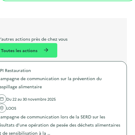
t
s
r
i
l
t
t
o
i
a
e
n
b
l
m
e
e
’autres actions près de chez vous
l
n
Toutes les actions
l
t
é
PI Restauration
d
ampagne de communication sur la prévention du
e
aspillage alimentaire
l
a
Du 22 au 30 novembre 2025
v
LOOS
o
ampagne de communication lors de la SERD sur les
i
ésultats d’une opération de pesée des déchets alimentaires
e
t de sensibilisation à la …