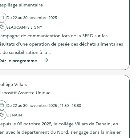
d
d
aspillage alimentaire
e
e
c
l
o
Du 22 au 30 novembre 2025
'
m
a
m
BEAUCAMPS LIGNY
c
u
t
n
ampagne de communication lors de la SERD sur les
i
i
o
ésultats d’une opération de pesée des déchets alimentaires
c
n
a
t de sensibilisation à la …
:
t
C
i
(
oir le programme
a
o
à
m
n
p
p
s
r
a
u
o
g
ollège Villars
r
p
n
l
o
e
ispositif Assiette Unique
a
s
d
p
d
e
r
e
Du 22 au 30 novembre 2025 , 11:30 - 13:30
c
é
l
o
v
'
DENAIN
m
e
a
m
epuis le 06 octobre 2025, le collège Villars de Denain, en
n
c
u
t
t
n
ien avec le département du Nord, s’engage dans la mise en
i
i
i