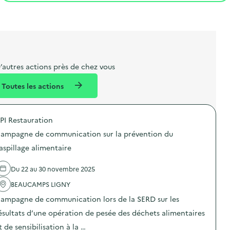
t
s
r
i
l
t
t
o
i
a
e
n
b
l
m
e
e
’autres actions près de chez vous
l
n
Toutes les actions
l
t
é
PI Restauration
d
ampagne de communication sur la prévention du
e
aspillage alimentaire
l
a
Du 22 au 30 novembre 2025
v
BEAUCAMPS LIGNY
o
ampagne de communication lors de la SERD sur les
i
ésultats d’une opération de pesée des déchets alimentaires
e
t de sensibilisation à la …