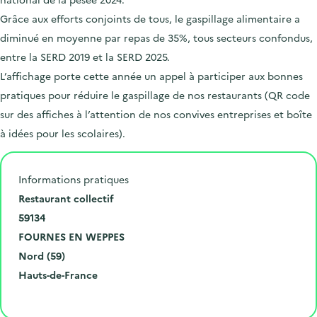
Grâce aux efforts conjoints de tous, le gaspillage alimentaire a
diminué en moyenne par repas de 35%, tous secteurs confondus,
entre la SERD 2019 et la SERD 2025.
L’affichage porte cette année un appel à participer aux bonnes
pratiques pour réduire le gaspillage de nos restaurants (QR code
sur des affiches à l’attention de nos convives entreprises et boîte
à idées pour les scolaires).
Informations pratiques
N
Restaurant collectif
u
C
59134
m
o
V
FOURNES EN WEPPES
é
d
i
D
Nord (59)
r
e
l
é
R
Hauts-de-France
o
p
l
p
é
Cliquer pour afficher la carte
e
o
e
a
g