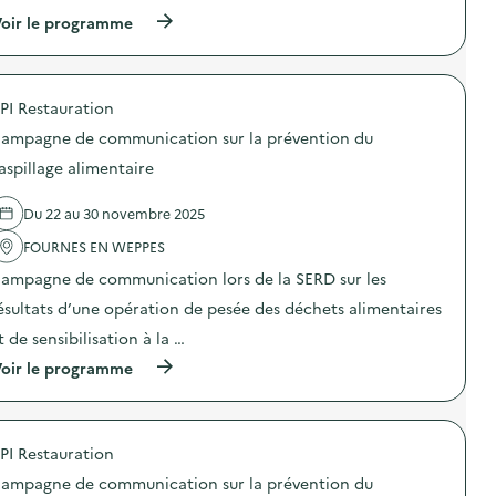
(
oir le programme
à
p
r
o
PI Restauration
p
o
ampagne de communication sur la prévention du
s
d
aspillage alimentaire
e
l
Du 22 au 30 novembre 2025
'
a
FOURNES EN WEPPES
c
t
ampagne de communication lors de la SERD sur les
i
o
ésultats d’une opération de pesée des déchets alimentaires
n
t de sensibilisation à la …
:
C
(
oir le programme
a
à
m
p
p
r
a
o
g
PI Restauration
p
n
o
e
ampagne de communication sur la prévention du
s