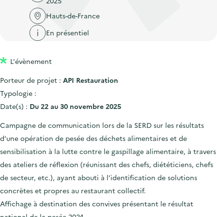
2025
'
c
n
n
a
Hauts-de-France
c
p
c
c
u
En présentiel
r
i
c
e
i
p
u
i
L'évènement
n
a
e
l
c
l
i
Porteur de projet :
API Restauration
i
l
Typologie :
p
Date(s) :
Du 22 au 30 novembre 2025
a
Campagne de communication lors de la SERD sur les résultats
l
d’une opération de pesée des déchets alimentaires et de
e
sensibilisation à la lutte contre le gaspillage alimentaire, à travers
des ateliers de réflexion (réunissant des chefs, diététiciens, chefs
de secteur, etc.), ayant abouti à l’identification de solutions
concrètes et propres au restaurant collectif.
Affichage à destination des convives présentant le résultat
national de la pesée 2024.