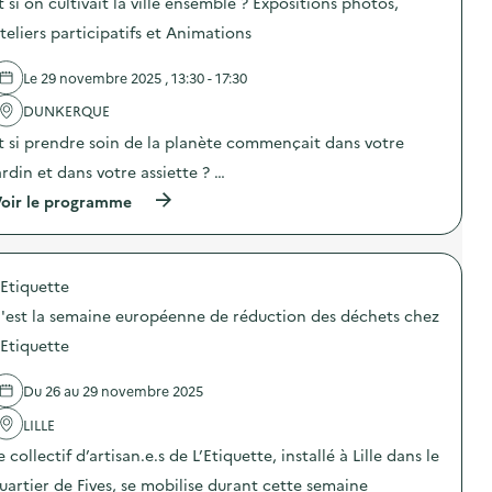
t
t si on cultivait la ville ensemble ? Expositions photos,
r
s
l
i
l
d
l
teliers participatifs et Animations
f
a
e
a
A
p
l
g
s
r
Le 29 novembre 2025 , 13:30 - 17:30
'
e
s
é
a
a
i
v
DUNKERQUE
c
l
e
e
t
i
t
t si prendre soin de la planète commençait dans votre
n
i
m
t
t
o
e
ardin et dans votre assiette ? …
e
i
n
n
U
o
(
oir le programme
:
t
n
n
à
A
a
i
d
p
c
i
q
u
r
t
r
u
g
o
i
e
e
a
'Etiquette
p
o
)
)
s
o
n
'est la semaine européenne de réduction des déchets chez
p
s
d
i
d
e
'Etiquette
l
e
p
l
l
e
a
Du 26 au 29 novembre 2025
'
s
g
a
é
e
LILLE
c
e
a
t
d
e collectif d’artisan.e.s de L’Etiquette, installé à Lille dans le
l
i
e
i
o
s
uartier de Fives, se mobilise durant cette semaine