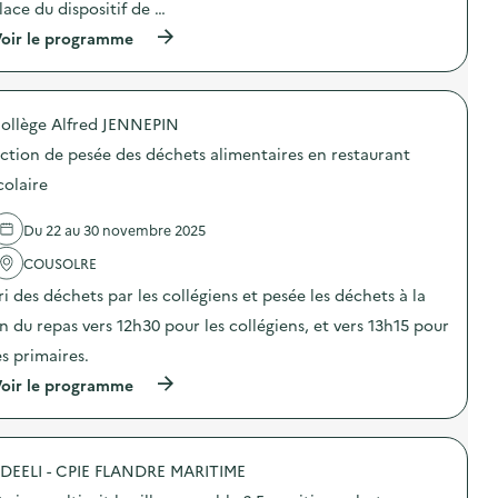
o
o
lace du dispositif de …
c
n
n
a
(
oir le programme
d
:
t
à
u
C
i
p
g
a
o
r
a
m
n
o
s
p
s
ollège Alfred JENNEPIN
p
p
a
u
o
i
g
ction de pesée des déchets alimentaires en restaurant
r
s
l
n
l
d
l
e
colaire
a
e
a
d
p
l
g
e
r
Du 22 au 30 novembre 2025
'
e
c
é
a
a
o
v
COUSOLRE
c
l
m
e
t
i
m
ri des déchets par les collégiens et pesée les déchets à la
n
i
m
u
t
o
e
n
in du repas vers 12h30 pour les collégiens, et vers 13h15 pour
i
n
n
i
o
es primaires.
:
t
c
n
D
a
a
(
oir le programme
d
i
i
t
à
u
s
r
i
p
g
p
e
o
r
a
o
)
n
o
s
s
s
DEELI - CPIE FLANDRE MARITIME
p
p
i
u
o
i