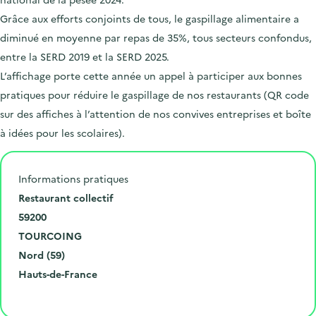
Grâce aux efforts conjoints de tous, le gaspillage alimentaire a
diminué en moyenne par repas de 35%, tous secteurs confondus,
entre la SERD 2019 et la SERD 2025.
L’affichage porte cette année un appel à participer aux bonnes
pratiques pour réduire le gaspillage de nos restaurants (QR code
sur des affiches à l’attention de nos convives entreprises et boîte
à idées pour les scolaires).
Informations pratiques
N
Restaurant collectif
u
C
59200
m
o
V
TOURCOING
é
d
i
D
Nord (59)
r
e
l
é
R
Hauts-de-France
o
p
l
p
é
Cliquer pour afficher la carte
e
o
e
a
g