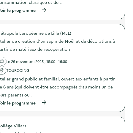
o
o
onsommation classique et de …
c
n
n
a
(
oir le programme
d
:
t
à
u
C
i
p
g
a
o
r
a
m
n
o
s
p
s
étropole Européenne de Lille (MEL)
p
p
a
u
o
i
g
telier de création d’un sapin de Noël et de décorations à
r
s
l
n
l
d
l
e
artir de matériaux de récupération
a
e
a
d
p
l
g
e
r
Le 26 novembre 2025 , 15:00 - 16:30
'
e
c
é
a
a
o
v
TOURCOING
c
l
m
e
t
i
m
telier grand public et familial, ouvert aux enfants à partir
n
i
m
u
t
o
e
n
e 6 ans (qui doivent être accompagnés d’au moins un de
i
n
n
i
o
eurs parents ou …
:
t
c
n
O
a
a
(
oir le programme
d
p
i
t
à
u
é
r
i
p
g
r
e
o
r
a
a
)
n
o
s
t
s
ollège Villars
p
p
i
u
o
i