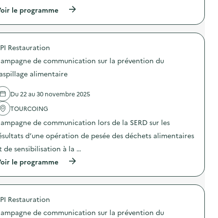
(
oir le programme
à
p
r
o
PI Restauration
p
o
ampagne de communication sur la prévention du
s
d
aspillage alimentaire
e
l
Du 22 au 30 novembre 2025
'
a
TOURCOING
c
t
ampagne de communication lors de la SERD sur les
i
o
ésultats d’une opération de pesée des déchets alimentaires
n
t de sensibilisation à la …
:
C
(
oir le programme
a
à
m
p
p
r
a
o
g
PI Restauration
p
n
o
e
ampagne de communication sur la prévention du
s