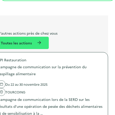
t
s
r
i
l
t
t
o
i
a
e
n
b
l
m
e
e
’autres actions près de chez vous
l
n
Toutes les actions
l
t
é
PI Restauration
d
ampagne de communication sur la prévention du
e
aspillage alimentaire
l
a
Du 22 au 30 novembre 2025
v
TOURCOING
o
ampagne de communication lors de la SERD sur les
i
ésultats d’une opération de pesée des déchets alimentaires
e
t de sensibilisation à la …