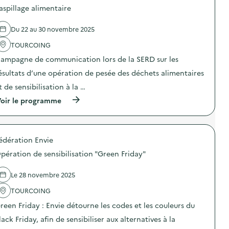
d
d
aspillage alimentaire
e
e
c
l
o
Du 22 au 30 novembre 2025
'
m
a
m
TOURCOING
c
u
t
n
ampagne de communication lors de la SERD sur les
i
i
o
ésultats d’une opération de pesée des déchets alimentaires
c
n
a
t de sensibilisation à la …
:
t
C
i
(
oir le programme
a
o
à
m
n
p
p
s
r
a
u
o
g
édération Envie
r
p
n
l
o
e
pération de sensibilisation "Green Friday"
a
s
d
p
d
e
r
e
Le 28 novembre 2025
c
é
l
o
v
'
TOURCOING
m
e
a
m
reen Friday : Envie détourne les codes et les couleurs du
n
c
u
t
t
n
lack Friday, afin de sensibiliser aux alternatives à la
i
i
i