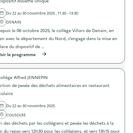
o
ispositif Assiette Unique
r
s
l
n
l
d
l
d
a
e
a
Du 22 au 30 novembre 2025 , 11:30 - 13:30
e
p
l
g
s
r
'
e
DENAIN
e
é
a
a
n
v
epuis le 06 octobre 2025, le collège Villars de Denain, en
c
l
s
e
t
i
i
ien avec le département du Nord, s’engage dans la mise en
n
i
m
b
t
o
e
lace du dispositif de …
i
i
n
n
l
o
(
oir le programme
:
t
i
n
à
A
a
s
d
p
t
i
a
u
r
e
r
t
g
o
l
e
i
a
ollège Alfred JENNEPIN
p
i
)
o
s
o
e
ction de pesée des déchets alimentaires en restaurant
n
p
s
r
“
i
d
d
colaire
G
l
e
e
r
l
l
c
e
a
Du 22 au 30 novembre 2025
'
r
e
g
a
é
n
e
COUSOLRE
c
a
F
a
t
t
ri des déchets par les collégiens et pesée les déchets à la
r
l
i
i
i
i
o
o
in du repas vers 12h30 pour les collégiens, et vers 13h15 pour