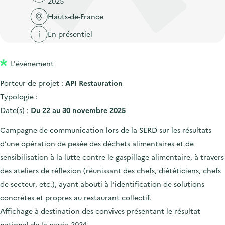
2025
'
c
n
n
a
Hauts-de-France
c
p
c
c
u
En présentiel
r
i
c
e
i
p
u
i
L'évènement
n
a
e
l
c
l
i
Porteur de projet :
API Restauration
i
l
Typologie :
p
Date(s) :
Du 22 au 30 novembre 2025
a
Campagne de communication lors de la SERD sur les résultats
l
d’une opération de pesée des déchets alimentaires et de
e
sensibilisation à la lutte contre le gaspillage alimentaire, à travers
des ateliers de réflexion (réunissant des chefs, diététiciens, chefs
de secteur, etc.), ayant abouti à l’identification de solutions
concrètes et propres au restaurant collectif.
Affichage à destination des convives présentant le résultat
national de la pesée 2024.