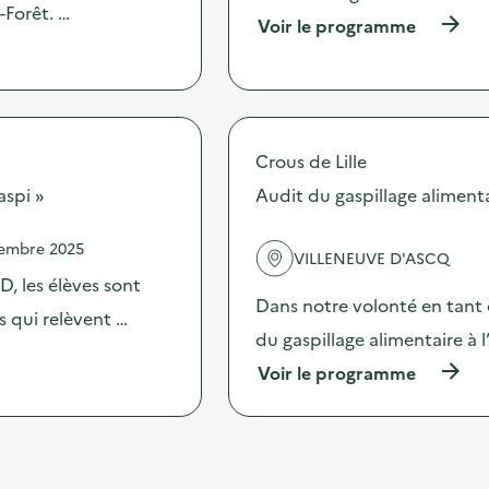
i
-Forêt. …
e
(
Voir le programme
o
d
à
n
e
p
:
s
r
C
d
o
’
é
p
e
c
o
s
h
Crous de Lille
s
t
e
d
aspi »
Audit du gaspillage alimen
l
t
e
a
s
l
s
a
vembre 2025
'
e
VILLENEUVE D'ASCQ
l
a
m
, les élèves sont
i
c
a
Dans notre volonté en tant
m
t
es qui relèvent …
i
e
i
du gaspillage alimentaire à
n
n
o
e
t
(
Voir le programme
n
e
a
à
:
u
i
p
C
r
r
r
l
o
e
o
e
p
s
p
a
é