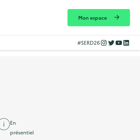
Mon espace
Instagram
Twitter
YouTube
LinkedIn
#SERD26
En
présentiel