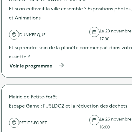
o
s
Et si on cultivait la ville ensemble ? Expositions photos,
d
et Animations
e
l
'
Le 29 novembre 2
DUNKERQUE
a
17:30
c
t
Et si prendre soin de la planète commençait dans votre
i
assiette ? …
o
n
(
Voir le programme
:
à
D
p
i
r
s
o
p
p
Mairie de Petite-Forêt
o
o
s
s
Escape Game : l'USLDC2 et la réduction des déchets
i
d
t
e
i
Le 26 novembre 2
l
PETITE-FORET
f
'
16:00
A