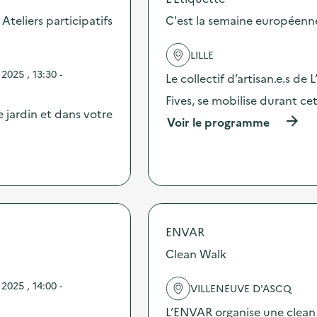
s
d
 Ateliers participatifs
C'est la semaine européenn
e
l
LILLE
'
a
025 , 13:30 -
Le collectif d’artisan.e.s de L
c
t
Fives, se mobilise durant c
i
 jardin et dans votre
(
Voir le programme
o
à
n
p
:
r
A
o
c
p
t
o
i
s
o
d
ENVAR
n
e
d
Clean Walk
l
e
'
p
a
025 , 14:00 -
e
VILLENEUVE D'ASCQ
c
s
t
L’ENVAR organise une clean
é