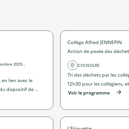
Collège Alfred JENNEPIN
Action de pesée des déchets
embre 2025 ,
COUSOLRE
Tri des déchets par les collé
 en lien avec le
12h30 pour les collégiens, et
u dispositif de …
(
Voir le programme
à
p
r
o
p
o
L'Etiquette