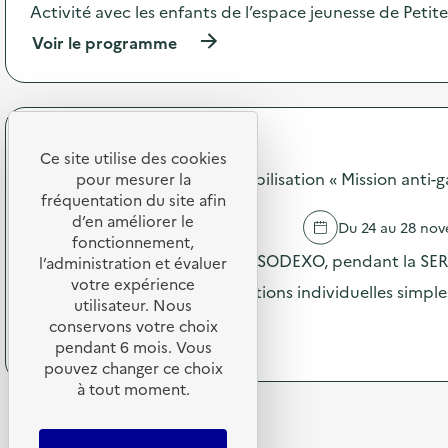
a
Activité avec les enfants de l’espace jeunesse de Petite
s
c
s
t
(
Voir le programme
i
i
à
e
o
p
t
n
r
t
:
o
e
E
p
U
SODEXO
t
o
Ce site utilise des cookies
n
s
s
SODEXO - Opération de sensibilisation « Mission anti-g
pour mesurer la
i
i
d
fréquentation du site afin
q
o
e
d’en améliorer le
u
HAUBOURDIN
Du 24 au 28 no
n
l
e
fonctionnement,
c
'
Dans les restaurants scolaires SODEXO, pendant la SERD
)
l’administration et évaluer
u
a
votre expérience
l
c
incités à réaliser de petites actions individuelles simpl
t
utilisateur. Nous
t
(
Voir le programme
i
i
conservons votre choix
à
v
o
pendant 6 mois. Vous
p
a
n
pouvez changer ce choix
r
i
:
à tout moment.
o
t
E
p
l
s
o
a
c