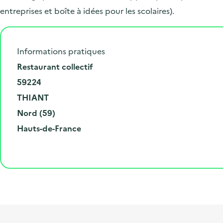
entreprises et boîte à idées pour les scolaires).
Informations pratiques
N
Restaurant collectif
u
C
59224
m
o
V
THIANT
é
d
i
D
Nord (59)
r
e
l
é
R
Hauts-de-France
o
p
l
p
é
e
o
e
a
g
t
s
r
i
l
t
t
o
i
a
e
n
b
l
m