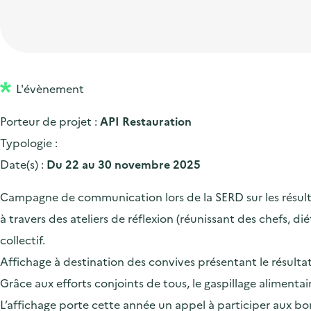
t
p
'
e
i
r
a
d
o
i
c
'
n
n
c
a
p
c
L'évènement
u
c
r
i
e
Porteur de projet :
API Restauration
c
i
p
i
Typologie :
u
n
a
l
Date(s) :
Du 22 au 30 novembre 2025
e
c
l
i
i
Campagne de communication lors de la SERD sur les résultat
l
p
à travers des ateliers de réflexion (réunissant des chefs, di
a
collectif.
l
Affichage à destination des convives présentant le résulta
e
Grâce aux efforts conjoints de tous, le gaspillage alimen
L’affichage porte cette année un appel à participer aux bon