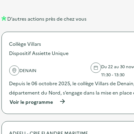
e
e
l
n
D’autres actions près de chez vous
l
t
é
Collège Villars
d
Dispositif Assiette Unique
e
l
Du 22 au 30 nov
DENAIN
a
11:30 - 13:30
v
Depuis le 06 octobre 2025, le collège Villars de Denain,
o
département du Nord, s’engage dans la mise en place d
i
(
Voir le programme
à
e
p
r
o
p
ADEELI - CPIE FLANDRE MARITIME