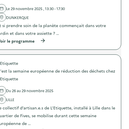
e
A
l
s
Le 29 novembre 2025 , 13:30 - 17:30
'
s
a
i
DUNKERQUE
c
e
t
t
t si prendre soin de la planète commençait dans votre
i
t
o
ardin et dans votre assiette ? …
e
n
U
(
oir le programme
:
n
à
A
i
p
c
q
r
t
u
o
i
e
'Etiquette
p
o
)
o
n
'est la semaine européenne de réduction des déchets chez
s
d
d
e
'Etiquette
e
p
l
e
Du 26 au 29 novembre 2025
'
s
a
é
LILLE
c
e
t
d
e collectif d’artisan.e.s de L’Etiquette, installé à Lille dans le
i
e
o
s
uartier de Fives, se mobilise durant cette semaine
n
d
uropéenne de …
:
é
E