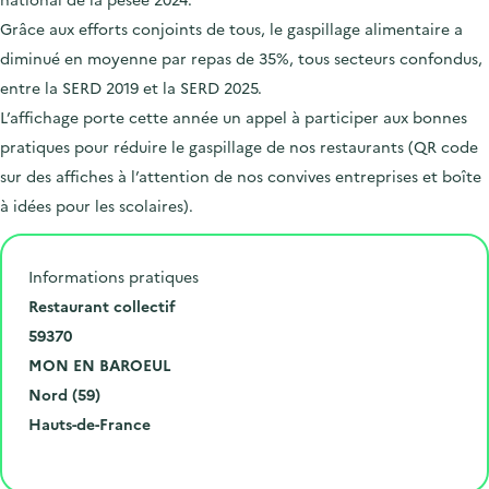
Grâce aux efforts conjoints de tous, le gaspillage alimentaire a
diminué en moyenne par repas de 35%, tous secteurs confondus,
entre la SERD 2019 et la SERD 2025.
L’affichage porte cette année un appel à participer aux bonnes
pratiques pour réduire le gaspillage de nos restaurants (QR code
sur des affiches à l’attention de nos convives entreprises et boîte
à idées pour les scolaires).
Informations pratiques
N
Restaurant collectif
u
C
59370
m
o
V
MON EN BAROEUL
é
d
i
D
Nord (59)
r
e
l
é
R
Hauts-de-France
o
p
l
p
é
Cliquer pour afficher la carte
e
o
e
a
g