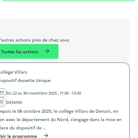
t
s
r
i
l
t
t
o
i
a
e
n
b
l
m
e
e
’autres actions près de chez vous
l
n
Toutes les actions
l
t
é
ollège Villars
d
ispositif Assiette Unique
e
l
Du 22 au 30 novembre 2025 , 11:30 - 13:30
a
DENAIN
v
epuis le 06 octobre 2025, le collège Villars de Denain, en
o
ien avec le département du Nord, s’engage dans la mise en
i
lace du dispositif de …
e
(
oir le programme