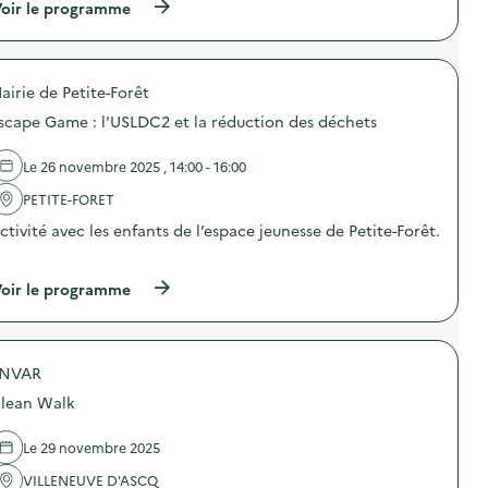
c
(
oir le programme
t
h
à
s
e
p
i
t
r
o
s
o
n
a
airie de Petite-Forêt
p
c
l
o
u
scape Game : l'USLDC2 et la réduction des déchets
i
s
l
m
d
t
e
e
Le 26 novembre 2025 , 14:00 - 16:00
i
n
l
v
t
'
PETITE-FORET
a
a
a
i
i
ctivité avec les enfants de l’espace jeunesse de Petite-Forêt.
c
t
r
t
l
…
e
i
a
s
o
(
oir le programme
v
e
n
à
i
n
:
p
l
r
C
r
l
e
’
o
e
s
e
NVAR
p
e
t
s
o
n
a
lean Walk
t
s
s
u
l
d
e
r
a
e
Le 29 novembre 2025
m
a
s
l
b
n
e
'
VILLENEUVE D'ASCQ
l