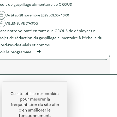
s
o
l
W
p
udit du gaspillage alimentaire au CROUS
d
s
a
a
a
é
d
r
l
r
c
e
é
k
Du 24 au 28 novembre 2025 , 09:00 - 16:00
t
h
l
d
)
i
e
'
u
VILLENEUVE D'ASCQ
c
t
a
c
i
ans notre volonté en tant que CROUS de déployer un
s
c
t
p
c
t
i
a
rojet de réduction du gaspillage alimentaire à l’échelle du
h
i
o
t
e
o
n
ord-Pas-de-Calais et comme …
i
z
n
d
f
(
oir le programme
L
:
e
s
à
’
S
s
e
p
E
O
d
t
r
t
D
é
A
o
i
E
c
n
p
q
X
h
i
o
u
O
e
m
s
e
–
t
a
R
d
t
O
s
t
e
t
p
)
i
e
l
Ce site utilise des cookies
e
é
o
R
'
)
r
t
pour mesurer la
n
a
a
s
e
fréquentation du site afin
o
c
t
)
d’en améliorer le
t
i
t
u
© 2026 SERD
i
o
fonctionnement,