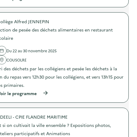
à
p
r
o
ollège Alfred JENNEPIN
p
o
ction de pesée des déchets alimentaires en restaurant
s
d
colaire
e
l
Du 22 au 30 novembre 2025
'
a
COUSOLRE
c
t
ri des déchets par les collégiens et pesée les déchets à la
i
o
in du repas vers 12h30 pour les collégiens, et vers 13h15 pour
n
es primaires.
:
D
(
oir le programme
i
à
s
p
p
r
o
o
s
DEELI - CPIE FLANDRE MARITIME
p
i
o
t
t si on cultivait la ville ensemble ? Expositions photos,
s
i
d
teliers participatifs et Animations
f