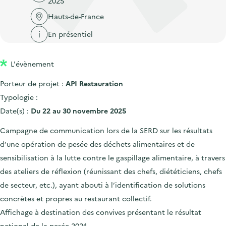
2025
'
c
n
n
a
Hauts-de-France
c
p
c
c
u
En présentiel
r
i
c
e
i
p
u
i
L'évènement
n
a
e
l
c
l
i
Porteur de projet :
API Restauration
i
l
Typologie :
p
Date(s) :
Du 22 au 30 novembre 2025
a
Campagne de communication lors de la SERD sur les résultats
l
d’une opération de pesée des déchets alimentaires et de
e
sensibilisation à la lutte contre le gaspillage alimentaire, à travers
des ateliers de réflexion (réunissant des chefs, diététiciens, chefs
de secteur, etc.), ayant abouti à l’identification de solutions
concrètes et propres au restaurant collectif.
Affichage à destination des convives présentant le résultat
national de la pesée 2024.