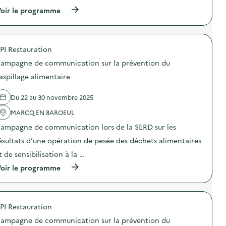
(
oir le programme
à
p
r
o
PI Restauration
p
o
ampagne de communication sur la prévention du
s
d
aspillage alimentaire
e
l
Du 22 au 30 novembre 2025
'
a
MARCQ EN BAROEUL
c
t
ampagne de communication lors de la SERD sur les
i
o
ésultats d’une opération de pesée des déchets alimentaires
n
t de sensibilisation à la …
:
C
(
oir le programme
a
à
m
p
p
r
a
o
g
PI Restauration
p
n
o
e
ampagne de communication sur la prévention du
s