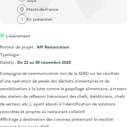
2025
'
c
n
n
a
Hauts-de-France
c
p
c
c
u
En présentiel
r
i
c
e
i
p
u
i
L'évènement
n
a
e
l
c
l
i
Porteur de projet :
API Restauration
i
l
Typologie :
p
Date(s) :
Du 22 au 30 novembre 2025
a
Campagne de communication lors de la SERD sur les résultats
l
d’une opération de pesée des déchets alimentaires et de
e
sensibilisation à la lutte contre le gaspillage alimentaire, à travers
des ateliers de réflexion (réunissant des chefs, diététiciens, chefs
de secteur, etc.), ayant abouti à l’identification de solutions
concrètes et propres au restaurant collectif.
Affichage à destination des convives présentant le résultat
national de la pesée 2024.