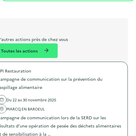
t
s
r
i
l
t
t
o
i
a
e
n
b
l
m
e
e
’autres actions près de chez vous
l
n
Toutes les actions
l
t
é
PI Restauration
d
ampagne de communication sur la prévention du
e
aspillage alimentaire
l
a
Du 22 au 30 novembre 2025
v
MARCQ EN BAROEUL
o
ampagne de communication lors de la SERD sur les
i
ésultats d’une opération de pesée des déchets alimentaires
e
t de sensibilisation à la …