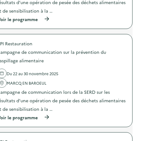
o
o
ésultats d’une opération de pesée des déchets alimentaires
c
n
n
a
t de sensibilisation à la …
d
:
t
u
C
i
(
oir le programme
g
a
o
à
a
m
n
p
s
p
s
r
p
a
u
o
i
g
PI Restauration
r
p
l
n
l
o
l
e
ampagne de communication sur la prévention du
a
s
a
d
p
d
aspillage alimentaire
g
e
r
e
e
c
é
l
a
o
Du 22 au 30 novembre 2025
v
'
l
m
e
a
i
m
MARCQ EN BAROEUL
n
c
m
u
t
t
e
n
ampagne de communication lors de la SERD sur les
i
i
n
i
o
o
ésultats d’une opération de pesée des déchets alimentaires
t
c
n
n
a
a
t de sensibilisation à la …
d
:
i
t
u
C
r
i
(
oir le programme
g
a
e
o
à
a
m
)
n
p
s
p
s
r
p
a
u
o
i
g