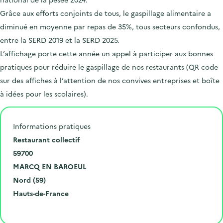
Grâce aux efforts conjoints de tous, le gaspillage alimentaire a
diminué en moyenne par repas de 35%, tous secteurs confondus,
entre la SERD 2019 et la SERD 2025.
L’affichage porte cette année un appel à participer aux bonnes
pratiques pour réduire le gaspillage de nos restaurants (QR code
sur des affiches à l’attention de nos convives entreprises et boîte
à idées pour les scolaires).
Informations pratiques
N
Restaurant collectif
u
C
59700
m
o
V
MARCQ EN BAROEUL
é
d
i
D
Nord (59)
r
e
l
é
R
Hauts-de-France
o
p
l
p
é
Cliquer pour afficher la carte
e
o
e
a
g