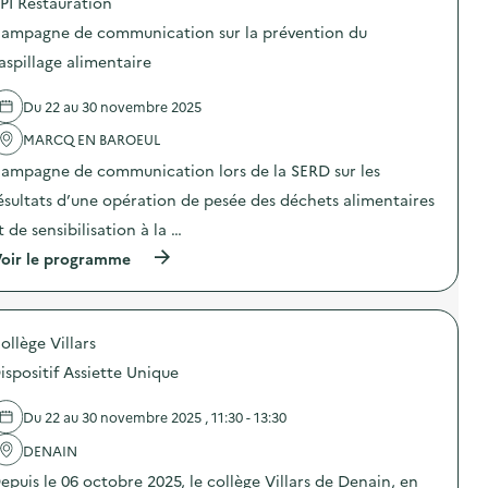
PI Restauration
r
p
l
n
l
o
l
e
ampagne de communication sur la prévention du
a
s
a
d
p
d
aspillage alimentaire
g
e
r
e
e
c
é
l
a
o
Du 22 au 30 novembre 2025
v
'
l
m
e
a
i
m
MARCQ EN BAROEUL
n
c
m
u
t
t
e
n
ampagne de communication lors de la SERD sur les
i
i
n
i
o
o
ésultats d’une opération de pesée des déchets alimentaires
t
c
n
n
a
a
t de sensibilisation à la …
d
:
i
t
u
C
r
i
(
oir le programme
g
a
e
o
à
a
m
)
n
p
s
p
s
r
p
a
u
o
i
g
ollège Villars
r
p
l
n
l
o
l
e
ispositif Assiette Unique
a
s
a
d
p
d
g
e
r
e
Du 22 au 30 novembre 2025 , 11:30 - 13:30
e
c
é
l
a
o
v
'
DENAIN
l
m
e
a
i
m
epuis le 06 octobre 2025, le collège Villars de Denain, en
n
c