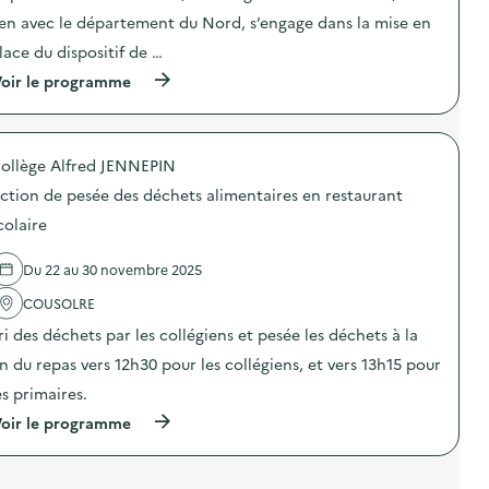
m
u
t
t
e
n
ien avec le département du Nord, s’engage dans la mise en
i
i
n
i
o
o
lace du dispositif de …
t
c
n
n
a
a
(
oir le programme
d
:
i
t
à
u
C
r
i
p
g
a
e
o
r
a
m
)
n
o
s
p
s
ollège Alfred JENNEPIN
p
p
a
u
o
i
g
ction de pesée des déchets alimentaires en restaurant
r
s
l
n
l
d
l
e
colaire
a
e
a
d
p
l
g
e
r
Du 22 au 30 novembre 2025
'
e
c
é
a
a
o
v
COUSOLRE
c
l
m
e
t
i
m
ri des déchets par les collégiens et pesée les déchets à la
n
i
m
u
t
o
e
n
in du repas vers 12h30 pour les collégiens, et vers 13h15 pour
i
n
n
i
o
es primaires.
:
t
c
n
D
a
a
(
oir le programme
d
i
i
t
à
u
s
r
i
p
g
p
e
o
r
a
o
)
n