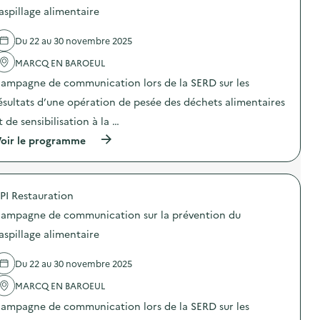
d
d
aspillage alimentaire
e
e
c
l
o
Du 22 au 30 novembre 2025
'
m
a
m
MARCQ EN BAROEUL
c
u
t
n
ampagne de communication lors de la SERD sur les
i
i
o
ésultats d’une opération de pesée des déchets alimentaires
c
n
a
t de sensibilisation à la …
:
t
C
i
(
oir le programme
a
o
à
m
n
p
p
s
r
a
u
o
g
PI Restauration
r
p
n
l
o
e
ampagne de communication sur la prévention du
a
s
d
p
d
aspillage alimentaire
e
r
e
c
é
l
o
Du 22 au 30 novembre 2025
v
'
m
e
a
m
MARCQ EN BAROEUL
n
c
u
t
t
n
ampagne de communication lors de la SERD sur les
i
i
i