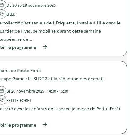
u
l
e
)
Du 26 au 29 novembre 2025
'
s
a
é
LILLE
c
e
t
d
e collectif d’artisan.e.s de L’Etiquette, installé à Lille dans le
i
e
o
s
uartier de Fives, se mobilise durant cette semaine
n
d
uropéenne de …
:
é
E
c
(
oir le programme
t
h
à
s
e
p
i
t
r
o
s
o
n
a
airie de Petite-Forêt
p
c
l
o
u
scape Game : l'USLDC2 et la réduction des déchets
i
s
l
m
d
t
e
e
Le 26 novembre 2025 , 14:00 - 16:00
i
n
l
v
t
'
PETITE-FORET
a
a
a
i
i
ctivité avec les enfants de l’espace jeunesse de Petite-Forêt.
c
t
r
t
l
…
e
i
a
s
o
(
oir le programme
v
e
n
à
i
n
:
p