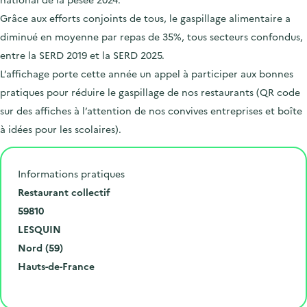
Grâce aux efforts conjoints de tous, le gaspillage alimentaire a
diminué en moyenne par repas de 35%, tous secteurs confondus,
entre la SERD 2019 et la SERD 2025.
L’affichage porte cette année un appel à participer aux bonnes
pratiques pour réduire le gaspillage de nos restaurants (QR code
sur des affiches à l’attention de nos convives entreprises et boîte
à idées pour les scolaires).
Informations pratiques
N
Restaurant collectif
u
C
59810
m
o
V
LESQUIN
é
d
i
D
Nord (59)
r
e
l
é
R
Hauts-de-France
o
p
l
p
é
Cliquer pour afficher la carte
e
o
e
a
g