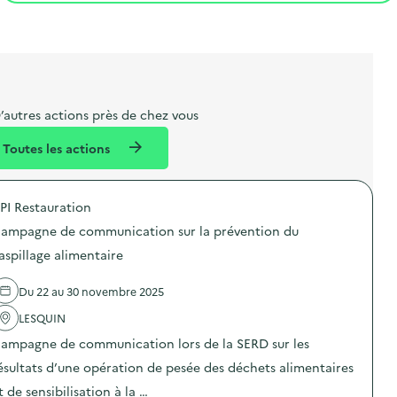
t
s
r
i
l
t
t
o
i
a
e
n
b
l
m
e
e
’autres actions près de chez vous
l
n
Toutes les actions
l
t
é
PI Restauration
d
ampagne de communication sur la prévention du
e
aspillage alimentaire
l
a
Du 22 au 30 novembre 2025
v
LESQUIN
o
ampagne de communication lors de la SERD sur les
i
ésultats d’une opération de pesée des déchets alimentaires
e
t de sensibilisation à la …