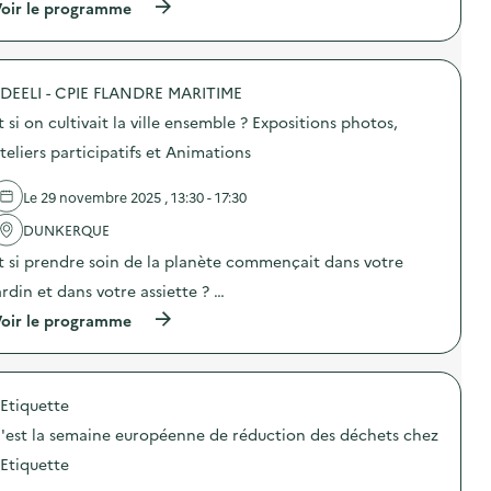
’
o
(
oir le programme
i
u
n
à
s
n
d
p
p
c
u
r
o
a
g
o
s
l
a
DEELI - CPIE FLANDRE MARITIME
p
i
e
s
o
t
t si on cultivait la ville ensemble ? Expositions photos,
n
p
s
i
d
i
d
teliers participatifs et Animations
f
r
l
e
A
i
l
l
s
e
a
Le 29 novembre 2025 , 13:30 - 17:30
'
s
r
g
a
i
d
e
DUNKERQUE
c
e
e
a
t
t
t si prendre soin de la planète commençait dans votre
l
l
i
t
’
i
o
ardin et dans votre assiette ? …
e
A
m
n
U
v
e
(
oir le programme
:
n
e
n
à
A
i
n
t
p
c
q
t
a
r
t
u
e
i
o
i
e
n
'Etiquette
r
p
o
)
t
e
o
n
'est la semaine européenne de réduction des déchets chez
i
)
s
d
s
d
e
'Etiquette
s
e
p