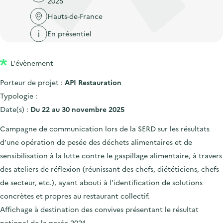
2025
'
c
n
n
a
Hauts-de-France
c
p
c
c
u
En présentiel
r
i
c
e
i
p
u
i
L'évènement
n
a
e
l
c
l
i
Porteur de projet :
API Restauration
i
l
Typologie :
p
Date(s) :
Du 22 au 30 novembre 2025
a
Campagne de communication lors de la SERD sur les résultats
l
d’une opération de pesée des déchets alimentaires et de
e
sensibilisation à la lutte contre le gaspillage alimentaire, à travers
des ateliers de réflexion (réunissant des chefs, diététiciens, chefs
de secteur, etc.), ayant abouti à l’identification de solutions
concrètes et propres au restaurant collectif.
Affichage à destination des convives présentant le résultat
national de la pesée 2024.