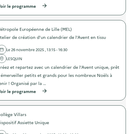
(
oir le programme
à
p
r
o
étropole Européenne de Lille (MEL)
p
o
telier de création d’un calendrier de l’Avent en tissu
s
d
e
Le 26 novembre 2025 , 13:15 - 16:30
l
'
LESQUIN
a
réez et repartez avec un calendrier de l’Avent unique, prêt
c
t
 émerveiller petits et grands pour les nombreux Noëls à
i
o
enir ! Organisé par la …
n
(
oir le programme
:
à
C
p
a
r
m
o
p
ollège Villars
p
a
o
g
ispositif Assiette Unique
s
n
d
e