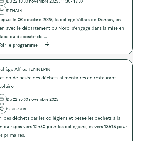
e
d
Du 22 au 30 novembre 2025 , 11:30 - 13:30
l
e
'
DENAIN
c
a
o
epuis le 06 octobre 2025, le collège Villars de Denain, en
c
m
t
m
ien avec le département du Nord, s’engage dans la mise en
i
u
o
n
lace du dispositif de …
n
i
(
oir le programme
:
c
à
A
a
p
t
t
r
e
i
o
l
o
ollège Alfred JENNEPIN
p
i
n
o
e
s
ction de pesée des déchets alimentaires en restaurant
s
r
u
d
d
colaire
r
e
e
l
l
c
a
Du 22 au 30 novembre 2025
'
r
p
a
é
r
COUSOLRE
c
a
é
t
t
v
ri des déchets par les collégiens et pesée les déchets à la
i
i
e
o
o
in du repas vers 12h30 pour les collégiens, et vers 13h15 pour
n
n
n
t
es primaires.
:
d
i
D