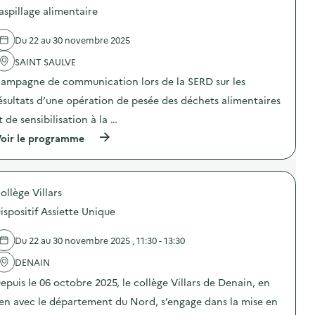
d
d
aspillage alimentaire
e
e
c
l
o
Du 22 au 30 novembre 2025
'
m
a
m
SAINT SAULVE
c
u
t
n
ampagne de communication lors de la SERD sur les
i
i
o
ésultats d’une opération de pesée des déchets alimentaires
c
n
a
t de sensibilisation à la …
:
t
C
i
(
oir le programme
a
o
à
m
n
p
p
s
r
a
u
o
g
ollège Villars
r
p
n
l
o
e
ispositif Assiette Unique
a
s
d
p
d
e
r
e
Du 22 au 30 novembre 2025 , 11:30 - 13:30
c
é
l
o
v
'
DENAIN
m
e
a
m
epuis le 06 octobre 2025, le collège Villars de Denain, en
n
c
u
t
t
n
ien avec le département du Nord, s’engage dans la mise en
i
i
i