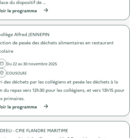
o
o
lace du dispositif de …
c
n
n
a
(
oir le programme
d
:
t
à
u
C
i
p
g
a
o
r
a
m
n
o
s
p
s
ollège Alfred JENNEPIN
p
p
a
u
o
i
g
ction de pesée des déchets alimentaires en restaurant
r
s
l
n
l
d
l
e
colaire
a
e
a
d
p
l
g
e
r
Du 22 au 30 novembre 2025
'
e
c
é
a
a
o
v
COUSOLRE
c
l
m
e
t
i
m
ri des déchets par les collégiens et pesée les déchets à la
n
i
m
u
t
o
e
n
in du repas vers 12h30 pour les collégiens, et vers 13h15 pour
i
n
n
i
o
es primaires.
:
t
c
n
D
a
a
(
oir le programme
d
i
i
t
à
u
s
r
i
p
g
p
e
o
r
a
o
)
n
o
s
s
s
DEELI - CPIE FLANDRE MARITIME
p
p
i
u
o
i