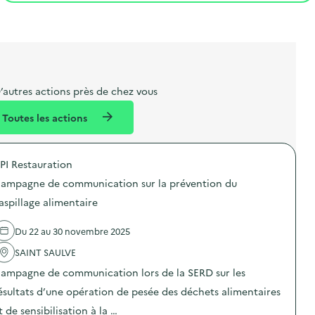
t
s
r
i
l
t
t
o
i
a
e
n
b
l
m
e
e
’autres actions près de chez vous
l
n
Toutes les actions
l
t
é
PI Restauration
d
ampagne de communication sur la prévention du
e
aspillage alimentaire
l
a
Du 22 au 30 novembre 2025
v
SAINT SAULVE
o
ampagne de communication lors de la SERD sur les
i
ésultats d’une opération de pesée des déchets alimentaires
e
t de sensibilisation à la …