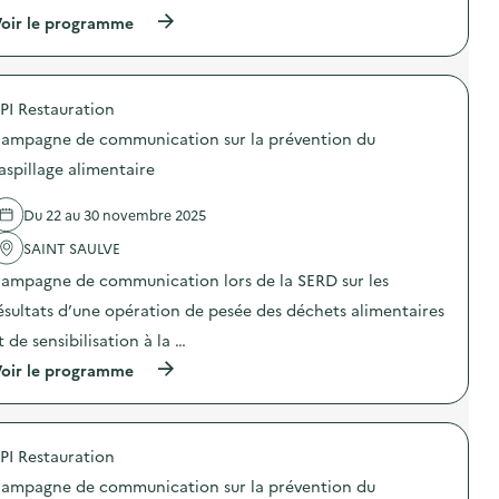
(
oir le programme
à
p
r
o
PI Restauration
p
o
ampagne de communication sur la prévention du
s
d
aspillage alimentaire
e
l
Du 22 au 30 novembre 2025
'
a
SAINT SAULVE
c
t
ampagne de communication lors de la SERD sur les
i
o
ésultats d’une opération de pesée des déchets alimentaires
n
t de sensibilisation à la …
:
C
(
oir le programme
a
à
m
p
p
r
a
o
g
PI Restauration
p
n
o
e
ampagne de communication sur la prévention du
s