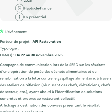
2025
'
c
n
n
a
Hauts-de-France
c
p
c
c
u
En présentiel
r
i
c
e
i
p
u
i
L'évènement
n
a
e
l
c
l
i
Porteur de projet :
API Restauration
i
l
Typologie :
p
Date(s) :
Du 22 au 30 novembre 2025
a
Campagne de communication lors de la SERD sur les résultats
l
d’une opération de pesée des déchets alimentaires et de
e
sensibilisation à la lutte contre le gaspillage alimentaire, à travers
des ateliers de réflexion (réunissant des chefs, diététiciens, chefs
de secteur, etc.), ayant abouti à l’identification de solutions
concrètes et propres au restaurant collectif.
Affichage à destination des convives présentant le résultat
national de la pesée 2024.