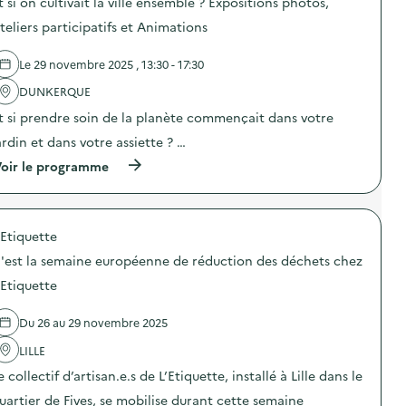
t
t si on cultivait la ville ensemble ? Expositions photos,
r
s
l
i
l
d
l
teliers participatifs et Animations
f
a
e
a
A
p
l
g
s
r
Le 29 novembre 2025 , 13:30 - 17:30
'
e
s
é
a
a
i
v
DUNKERQUE
c
l
e
e
t
i
t
t si prendre soin de la planète commençait dans votre
n
i
m
t
t
o
e
ardin et dans votre assiette ? …
e
i
n
n
U
o
(
oir le programme
:
t
n
n
à
A
a
i
d
p
c
i
q
u
r
t
r
u
g
o
i
e
e
a
'Etiquette
p
o
)
)
s
o
n
'est la semaine européenne de réduction des déchets chez
p
s
d
i
d
e
'Etiquette
l
e
p
l
l
e
a
Du 26 au 29 novembre 2025
'
s
g
a
é
e
LILLE
c
e
a
t
d
e collectif d’artisan.e.s de L’Etiquette, installé à Lille dans le
l
i
e
i
o
s
uartier de Fives, se mobilise durant cette semaine