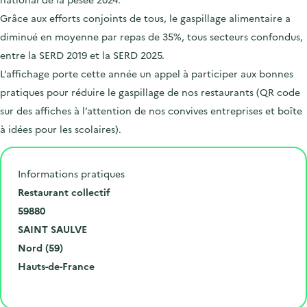
Grâce aux efforts conjoints de tous, le gaspillage alimentaire a
diminué en moyenne par repas de 35%, tous secteurs confondus,
entre la SERD 2019 et la SERD 2025.
L’affichage porte cette année un appel à participer aux bonnes
pratiques pour réduire le gaspillage de nos restaurants (QR code
sur des affiches à l’attention de nos convives entreprises et boîte
à idées pour les scolaires).
Informations pratiques
N
Restaurant collectif
u
C
59880
m
o
V
SAINT SAULVE
é
d
i
D
Nord (59)
r
e
l
é
R
Hauts-de-France
o
p
l
p
é
Cliquer pour afficher la carte
e
o
e
a
g