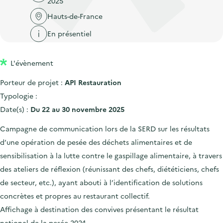
2025
'
c
n
n
a
Hauts-de-France
c
p
c
c
u
En présentiel
r
i
c
e
i
p
u
i
L'évènement
n
a
e
l
c
l
i
Porteur de projet :
API Restauration
i
l
Typologie :
p
Date(s) :
Du 22 au 30 novembre 2025
a
Campagne de communication lors de la SERD sur les résultats
l
d’une opération de pesée des déchets alimentaires et de
e
sensibilisation à la lutte contre le gaspillage alimentaire, à travers
des ateliers de réflexion (réunissant des chefs, diététiciens, chefs
de secteur, etc.), ayant abouti à l’identification de solutions
concrètes et propres au restaurant collectif.
Affichage à destination des convives présentant le résultat
national de la pesée 2024.