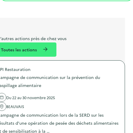
t
s
r
i
l
t
t
o
i
a
e
n
b
l
m
e
e
’autres actions près de chez vous
l
n
Toutes les actions
l
t
é
PI Restauration
d
ampagne de communication sur la prévention du
e
aspillage alimentaire
l
a
Du 22 au 30 novembre 2025
v
BEAUVAIS
o
ampagne de communication lors de la SERD sur les
i
ésultats d’une opération de pesée des déchets alimentaires
e
t de sensibilisation à la …