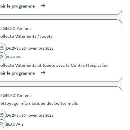
(
oir le programme
à
p
r
o
EGELEC Amiens
p
o
ollecte Vêtements / Jouets
s
d
e
Du 24 au 30 novembre 2025
l
'
BEAUVAIS
a
ollecte Vêtements et Jouets avec le Centre Hospitalier.
c
t
(
oir le programme
i
à
o
p
n
r
:
o
C
EGELEC Amiens
p
a
o
m
ettoyage informatique des boîtes mails
s
p
d
a
e
Du 24 au 30 novembre 2025
g
l
n
'
BEAUVAIS
e
a