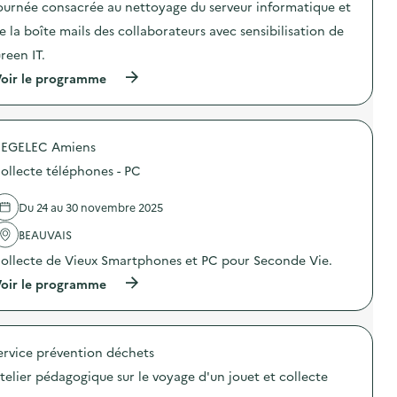
d
ournée consacrée au nettoyage du serveur informatique et
c
e
t
e la boîte mails des collaborateurs avec sensibilisation de
c
i
o
o
reen IT.
m
n
m
(
oir le programme
:
u
à
C
n
p
o
i
r
l
c
o
l
a
EGELEC Amiens
p
e
t
o
c
ollecte téléphones - PC
i
s
t
o
d
e
n
e
V
Du 24 au 30 novembre 2025
s
l
ê
u
'
BEAUVAIS
t
r
a
e
l
ollecte de Vieux Smartphones et PC pour Seconde Vie.
c
m
a
t
e
(
oir le programme
p
i
n
à
r
o
t
p
é
n
s
r
v
:
/
o
e
N
J
ervice prévention déchets
p
n
e
o
o
t
t
telier pédagogique sur le voyage d'un jouet et collecte
u
s
i
t
e
d