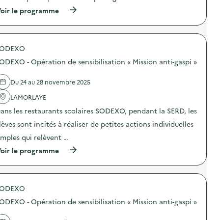
i
A
–
(
oir le programme
l
t
P
à
s
e
C
p
)
l
)
r
i
o
e
SODEXO
p
r
o
p
ODEXO - Opération de sensibilisation « Mission anti-gaspi »
s
é
d
d
e
Du 24 au 28 novembre 2025
a
l
g
'
LAMORLAYE
o
a
g
ans les restaurants scolaires SODEXO, pendant la SERD, les
c
i
t
q
lèves sont incités à réaliser de petites actions individuelles
i
u
o
imples qui relèvent …
e
n
s
(
oir le programme
:
u
à
R
r
p
é
l
r
a
e
o
l
v
SODEXO
p
i
o
o
t
ODEXO - Opération de sensibilisation « Mission anti-gaspi »
y
s
é
a
d
a
g