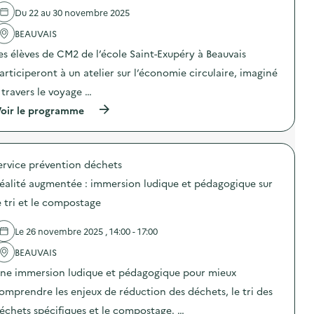
o
o
t
e
Du 22 au 30 novembre 2025
n
y
s
l
d
a
)
'
BEAUVAIS
u
g
a
g
e
es élèves de CM2 de l’école Saint-Exupéry à Beauvais
c
a
i
t
s
articiperont à un atelier sur l’économie circulaire, imaginé
n
i
p
f
o
 travers le voyage …
i
o
n
l
r
(
oir le programme
:
l
m
à
C
a
a
p
o
g
t
r
l
e
i
o
l
a
q
ervice prévention déchets
p
e
l
u
o
c
i
éalité augmentée : immersion ludique et pédagogique sur
e
s
t
m
d
d
e
e tri et le compostage
e
e
e
t
n
s
l
é
t
b
Le 26 novembre 2025 , 14:00 - 17:00
'
l
a
o
a
é
i
î
BEAUVAIS
c
p
r
t
t
h
e
ne immersion ludique et pédagogique pour mieux
e
i
o
)
s
o
n
omprendre les enjeux de réduction des déchets, le tri des
m
n
e
a
échets spécifiques et le compostage. …
:
s