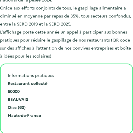
Grâce aux efforts conjoints de tous, le gaspillage alimentaire a
diminué en moyenne par repas de 35%, tous secteurs confondus,
entre la SERD 2019 et la SERD 2025.
L’affichage porte cette année un appel à participer aux bonnes
pratiques pour réduire le gaspillage de nos restaurants (QR code
sur des affiches à l’attention de nos convives entreprises et boîte
à idées pour les scolaires).
Informations pratiques
N
Restaurant collectif
u
C
60000
m
o
V
BEAUVAIS
é
d
i
D
Oise (60)
r
e
l
é
R
Hauts-de-France
o
p
l
p
é
Cliquer pour afficher la carte
e
o
e
a
g