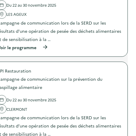
ç
l
s
o
Du 22 au 30 novembre 2025
a
'
p
m
d
a
i
m
LES AGEUX
é
c
»
u
b
t
)
n
ampagne de communication lors de la SERD sur les
o
i
i
r
o
ésultats d’une opération de pesée des déchets alimentaires
c
d
n
a
t de sensibilisation à la …
e
:
t
”
C
i
(
oir le programme
)
a
o
à
m
n
p
p
s
r
a
u
o
g
PI Restauration
r
p
n
l
o
e
ampagne de communication sur la prévention du
a
s
d
p
d
aspillage alimentaire
e
r
e
c
é
l
o
Du 22 au 30 novembre 2025
v
'
m
e
a
m
CLERMONT
n
c
u
t
t
n
ampagne de communication lors de la SERD sur les
i
i
i
o
o
ésultats d’une opération de pesée des déchets alimentaires
c
n
n
a
t de sensibilisation à la …
d
: