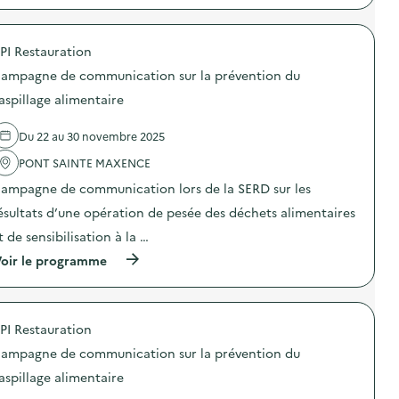
n
n
i
p
f
s
o
r
é
i
n
o
r
b
a
PI Restauration
p
e
i
n
o
n
ampagne de communication sur la prévention du
l
t
s
c
i
i
d
aspillage alimentaire
e
s
-
e
I
a
g
l
n
t
a
Du 22 au 30 novembre 2025
'
t
i
s
a
e
o
p
PONT SAINTE MAXENCE
c
r
n
i
t
a
ampagne de communication lors de la SERD sur les
«
»
i
c
M
)
o
ésultats d’une opération de pesée des déchets alimentaires
t
i
n
i
s
t de sensibilisation à la …
:
v
s
C
e
(
oir le programme
i
a
“
à
o
m
D
p
n
p
é
r
a
a
c
o
n
g
PI Restauration
h
p
t
n
e
o
i
e
ampagne de communication sur la prévention du
t
s
-
d
s
d
g
aspillage alimentaire
e
,
e
a
c