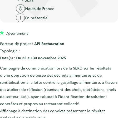
2025
'
c
n
n
a
Hauts-de-France
c
p
c
c
u
En présentiel
r
i
c
e
i
p
u
i
L'évènement
n
a
e
l
c
l
i
Porteur de projet :
API Restauration
i
l
Typologie :
p
Date(s) :
Du 22 au 30 novembre 2025
a
Campagne de communication lors de la SERD sur les résultats
l
d’une opération de pesée des déchets alimentaires et de
e
sensibilisation à la lutte contre le gaspillage alimentaire, à travers
des ateliers de réflexion (réunissant des chefs, diététiciens, chefs
de secteur, etc.), ayant abouti à l’identification de solutions
concrètes et propres au restaurant collectif.
Affichage à destination des convives présentant le résultat
national de la pesée 2024.