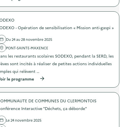
à
p
r
o
SODEXO
p
o
ODEXO - Opération de sensibilisation « Mission anti-gaspi »
s
d
e
Du 24 au 28 novembre 2025
l
'
PONT-SAINTE-MAXENCE
a
ans les restaurants scolaires SODEXO, pendant la SERD, les
c
t
lèves sont incités à réaliser de petites actions individuelles
i
o
imples qui relèvent …
n
(
oir le programme
:
à
S
p
O
r
D
o
E
OMMUNAUTE DE COMMUNES DU CLERMONTOIS
p
X
o
O
onférence Interactive "Déchets, ça déborde"
s
–
d
O
e
p
Le 24 novembre 2025
l
é