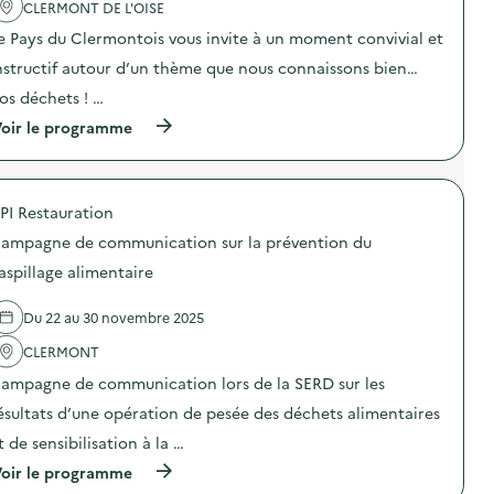
'
CLERMONT DE L'OISE
r
a
a
e Pays du Clermontois vous invite à un moment convivial et
c
t
t
i
nstructif autour d’un thème que nous connaissons bien…
i
o
o
n
os déchets ! …
n
d
(
oir le programme
:
e
à
S
s
p
O
e
r
D
n
o
E
s
PI Restauration
p
X
i
o
O
b
ampagne de communication sur la prévention du
s
–
i
d
O
aspillage alimentaire
l
e
p
i
l
é
s
Du 22 au 30 novembre 2025
'
r
a
a
a
t
CLERMONT
c
t
i
t
i
o
ampagne de communication lors de la SERD sur les
i
o
n
o
n
ésultats d’une opération de pesée des déchets alimentaires
«
n
d
M
t de sensibilisation à la …
:
e
i
C
s
s
(
oir le programme
o
e
s
à