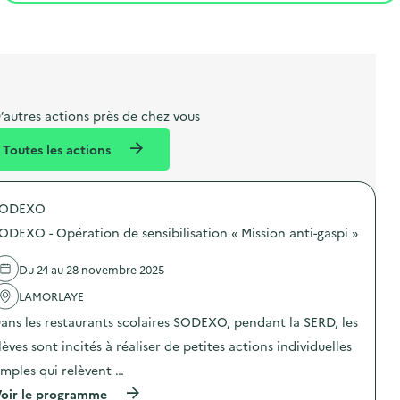
t
s
r
i
l
t
t
o
i
a
e
n
b
l
m
e
e
’autres actions près de chez vous
l
n
Toutes les actions
l
t
é
SODEXO
d
ODEXO - Opération de sensibilisation « Mission anti-gaspi »
e
l
Du 24 au 28 novembre 2025
a
LAMORLAYE
v
ans les restaurants scolaires SODEXO, pendant la SERD, les
o
lèves sont incités à réaliser de petites actions individuelles
i
imples qui relèvent …
e
(
oir le programme