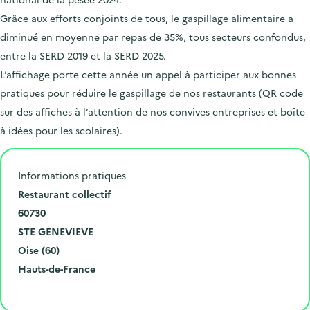
Grâce aux efforts conjoints de tous, le gaspillage alimentaire a
diminué en moyenne par repas de 35%, tous secteurs confondus,
entre la SERD 2019 et la SERD 2025.
L’affichage porte cette année un appel à participer aux bonnes
pratiques pour réduire le gaspillage de nos restaurants (QR code
sur des affiches à l’attention de nos convives entreprises et boîte
à idées pour les scolaires).
Informations pratiques
N
Restaurant collectif
u
C
60730
m
o
V
STE GENEVIEVE
é
d
i
D
Oise (60)
r
e
l
é
R
Hauts-de-France
o
p
l
p
é
Cliquer pour afficher la carte
e
o
e
a
g