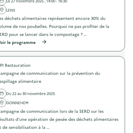
e
d
Le 27 novembre 2025 , 14:00 - 16:30
l
e
'
LENS
c
a
o
es déchets alimentaires représentent encore 30% du
c
m
t
m
olume de nos poubelles. Pourquoi ne pas profiter de la
i
u
o
n
ERD pour se lancer dans le compostage ? …
n
i
(
oir le programme
:
c
à
S
a
p
O
t
r
G
i
o
E
o
PI Restauration
p
R
n
o
E
s
ampagne de communication sur la prévention du
s
S
u
d
–
aspillage alimentaire
r
e
O
l
l
p
a
Du 22 au 30 novembre 2025
'
é
p
a
r
r
GONNEHEM
c
a
é
t
t
v
ampagne de communication lors de la SERD sur les
i
i
e
o
o
ésultats d’une opération de pesée des déchets alimentaires
n
n
n
t
t de sensibilisation à la …
:
d
i
S