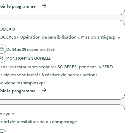
(
oir le programme
à
p
r
o
SODEXO
p
o
OGERES - Opération de sensibilisation « Mission anti-gaspi »
s
d
e
Du 24 au 28 novembre 2025
l
'
MONTIGNY EN GOHELLE
a
ans les restaurants scolaires SOGERES, pendant la SERD,
c
t
es élèves sont incités à réaliser de petites actions
i
o
ndividuelles simples qui …
n
(
oir le programme
:
à
C
p
a
r
m
o
p
e-cycle
p
a
o
g
tand de sensibilisation au compostage
s
n
d
e