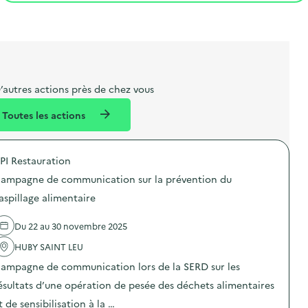
t
s
r
i
l
t
t
o
i
a
e
n
b
l
m
e
e
’autres actions près de chez vous
l
n
Toutes les actions
l
t
é
PI Restauration
d
ampagne de communication sur la prévention du
e
aspillage alimentaire
l
a
Du 22 au 30 novembre 2025
v
HUBY SAINT LEU
o
ampagne de communication lors de la SERD sur les
i
ésultats d’une opération de pesée des déchets alimentaires
e
t de sensibilisation à la …