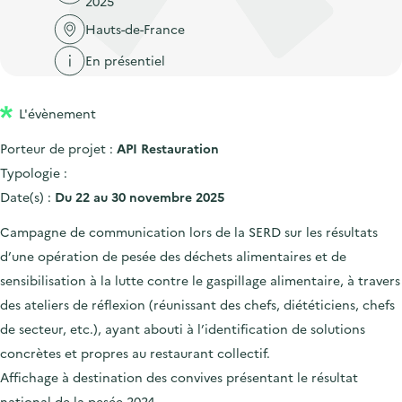
2025
'
c
n
n
a
Hauts-de-France
c
p
c
c
u
En présentiel
r
i
c
e
i
p
u
i
L'évènement
n
a
e
l
c
l
i
Porteur de projet :
API Restauration
i
l
Typologie :
p
Date(s) :
Du 22 au 30 novembre 2025
a
Campagne de communication lors de la SERD sur les résultats
l
d’une opération de pesée des déchets alimentaires et de
e
sensibilisation à la lutte contre le gaspillage alimentaire, à travers
des ateliers de réflexion (réunissant des chefs, diététiciens, chefs
de secteur, etc.), ayant abouti à l’identification de solutions
concrètes et propres au restaurant collectif.
Affichage à destination des convives présentant le résultat
national de la pesée 2024.