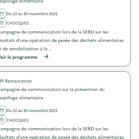
-
aspillage alimentaire
e
s
e
g
c
t
l
a
o
Du 22 au 30 novembre 2025
a
'
s
m
g
a
p
m
CHOCQUES
e
c
i
u
)
t
»
n
ampagne de communication lors de la SERD sur les
i
)
i
o
ésultats d’une opération de pesée des déchets alimentaires
c
n
a
t de sensibilisation à la …
:
t
C
i
(
oir le programme
a
o
à
m
n
p
p
s
r
a
u
o
g
PI Restauration
r
p
n
l
o
e
ampagne de communication sur la prévention du
a
s
d
p
d
aspillage alimentaire
e
r
e
c
é
l
o
Du 22 au 30 novembre 2025
v
'
m
e
a
m
CHOCQUES
n
c
u
t
t
n
ampagne de communication lors de la SERD sur les
i
i
i
o
o
ésultats d’une opération de pesée des déchets alimentaires
c