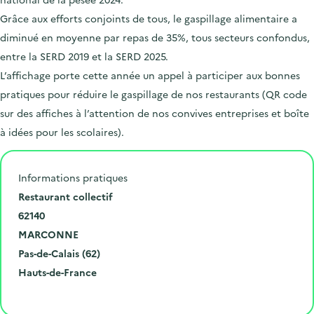
Grâce aux efforts conjoints de tous, le gaspillage alimentaire a
diminué en moyenne par repas de 35%, tous secteurs confondus,
entre la SERD 2019 et la SERD 2025.
L’affichage porte cette année un appel à participer aux bonnes
pratiques pour réduire le gaspillage de nos restaurants (QR code
sur des affiches à l’attention de nos convives entreprises et boîte
à idées pour les scolaires).
Informations pratiques
N
Restaurant collectif
u
C
62140
m
o
V
MARCONNE
é
d
i
D
Pas-de-Calais (62)
r
e
l
é
R
Hauts-de-France
o
p
l
p
é
Cliquer pour afficher la carte
e
o
e
a
g