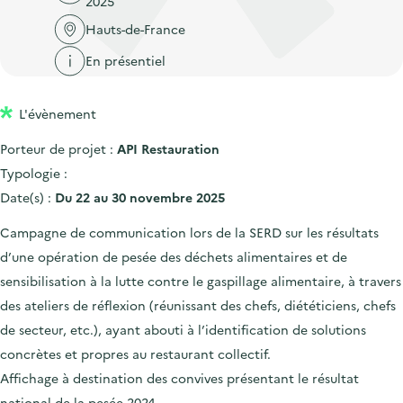
2025
'
c
n
n
a
Hauts-de-France
c
p
c
c
u
En présentiel
r
i
c
e
i
p
u
i
L'évènement
n
a
e
l
c
l
i
Porteur de projet :
API Restauration
i
l
Typologie :
p
Date(s) :
Du 22 au 30 novembre 2025
a
Campagne de communication lors de la SERD sur les résultats
l
d’une opération de pesée des déchets alimentaires et de
e
sensibilisation à la lutte contre le gaspillage alimentaire, à travers
des ateliers de réflexion (réunissant des chefs, diététiciens, chefs
de secteur, etc.), ayant abouti à l’identification de solutions
concrètes et propres au restaurant collectif.
Affichage à destination des convives présentant le résultat
national de la pesée 2024.