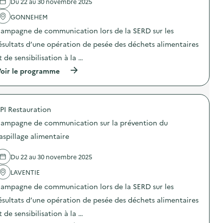
Du 22 au 30 novembre 2025
'
é
a
r
GONNEHEM
c
a
t
t
ampagne de communication lors de la SERD sur les
i
i
o
o
ésultats d’une opération de pesée des déchets alimentaires
n
n
t de sensibilisation à la …
:
d
S
e
(
oir le programme
t
s
à
a
e
p
n
n
r
d
s
o
d
i
PI Restauration
p
e
b
o
s
ampagne de communication sur la prévention du
i
s
e
l
d
aspillage alimentaire
n
i
e
s
s
l
i
a
Du 22 au 30 novembre 2025
'
b
t
a
i
i
LAVENTIE
c
l
o
t
i
ampagne de communication lors de la SERD sur les
n
i
s
«
o
ésultats d’une opération de pesée des déchets alimentaires
a
M
n
t
i
t de sensibilisation à la …
:
i
s
C