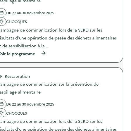
aspillage alimentaire
e
r
e
c
é
l
o
Du 22 au 30 novembre 2025
v
'
m
e
a
m
CHOCQUES
n
c
u
t
t
n
ampagne de communication lors de la SERD sur les
i
i
i
o
o
ésultats d’une opération de pesée des déchets alimentaires
c
n
n
a
t de sensibilisation à la …
d
:
t
u
C
i
(
oir le programme
g
a
o
à
a
m
n
p
s
p
s
r
p
a
u
o
i
g
PI Restauration
r
p
l
n
l
o
l
e
ampagne de communication sur la prévention du
a
s
a
d
p
d
aspillage alimentaire
g
e
r
e
e
c
é
l
a
o
Du 22 au 30 novembre 2025
v
'
l
m
e
a
i
m
CHOCQUES
n
c
m
u
t
t
e
n
ampagne de communication lors de la SERD sur les
i
i
n
i
o
o
ésultats d’une opération de pesée des déchets alimentaires
t
c