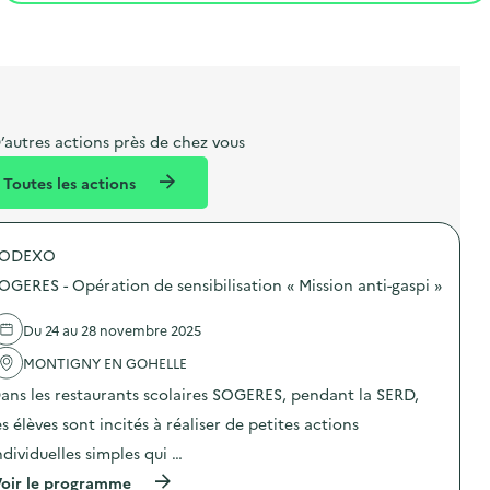
t
s
r
i
l
t
t
o
i
a
e
n
b
l
m
e
e
’autres actions près de chez vous
l
n
Toutes les actions
l
t
é
SODEXO
d
OGERES - Opération de sensibilisation « Mission anti-gaspi »
e
l
Du 24 au 28 novembre 2025
a
MONTIGNY EN GOHELLE
v
ans les restaurants scolaires SOGERES, pendant la SERD,
o
es élèves sont incités à réaliser de petites actions
i
ndividuelles simples qui …
e
(
oir le programme