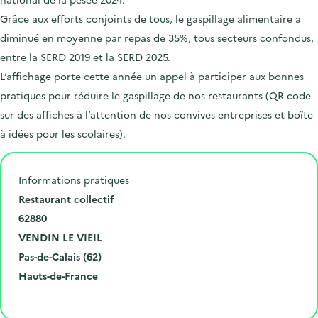
Grâce aux efforts conjoints de tous, le gaspillage alimentaire a
diminué en moyenne par repas de 35%, tous secteurs confondus,
entre la SERD 2019 et la SERD 2025.
L’affichage porte cette année un appel à participer aux bonnes
pratiques pour réduire le gaspillage de nos restaurants (QR code
sur des affiches à l’attention de nos convives entreprises et boîte
à idées pour les scolaires).
Informations pratiques
N
Restaurant collectif
u
C
62880
m
o
V
VENDIN LE VIEIL
é
d
i
D
Pas-de-Calais (62)
r
e
l
é
R
Hauts-de-France
o
p
l
p
é
Cliquer pour afficher la carte
e
o
e
a
g