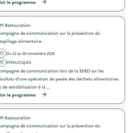
o
(
oir le programme
s
a
n
à
i
m
a
p
o
p
u
r
n
a
c
o
a
g
PI Restauration
o
p
n
n
m
o
t
e
ampagne de communication sur la prévention du
p
s
i
d
o
d
-
aspillage alimentaire
e
s
e
g
c
t
l
a
o
Du 22 au 30 novembre 2025
a
'
s
m
g
a
p
m
EPERLECQUES
e
c
i
u
)
t
»
n
ampagne de communication lors de la SERD sur les
i
)
i
o
ésultats d’une opération de pesée des déchets alimentaires
c
n
a
t de sensibilisation à la …
:
t
C
i
(
oir le programme
a
o
à
m
n
p
p
s
r
a
u
o
g
PI Restauration
r
p
n
l
o
e
ampagne de communication sur la prévention du
a
s
d
p
d