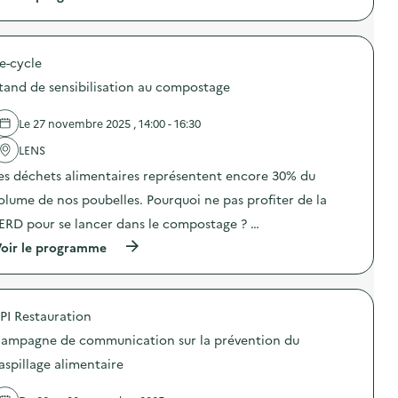
à
p
r
o
e-cycle
p
o
tand de sensibilisation au compostage
s
d
e
Le 27 novembre 2025 , 14:00 - 16:30
l
'
LENS
a
es déchets alimentaires représentent encore 30% du
c
t
olume de nos poubelles. Pourquoi ne pas profiter de la
i
o
ERD pour se lancer dans le compostage ? …
n
(
oir le programme
:
à
S
p
O
r
G
o
E
PI Restauration
p
R
o
E
ampagne de communication sur la prévention du
s
S
d
–
aspillage alimentaire
e
O
l
p