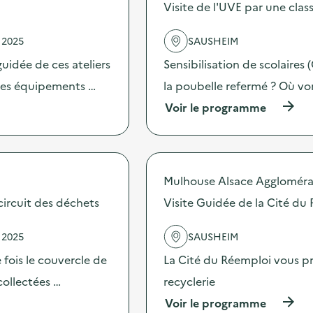
s
Visite de l'UVE par une cla
d
e
 2025
SAUSHEIM
l
'
uidée de ces ateliers
Sensibilisation de scolaires 
a
c
 les équipements …
la poubelle refermé ? Où vo
t
(
Voir le programme
i
à
o
p
n
r
:
o
C
p
a
Mulhouse Alsace Aggloméra
o
m
s
circuit des déchets
Visite Guidée de la Cité du
p
d
a
e
g
 2025
SAUSHEIM
l
n
'
e
e fois le couvercle de
La Cité du Réemploi vous pro
a
d
c
collectées …
recyclerie
e
t
c
(
Voir le programme
i
o