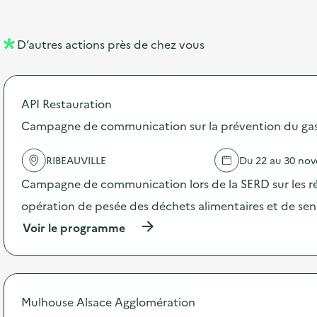
e
e
l
n
D’autres actions près de chez vous
l
t
é
API Restauration
d
Campagne de communication sur la prévention du gasp
e
l
RIBEAUVILLE
Du 22 au 30 no
a
Campagne de communication lors de la SERD sur les ré
v
opération de pesée des déchets alimentaires et de sensi
o
(
Voir le programme
i
à
p
e
r
o
p
Mulhouse Alsace Agglomération
o