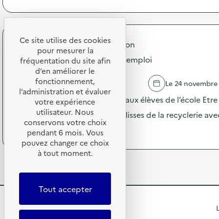
à
o
m
p
n
m
r
:
u
o
V
n
p
Ce site utilise des cookies
i
i
Mulhouse Alsace Agglomération
o
s
pour mesurer la
c
s
Visite Guidée de la Cité du Réemploi
i
fréquentation du site afin
a
d
t
d’en améliorer le
t
e
e
i
fonctionnement,
SAUSHEIM
Le 24 novembre
l
g
o
l’administration et évaluer
'
u
La Cité du Réemploi propose aux élèves de l’école Etr
n
votre expérience
a
i
s
utilisateur. Nous
c
une visite guidée dans les coulisses de la recyclerie av
d
u
t
conservons votre choix
é
r
(
Voir le programme
i
pendant 6 mois. Vous
e
l
à
o
pouvez changer ce choix
d
a
p
n
’
à tout moment.
p
r
:
E
r
o
V
N
é
p
i
V
v
o
s
Tout accepter
I
e
s
i
E
n
d
t
R
)
L
t
e
e