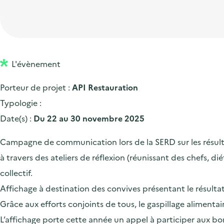
t
p
'
e
i
r
a
d
o
i
c
'
n
n
c
a
p
c
L'évènement
u
c
r
i
e
Porteur de projet :
API Restauration
c
i
p
i
Typologie :
u
n
a
l
Date(s) :
Du 22 au 30 novembre 2025
e
c
l
i
i
Campagne de communication lors de la SERD sur les résultat
l
p
à travers des ateliers de réflexion (réunissant des chefs, di
a
collectif.
l
Affichage à destination des convives présentant le résulta
e
Grâce aux efforts conjoints de tous, le gaspillage alimen
L’affichage porte cette année un appel à participer aux bon