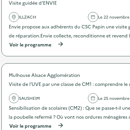
s
Visite guidée d'ENVIE
d
e
ILLZACH
Le 22 novembre
l
'
Envie propose aux adhérents du CSC Papin une visite g
a
c
de réparation.Envie collecte, reconditionne et revend
t
(
Voir le programme
i
à
o
p
n
r
:
o
C
p
a
Mulhouse Alsace Agglomération
o
m
s
Visite de l'UVE par une classe de CM1 : comprendre le 
p
d
a
e
g
SAUSHEIM
Le 25 novembre
l
n
'
e
Sensibilisation de scolaires (CM2) : Que se passe-t-il un
a
d
c
la poubelle refermé ? Où vont nos ordures ménagères 
e
t
c
(
Voir le programme
i
o