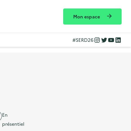
Mon espace
Instagram
Twitter
YouTube
LinkedIn
#SERD26
En
présentiel