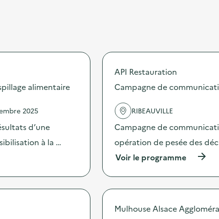
API Restauration
illage alimentaire
Campagne de communication 
vembre 2025
RIBEAUVILLE
sultats d’une
Campagne de communication 
bilisation à la …
opération de pesée des déche
(
Voir le programme
à
p
r
o
p
Mulhouse Alsace Aggloméra
o