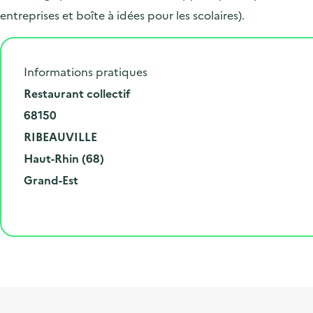
entreprises et boîte à idées pour les scolaires).
Informations pratiques
N
Restaurant collectif
u
C
68150
m
o
V
RIBEAUVILLE
é
d
i
D
Haut-Rhin (68)
r
e
l
é
R
Grand-Est
o
p
l
p
é
e
o
e
a
g
t
s
r
i
l
t
t
o
i
a
e
n
b
l
m