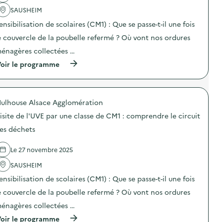
c
a
C
e
u
SAUSHEIM
c
M
d
i
t
1
e
ensibilisation de scolaires (CM1) : Que se passe-t-il une fois
t
i
:
l
d
o
c
a
e couvercle de la poubelle refermé ? Où vont nos ordures
e
n
o
C
s
énagères collectées …
:
m
i
d
V
p
t
é
(
oir le programme
i
r
é
c
à
s
e
d
h
p
i
n
u
e
r
t
d
R
t
o
e
r
é
ulhouse Alsace Agglomération
s
p
G
e
e
)
o
u
l
isite de l'UVE par une classe de CM1 : comprendre le circuit
m
s
i
e
p
d
es déchets
d
c
l
e
é
i
o
l
e
r
i
Le 27 novembre 2025
'
d
c
)
a
e
u
SAUSHEIM
c
l
i
t
a
ensibilisation de scolaires (CM1) : Que se passe-t-il une fois
t
i
C
d
o
e couvercle de la poubelle refermé ? Où vont nos ordures
i
e
n
t
s
énagères collectées …
:
é
d
V
d
é
(
oir le programme