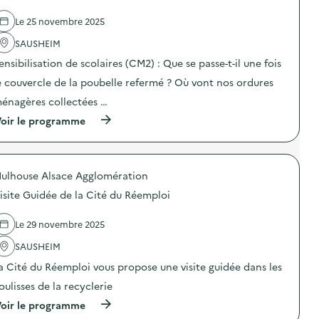
e
é
l
e
Le 25 novembre 2025
'
d
a
’
SAUSHEIM
c
E
t
N
ensibilisation de scolaires (CM2) : Que se passe-t-il une fois
i
V
o
e couvercle de la poubelle refermé ? Où vont nos ordures
I
n
E
énagères collectées …
:
)
V
(
oir le programme
i
à
s
p
i
r
t
o
e
ulhouse Alsace Agglomération
p
d
o
e
isite Guidée de la Cité du Réemploi
s
l
d
’
e
Le 29 novembre 2025
U
l
V
'
SAUSHEIM
E
a
p
a Cité du Réemploi vous propose une visite guidée dans les
c
a
t
r
oulisses de la recyclerie
i
u
o
(
oir le programme
n
n
à