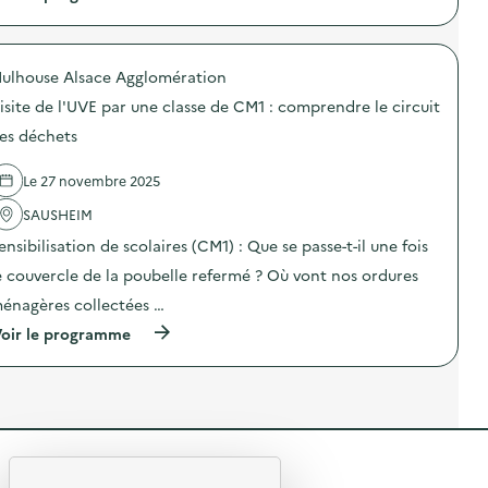
i
u
c
à
s
R
h
p
i
é
e
r
t
e
t
o
e
ulhouse Alsace Agglomération
m
s
p
d
p
)
o
e
isite de l'UVE par une classe de CM1 : comprendre le circuit
l
s
l
o
d
es déchets
’
i
e
U
)
l
V
Le 27 novembre 2025
'
E
a
p
SAUSHEIM
c
a
t
r
ensibilisation de scolaires (CM1) : Que se passe-t-il une fois
i
u
o
e couvercle de la poubelle refermé ? Où vont nos ordures
n
n
e
énagères collectées …
:
c
V
l
(
oir le programme
i
a
à
s
s
p
i
s
r
t
e
o
e
d
p
d
e
o
e
C
s
l
R
M
d
’