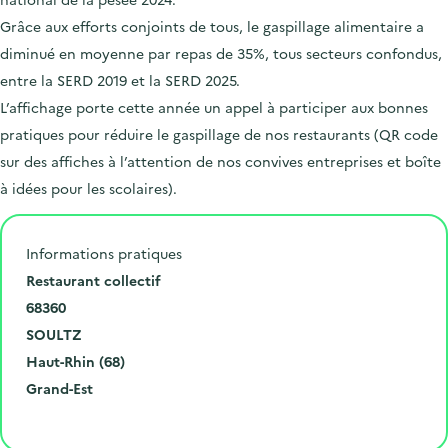
Grâce aux efforts conjoints de tous, le gaspillage alimentaire a
diminué en moyenne par repas de 35%, tous secteurs confondus,
entre la SERD 2019 et la SERD 2025.
L’affichage porte cette année un appel à participer aux bonnes
pratiques pour réduire le gaspillage de nos restaurants (QR code
sur des affiches à l’attention de nos convives entreprises et boîte
à idées pour les scolaires).
Informations pratiques
N
Restaurant collectif
u
C
68360
m
o
V
SOULTZ
é
d
i
D
Haut-Rhin (68)
r
e
l
é
R
Grand-Est
o
p
l
p
é
Cliquer pour afficher la carte
e
o
e
a
g