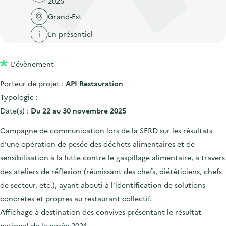
2025
'
c
n
n
a
Grand-Est
c
p
c
c
u
En présentiel
r
i
c
e
i
p
u
i
L'évènement
n
a
e
l
c
l
i
Porteur de projet :
API Restauration
i
l
Typologie :
p
Date(s) :
Du 22 au 30 novembre 2025
a
Campagne de communication lors de la SERD sur les résultats
l
d’une opération de pesée des déchets alimentaires et de
e
sensibilisation à la lutte contre le gaspillage alimentaire, à travers
des ateliers de réflexion (réunissant des chefs, diététiciens, chefs
de secteur, etc.), ayant abouti à l’identification de solutions
concrètes et propres au restaurant collectif.
Affichage à destination des convives présentant le résultat
national de la pesée 2024.