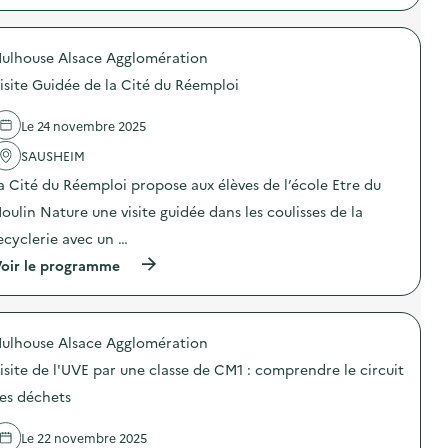
e
:
p
c
V
r
l
i
o
a
s
ulhouse Alsace Agglomération
p
s
i
o
s
isite Guidée de la Cité du Réemploi
t
s
e
e
d
d
d
e
Le 24 novembre 2025
e
e
l
C
l
'
SAUSHEIM
M
’
a
1
a Cité du Réemploi propose aux élèves de l’école Etre du
U
c
:
V
t
c
oulin Nature une visite guidée dans les coulisses de la
E
i
o
p
o
ecyclerie avec un …
m
a
n
p
(
r
oir le programme
:
r
à
u
V
e
p
n
i
n
r
e
s
d
o
c
i
r
ulhouse Alsace Agglomération
p
l
t
e
o
a
e
l
isite de l'UVE par une classe de CM1 : comprendre le circuit
s
s
G
e
d
s
u
es déchets
c
e
e
i
i
l
d
d
r
Le 22 novembre 2025
'
e
é