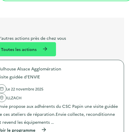
t
s
r
i
l
t
t
o
i
a
e
n
b
l
m
e
e
’autres actions près de chez vous
l
n
Toutes les actions
l
t
é
ulhouse Alsace Agglomération
d
isite guidée d'ENVIE
e
l
Le 22 novembre 2025
a
ILLZACH
v
nvie propose aux adhérents du CSC Papin une visite guidée
o
e ces ateliers de réparation.Envie collecte, reconditionne
i
t revend les équipements …
e
(
oir le programme