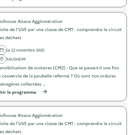
à
p
r
o
ulhouse Alsace Agglomération
p
o
isite de l'UVE par une classe de CM1 : comprendre le circuit
s
d
es déchets
e
l
Le 22 novembre 2025
'
a
SAUSHEIM
c
t
ensibilisation de scolaires (CM2) : Que se passe-t-il une fois
i
o
e couvercle de la poubelle refermé ? Où vont nos ordures
n
énagères collectées …
:
V
(
oir le programme
i
à
s
p
i
r
t
o
e
ulhouse Alsace Agglomération
p
g
o
u
isite de l'UVE par une classe de CM1 : comprendre le circuit
s
i
d
es déchets
d