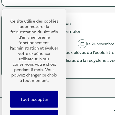
à
o
m
p
n
m
r
:
u
o
V
n
p
Ce site utilise des cookies
i
i
Mulhouse Alsace Agglomération
o
s
pour mesurer la
c
s
Visite Guidée de la Cité du Réemploi
i
fréquentation du site afin
a
d
t
d’en améliorer le
t
e
e
i
fonctionnement,
SAUSHEIM
Le 24 novembre
l
g
o
l’administration et évaluer
'
u
La Cité du Réemploi propose aux élèves de l’école Etr
n
votre expérience
a
i
s
utilisateur. Nous
c
une visite guidée dans les coulisses de la recyclerie av
d
u
t
conservons votre choix
é
r
(
Voir le programme
i
pendant 6 mois. Vous
e
l
à
o
pouvez changer ce choix
d
a
p
n
’
à tout moment.
p
r
:
E
r
o
V
N
é
p
i
V
v
o
s
Tout accepter
I
e
s
i
E
n
d
t
R
)
L
t
e
e