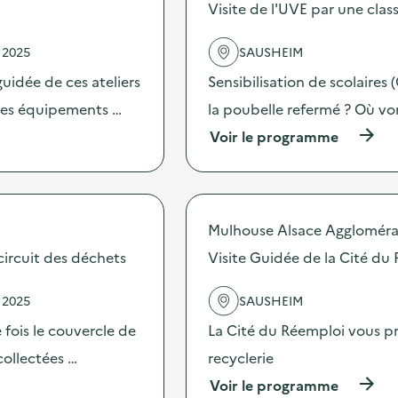
s
Visite de l'UVE par une cla
d
e
 2025
SAUSHEIM
l
'
uidée de ces ateliers
Sensibilisation de scolaires 
a
c
 les équipements …
la poubelle refermé ? Où vo
t
(
Voir le programme
i
à
o
p
n
r
:
o
C
p
a
Mulhouse Alsace Aggloméra
o
m
s
circuit des déchets
Visite Guidée de la Cité du
p
d
a
e
g
 2025
SAUSHEIM
l
n
'
e
e fois le couvercle de
La Cité du Réemploi vous pro
a
d
c
collectées …
recyclerie
e
t
c
(
Voir le programme
i
o