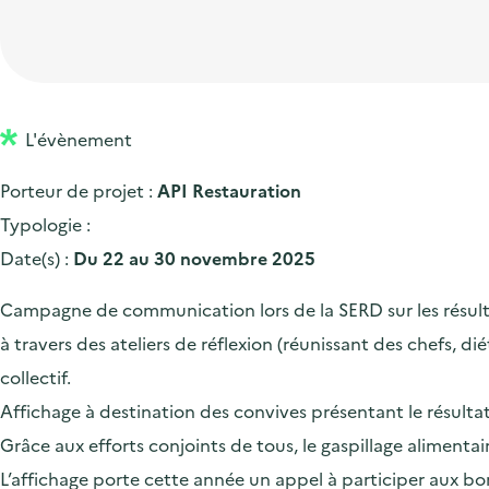
t
p
'
e
i
r
a
d
o
i
c
'
n
n
c
a
p
c
L'évènement
u
c
r
i
e
Porteur de projet :
API Restauration
c
i
p
i
Typologie :
u
n
a
l
Date(s) :
Du 22 au 30 novembre 2025
e
c
l
i
i
Campagne de communication lors de la SERD sur les résultat
l
p
à travers des ateliers de réflexion (réunissant des chefs, di
a
collectif.
l
Affichage à destination des convives présentant le résulta
e
Grâce aux efforts conjoints de tous, le gaspillage alimen
L’affichage porte cette année un appel à participer aux bon