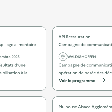
API Restauration
illage alimentaire
Campagne de communication 
vembre 2025
WALDIGHOFFEN
sultats d’une
Campagne de communication 
bilisation à la …
opération de pesée des déche
(
Voir le programme
à
p
r
o
p
Mulhouse Alsace Aggloméra
o