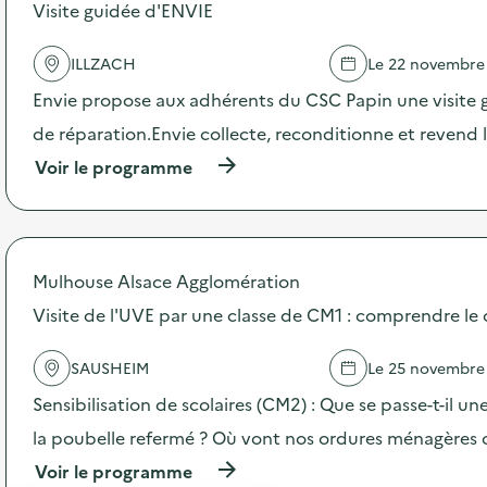
s
Visite guidée d'ENVIE
d
e
ILLZACH
Le 22 novembre
l
'
Envie propose aux adhérents du CSC Papin une visite g
a
c
de réparation.Envie collecte, reconditionne et revend
t
(
Voir le programme
i
à
o
p
n
r
:
o
C
p
a
Mulhouse Alsace Agglomération
o
m
s
Visite de l'UVE par une classe de CM1 : comprendre le 
p
d
a
e
g
SAUSHEIM
Le 25 novembre
l
n
'
e
Sensibilisation de scolaires (CM2) : Que se passe-t-il un
a
d
c
la poubelle refermé ? Où vont nos ordures ménagères 
e
t
c
(
Voir le programme
i
o