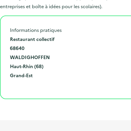
entreprises et boîte à idées pour les scolaires).
Informations pratiques
N
Restaurant collectif
u
C
68640
m
o
V
WALDIGHOFFEN
é
d
i
D
Haut-Rhin (68)
r
e
l
é
R
Grand-Est
o
p
l
p
é
e
o
e
a
g
t
s
r
i
l
t
t
o
i
a
e
n
b
l
m