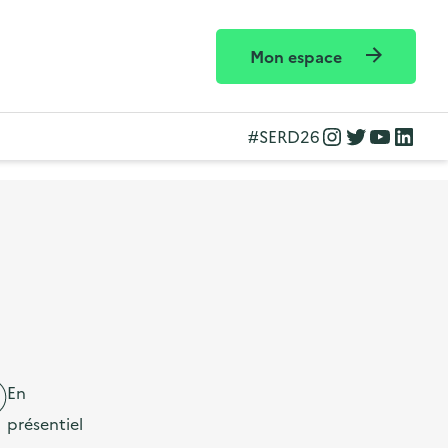
Mon espace
Instagram
Twitter
YouTube
LinkedIn
#SERD26
En
présentiel