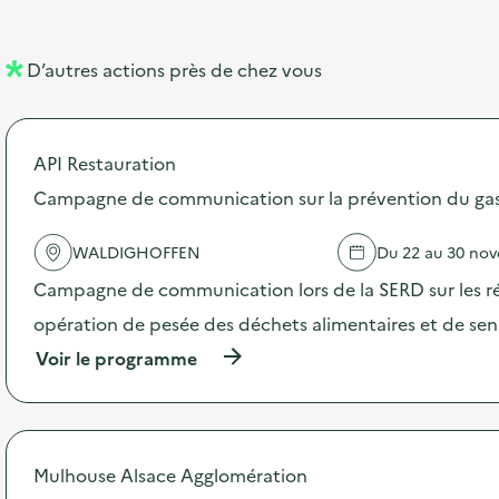
e
e
l
n
D’autres actions près de chez vous
l
t
é
API Restauration
d
Campagne de communication sur la prévention du gasp
e
l
WALDIGHOFFEN
Du 22 au 30 no
a
Campagne de communication lors de la SERD sur les ré
v
opération de pesée des déchets alimentaires et de sensi
o
(
Voir le programme
i
à
p
e
r
o
p
Mulhouse Alsace Agglomération
o