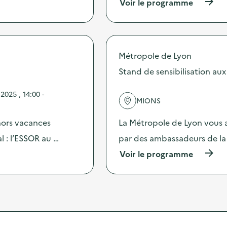
t
(
Voir le programme
o
e
à
n
m
p
:
e
r
D
n
o
i
t
p
f
Métropole de Lyon
s
o
f
)
s
Stand de sensibilisation aux
u
d
s
e
i
025 , 14:00 -
l
o
MIONS
'
n
a
d
hors vacances
La Métropole de Lyon vous a
c
’
t
l : l’ESSOR au …
par des ambassadeurs de la 
u
i
n
(
Voir le programme
o
e
à
n
s
p
:
é
r
S
r
o
p
i
p
e
e
o
c
d
s
t
e