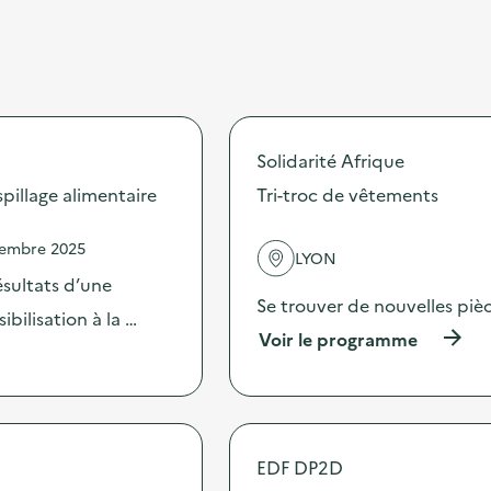
Solidarité Afrique
illage alimentaire
Tri-troc de vêtements
vembre 2025
LYON
sultats d’une
Se trouver de nouvelles pièc
bilisation à la …
(
Voir le programme
à
p
r
o
p
o
EDF DP2D
s