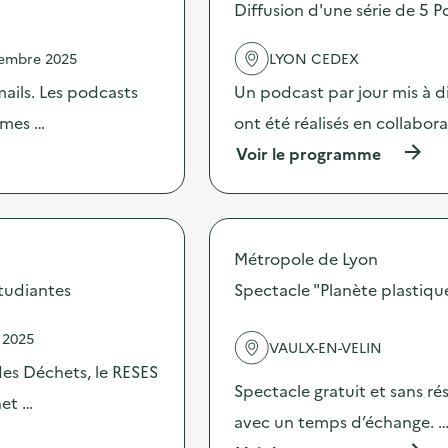
Diffusion d'une série de 5 P
d
e
l
vembre 2025
LYON CEDEX
'
a
mails. Les podcasts
Un podcast par jour mis à di
c
hèmes …
ont été réalisés en collabor
t
i
(
Voir le programme
o
à
n
p
:
r
T
o
r
p
Métropole de Lyon
i
o
-
s
étudiantes
Spectacle "Planète plastiqu
t
d
r
e
o
 2025
l
VAULX-EN-VELIN
c
'
des Déchets, le RESES
d
a
Spectacle gratuit et sans rés
e
c
het …
v
t
avec un temps d’échange. 
ê
i