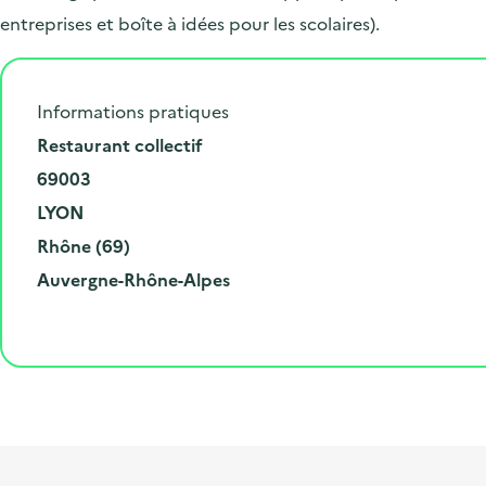
entreprises et boîte à idées pour les scolaires).
Informations pratiques
N
Restaurant collectif
u
C
69003
m
o
V
LYON
é
d
i
D
Rhône (69)
r
e
l
é
R
Auvergne-Rhône-Alpes
o
p
l
p
é
e
o
e
a
g
t
s
r
i
l
t
t
o
i
a
e
n
b
l
m