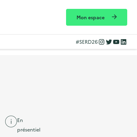
Mon espace
Instagram
Twitter
YouTube
LinkedIn
#SERD26
En
présentiel