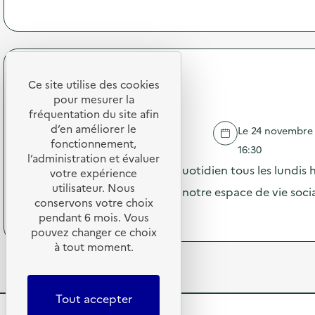
à
o
m
p
n
m
r
:
u
o
D
n
p
i
i
o
f
c
Centre social des Etats-Unis
s
Ce site utilise des cookies
f
a
d
Repair Café à Lyon 8
u
pour mesurer la
t
e
s
fréquentation du site afin
i
l
i
d’en améliorer le
o
Le 24 novembre 2
'
o
LYON
n
fonctionnement,
a
16:30
n
s
l’administration et évaluer
c
d
Venez réparer vos objets du quotidien tous les lundis 
u
votre expérience
t
’
r
utilisateur. Nous
i
scolaires de 14h à 16h30 dans notre espace de vie socia
u
l
o
conservons votre choix
n
a
(
Voir le programme
n
pendant 6 mois. Vous
e
p
à
:
pouvez changer ce choix
s
r
p
F
é
à tout moment.
é
r
o
r
v
o
r
i
e
p
m
e
n
o
a
Tout accepter
d
t
s
t
e