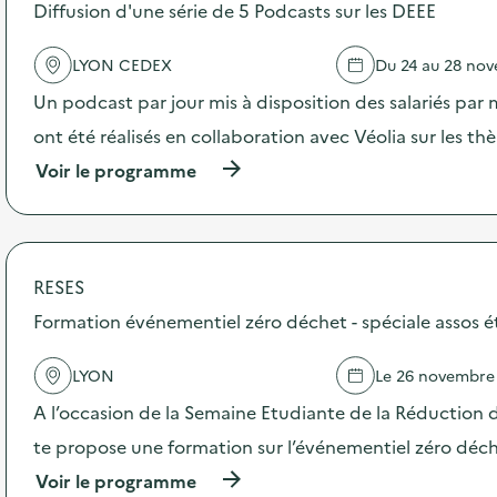
s
Diffusion d'une série de 5 Podcasts sur les DEEE
d
e
LYON CEDEX
Du 24 au 28 no
l
'
Un podcast par jour mis à disposition des salariés par 
a
c
ont été réalisés en collaboration avec Véolia sur les t
t
(
Voir le programme
i
à
o
p
n
r
:
o
C
p
a
RESES
o
m
s
Formation événementiel zéro déchet - spéciale assos 
p
d
a
e
g
LYON
Le 26 novembre
l
n
'
e
A l’occasion de la Semaine Etudiante de la Réduction 
a
d
c
te propose une formation sur l’événementiel zéro déc
e
t
c
(
Voir le programme
i
o