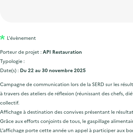
t
p
'
e
i
r
a
d
o
i
c
'
n
n
c
a
p
c
L'évènement
u
c
r
i
e
Porteur de projet :
API Restauration
c
i
p
i
Typologie :
u
n
a
l
Date(s) :
Du 22 au 30 novembre 2025
e
c
l
i
i
Campagne de communication lors de la SERD sur les résultat
l
p
à travers des ateliers de réflexion (réunissant des chefs, di
a
collectif.
l
Affichage à destination des convives présentant le résulta
e
Grâce aux efforts conjoints de tous, le gaspillage alimen
L’affichage porte cette année un appel à participer aux bon