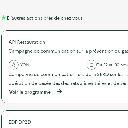
e
e
l
n
D’autres actions près de chez vous
l
t
é
API Restauration
d
Campagne de communication sur la prévention du gasp
e
l
LYON
Du 22 au 30 no
a
Campagne de communication lors de la SERD sur les ré
v
opération de pesée des déchets alimentaires et de sensi
o
(
Voir le programme
i
à
p
e
r
o
p
EDF DP2D
o