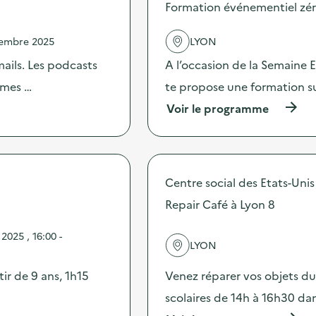
s
Formation événementiel zéro
d
e
vembre 2025
LYON
l
'
mails. Les podcasts
A l’occasion de la Semaine 
a
c
hèmes …
te propose une formation su
t
(
Voir le programme
i
à
o
p
n
r
:
o
D
p
i
Centre social des Etats-Unis
o
f
s
Repair Café à Lyon 8
f
d
u
e
s
025 , 16:00 -
l
i
LYON
'
o
a
n
tir de 9 ans, 1h15
Venez réparer vos objets du
c
d
t
scolaires de 14h à 16h30 dan
’
i
u