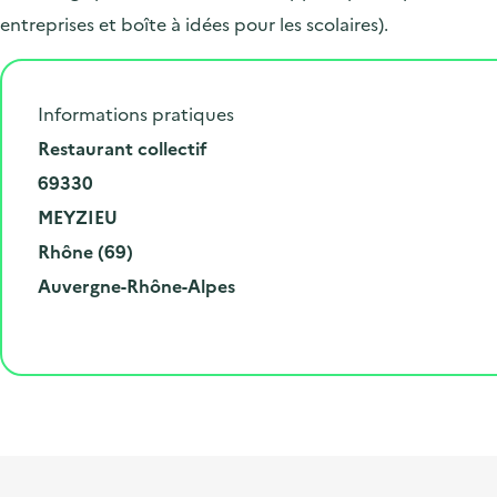
entreprises et boîte à idées pour les scolaires).
Informations pratiques
N
Restaurant collectif
u
C
69330
m
o
V
MEYZIEU
é
d
i
D
Rhône (69)
r
e
l
é
R
Auvergne-Rhône-Alpes
o
p
l
p
é
e
o
e
a
g
t
s
r
i
l
t
t
o
i
a
e
n
b
l
m