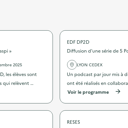
EDF DP2D
aspi »
Diffusion d'une série de 5 P
vembre 2025
LYON CEDEX
, les élèves sont
Un podcast par jour mis à di
es qui relèvent …
ont été réalisés en collabor
(
Voir le programme
à
p
r
o
p
RESES
o