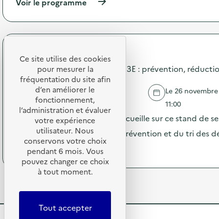
(
Voir le programme
o
t
à
n
i
p
:
o
r
D
n
o
i
d
p
f
e
Métropole de Lyon
o
Ce site utilise des cookies
f
s
s
Stand de sensibilisation aux D3E : prévention, réduction
u
pour mesurer la
e
d
s
fréquentation du site afin
n
e
i
d’en améliorer le
s
Le 26 novembre 
l
o
MIONS
i
fonctionnement,
'
11:00
n
b
l’administration et évaluer
a
d
La Métropole de Lyon vous accueille sur ce stand de se
i
votre expérience
c
’
l
utilisateur. Nous
t
par des ambassadeurs de la prévention et du tri des d
u
i
i
conservons votre choix
n
s
(
Voir le programme
o
pendant 6 mois. Vous
e
a
à
n
pouvez changer ce choix
s
t
p
:
é
à tout moment.
i
r
S
r
o
o
p
i
n
p
e
e
«
o
c
Tout accepter
d
M
s
t
e