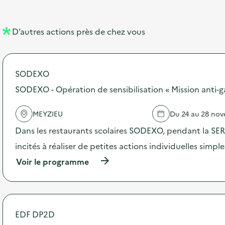
e
e
l
n
D’autres actions près de chez vous
l
t
é
SODEXO
d
SODEXO - Opération de sensibilisation « Mission anti-g
e
l
MEYZIEU
Du 24 au 28 no
a
Dans les restaurants scolaires SODEXO, pendant la SERD
v
incités à réaliser de petites actions individuelles simpl
o
(
Voir le programme
i
à
p
e
r
o
p
EDF DP2D
o