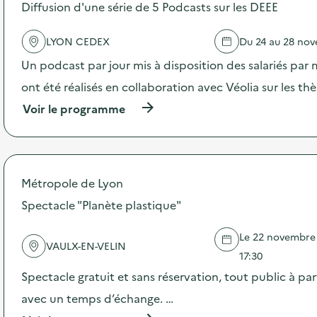
s
Diffusion d'une série de 5 Podcasts sur les DEEE
d
e
LYON CEDEX
Du 24 au 28 no
l
'
Un podcast par jour mis à disposition des salariés par 
a
c
ont été réalisés en collaboration avec Véolia sur les t
t
(
Voir le programme
i
à
o
p
n
r
:
o
S
p
O
Métropole de Lyon
o
D
s
Spectacle "Planète plastique"
E
d
X
e
O
Le 22 novembre 2
l
–
VAULX-EN-VELIN
'
17:30
O
a
p
Spectacle gratuit et sans réservation, tout public à par
c
é
t
avec un temps d’échange. …
r
i
a