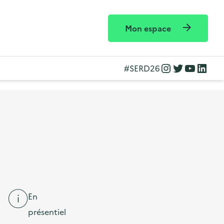
Mon espace
Instagram
Twitter
YouTube
LinkedIn
#SERD26
En
présentiel