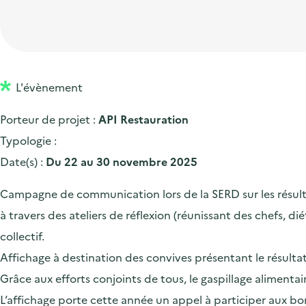
t
p
'
e
i
r
a
d
o
i
c
'
n
n
c
a
p
c
L'évènement
u
c
r
i
e
Porteur de projet :
API Restauration
c
i
p
i
Typologie :
u
n
a
l
Date(s) :
Du 22 au 30 novembre 2025
e
c
l
i
i
Campagne de communication lors de la SERD sur les résultat
l
p
à travers des ateliers de réflexion (réunissant des chefs, di
a
collectif.
l
Affichage à destination des convives présentant le résulta
e
Grâce aux efforts conjoints de tous, le gaspillage alimen
L’affichage porte cette année un appel à participer aux bon