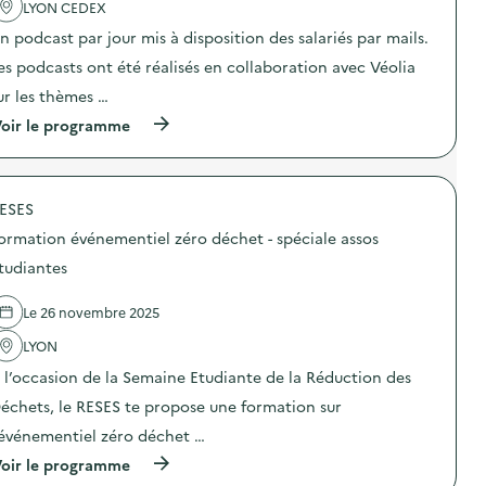
'
LYON CEDEX
r
a
a
n podcast par jour mis à disposition des salariés par mails.
c
t
t
i
es podcasts ont été réalisés en collaboration avec Véolia
i
o
o
n
ur les thèmes …
n
d
(
oir le programme
:
e
à
D
s
p
i
e
r
f
n
o
f
s
ESES
p
u
i
o
s
b
ormation événementiel zéro déchet - spéciale assos
s
i
i
d
o
tudiantes
l
e
n
i
l
d
s
Le 26 novembre 2025
'
’
a
a
u
t
LYON
c
n
i
t
e
o
 l’occasion de la Semaine Etudiante de la Réduction des
i
s
n
o
é
échets, le RESES te propose une formation sur
«
n
r
M
’événementiel zéro déchet …
:
i
i
D
e
s
(
oir le programme
i
d
s
à