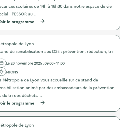
s
é
t
u
acances scolaires de 14h à 16h30 dans notre espace de vie
n
i
r
e
o
ocial : l’ESSOR au …
l
m
n
e
(
e
oir le programme
:
s
à
n
S
D
p
t
p
E
r
i
e
E
o
e
c
E
étropole de Lyon
p
l
t
)
o
z
a
tand de sensibilisation aux D3E : prévention, réduction, tri
s
é
c
d
r
l
e
o
e
Le 26 novembre 2025 , 09:00 - 11:00
l
d
“
'
é
MIONS
P
a
c
l
a Métropole de Lyon vous accueille sur ce stand de
c
h
a
t
e
n
ensibilisation animé par des ambassadeurs de la prévention
i
t
è
o
–
t
t du tri des déchets. …
n
s
e
(
oir le programme
:
p
p
à
R
é
l
p
e
c
a
r
p
i
s
o
a
a
t
étropole de Lyon
p
i
l
i