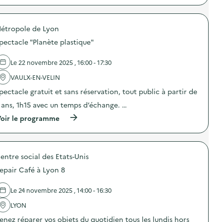
f
e
i
p
f
5
o
r
u
P
n
o
s
o
a
étropole de Lyon
p
i
d
n
o
o
pectacle "Planète plastique"
c
t
s
n
a
i
d
d
s
-
e
Le 22 novembre 2025 , 16:00 - 17:30
’
t
g
l
u
s
a
'
VAULX-EN-VELIN
n
s
s
a
e
u
pectacle gratuit et sans réservation, tout public à partir de
p
c
s
r
i
t
é
 ans, 1h15 avec un temps d’échange. …
l
»
i
r
e
)
o
(
oir le programme
i
s
n
à
e
D
:
p
d
E
F
r
e
E
o
o
5
E
r
entre social des Etats-Unis
p
P
)
m
o
o
epair Café à Lyon 8
a
s
d
t
d
c
i
e
Le 24 novembre 2025 , 14:00 - 16:30
a
o
l
s
n
'
LYON
t
é
a
s
enez réparer vos objets du quotidien tous les lundis hors
v
c