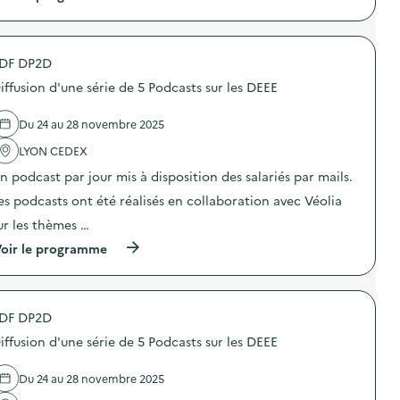
à
p
r
o
DF DP2D
p
o
iffusion d'une série de 5 Podcasts sur les DEEE
s
d
e
Du 24 au 28 novembre 2025
l
'
LYON CEDEX
a
n podcast par jour mis à disposition des salariés par mails.
c
t
es podcasts ont été réalisés en collaboration avec Véolia
i
o
ur les thèmes …
n
(
oir le programme
:
à
S
p
O
r
D
o
E
DF DP2D
p
X
o
O
iffusion d'une série de 5 Podcasts sur les DEEE
s
–
d
O
e
p
Du 24 au 28 novembre 2025
l
é