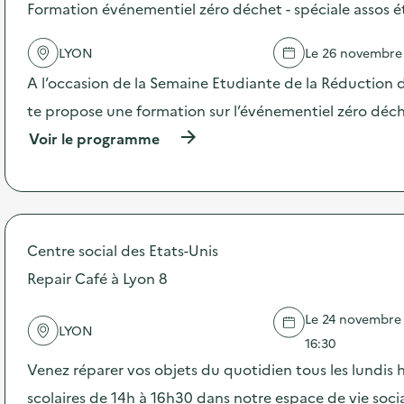
s
Formation événementiel zéro déchet - spéciale assos 
d
e
LYON
Le 26 novembre
l
'
A l’occasion de la Semaine Etudiante de la Réduction 
a
c
te propose une formation sur l’événementiel zéro déc
t
(
Voir le programme
i
à
o
p
n
r
:
o
D
p
i
o
f
Centre social des Etats-Unis
s
f
d
Repair Café à Lyon 8
u
e
s
l
i
Le 24 novembre 2
'
o
LYON
a
16:30
n
c
d
Venez réparer vos objets du quotidien tous les lundis 
t
’
i
scolaires de 14h à 16h30 dans notre espace de vie socia
u