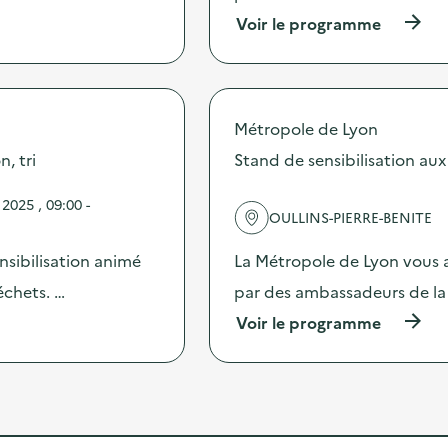
i
n
(
Voir le programme
o
e
à
n
s
p
:
é
r
S
r
o
p
i
p
e
e
Métropole de Lyon
o
c
d
s
, tri
Stand de sensibilisation aux
t
e
d
a
5
e
c
P
2025 , 09:00 -
l
l
OULLINS-PIERRE-BENITE
o
'
e
d
a
“
nsibilisation animé
La Métropole de Lyon vous a
c
c
P
a
t
échets. …
par des ambassadeurs de la 
l
s
i
a
t
(
Voir le programme
o
n
s
à
n
è
s
p
:
t
u
r
S
e
r
o
t
p
l
p
a
l
e
o
n
a