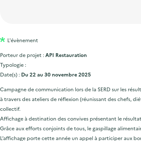
t
p
'
e
i
r
a
d
o
i
c
'
n
n
c
a
p
c
L'évènement
u
c
r
i
e
Porteur de projet :
API Restauration
c
i
p
i
Typologie :
u
n
a
l
Date(s) :
Du 22 au 30 novembre 2025
e
c
l
i
i
Campagne de communication lors de la SERD sur les résultat
l
p
à travers des ateliers de réflexion (réunissant des chefs, di
a
collectif.
l
Affichage à destination des convives présentant le résulta
e
Grâce aux efforts conjoints de tous, le gaspillage alimen
L’affichage porte cette année un appel à participer aux bon