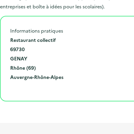
entreprises et boîte à idées pour les scolaires).
Informations pratiques
N
Restaurant collectif
u
C
69730
m
o
V
GENAY
é
d
i
D
Rhône (69)
r
e
l
é
R
Auvergne-Rhône-Alpes
o
p
l
p
é
e
o
e
a
g
t
s
r
i
l
t
t
o
i
a
e
n
b
l
m