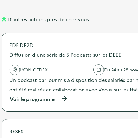
e
e
l
n
D’autres actions près de chez vous
l
t
é
EDF DP2D
d
Diffusion d'une série de 5 Podcasts sur les DEEE
e
l
LYON CEDEX
Du 24 au 28 no
a
Un podcast par jour mis à disposition des salariés par 
v
ont été réalisés en collaboration avec Véolia sur les t
o
(
Voir le programme
i
à
p
e
r
o
p
RESES
o