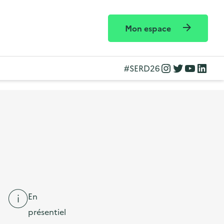
Mon espace
Instagram
Twitter
YouTube
LinkedIn
#SERD26
En
présentiel