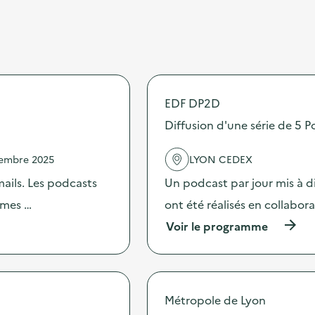
EDF DP2D
Diffusion d'une série de 5 P
vembre 2025
LYON CEDEX
mails. Les podcasts
Un podcast par jour mis à di
hèmes …
ont été réalisés en collabor
(
Voir le programme
à
p
r
o
p
Métropole de Lyon
o