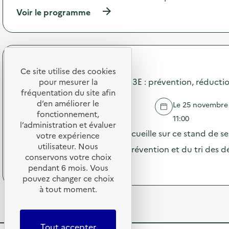
o
n
(
Voir le programme
n
e
à
:
s
p
F
é
r
o
r
o
r
i
p
m
e
Métropole de Lyon
o
Ce site utilise des cookies
a
d
s
Stand de sensibilisation aux D3E : prévention, réduction
t
pour mesurer la
e
d
i
fréquentation du site afin
5
e
o
d’en améliorer le
P
Le 25 novembre 
l
n
VENISSIEUX
o
fonctionnement,
'
11:00
é
d
l’administration et évaluer
a
v
La Métropole de Lyon vous accueille sur ce stand de se
c
votre expérience
c
é
a
utilisateur. Nous
t
par des ambassadeurs de la prévention et du tri des d
n
s
i
conservons votre choix
e
t
(
Voir le programme
o
pendant 6 mois. Vous
m
s
à
n
pouvez changer ce choix
e
s
p
:
n
à tout moment.
u
r
R
t
r
o
e
i
l
p
p
e
e
o
a
Tout accepter
l