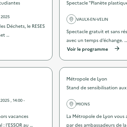
s
étudiantes
Spectacle "Planète plastiqu
d
e
 2025
l
VAULX-EN-VELIN
'
des Déchets, le RESES
a
Spectacle gratuit et sans rés
c
het …
t
avec un temps d’échange. 
i
(
Voir le programme
o
à
n
p
:
r
D
o
i
p
f
Métropole de Lyon
o
f
s
Stand de sensibilisation aux
u
d
s
e
i
025 , 14:00 -
l
o
MIONS
'
n
a
d
hors vacances
La Métropole de Lyon vous a
c
’
t
l : l’ESSOR au …
par des ambassadeurs de la 
u