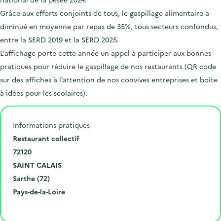
Grâce aux efforts conjoints de tous, le gaspillage alimentaire a
diminué en moyenne par repas de 35%, tous secteurs confondus,
entre la SERD 2019 et la SERD 2025.
L’affichage porte cette année un appel à participer aux bonnes
pratiques pour réduire le gaspillage de nos restaurants (QR code
sur des affiches à l’attention de nos convives entreprises et boîte
à idées pour les scolaires).
Informations pratiques
N
Restaurant collectif
u
C
72120
m
o
V
SAINT CALAIS
é
d
i
D
Sarthe (72)
r
e
l
é
R
Pays-de-la-Loire
o
p
l
p
é
Cliquer pour afficher la carte
e
o
e
a
g