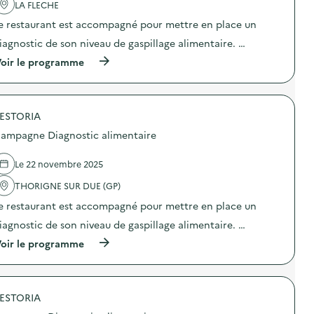
d
'
LA FLECHE
e
a
e restaurant est accompagné pour mettre en place un
c
c
o
t
iagnostic de son niveau de gaspillage alimentaire. …
m
i
m
o
(
oir le programme
u
n
à
n
:
p
i
C
r
c
a
o
a
m
ESTORIA
p
t
p
o
ampagne Diagnostic alimentaire
i
a
s
o
g
d
n
n
e
Le 22 novembre 2025
s
e
l
u
D
'
THORIGNE SUR DUE (GP)
r
i
a
l
e restaurant est accompagné pour mettre en place un
a
c
a
g
t
iagnostic de son niveau de gaspillage alimentaire. …
p
n
i
r
o
o
(
oir le programme
é
s
n
à
v
t
:
p
e
i
C
r
n
c
a
o
t
a
m
ESTORIA
p
i
l
p
o