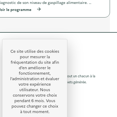
t
iagnostic de son niveau de gaspillage alimentaire. …
e
n
i
)
o
o
(
oir le programme
s
n
à
t
:
p
i
C
r
c
a
o
a
m
p
l
p
o
i
a
s
m
g
R
d
e
n
e
e
n
e
l
Ce site utilise des cookies
t
D
R
'
t
pour mesurer la
a
i
a
e
fréquentation du site afin
i
a
o
c
r
g
d’en améliorer le
t
t
u
e
n
© 2026 SERD
i
fonctionnement,
)
o
o
o
L’objectif de la SERD est de sensibiliser tout un chacun à la
r
l’administration et évaluer
s
n
nécessité de réduire la quantité de déchets générée.
u
t
votre expérience
à
:
i
SUIVEZ-NOUS
C
utilisateur. Nous
r
l
c
a
conservons votre choix
a
m
à
X (anciennement Twitter)
a
pendant 6 mois. Vous
l
p
l
Linkedin
i
a
p
pouvez changer ce choix
m
g
Instagram
a
à tout moment.
a
e
n
YouTube