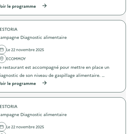
(
oir le programme
à
p
r
o
ESTORIA
p
o
ampagne Diagnostic alimentaire
s
d
e
Le 22 novembre 2025
l
'
ECOMMOY
a
e restaurant est accompagné pour mettre en place un
c
t
iagnostic de son niveau de gaspillage alimentaire. …
i
o
(
oir le programme
n
à
:
p
C
r
a
o
m
ESTORIA
p
p
o
ampagne Diagnostic alimentaire
a
s
g
d
n
e
Le 22 novembre 2025
e
l