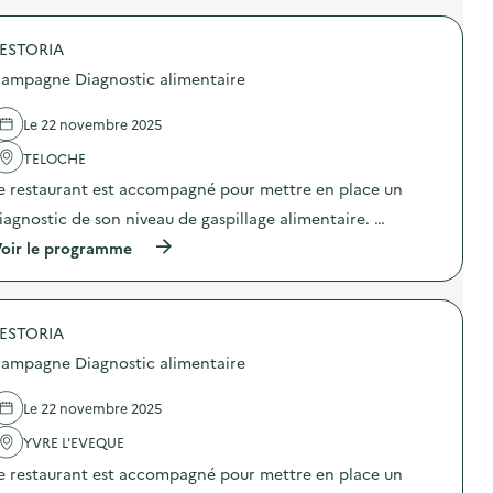
i
C
r
c
a
o
a
m
ESTORIA
p
l
p
o
ampagne Diagnostic alimentaire
i
a
s
m
g
d
e
n
e
Le 22 novembre 2025
n
e
l
t
D
'
TELOCHE
a
i
a
i
e restaurant est accompagné pour mettre en place un
a
c
r
g
t
iagnostic de son niveau de gaspillage alimentaire. …
e
n
i
)
o
o
(
oir le programme
s
n
à
t
:
p
i
C
r
c
a
o
a
m
ESTORIA
p
l
p
o
ampagne Diagnostic alimentaire
i
a
s
m
g
d
e
n
e
Le 22 novembre 2025
n
e
l
t
D
'
YVRE L'EVEQUE
a
i
a
i
e restaurant est accompagné pour mettre en place un
a
c
r
g