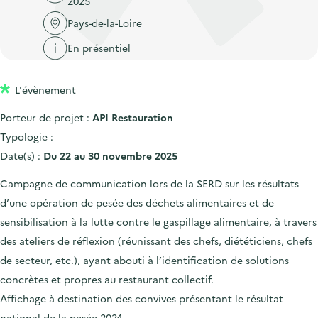
2025
'
c
n
n
a
Pays-de-la-Loire
c
p
c
c
u
En présentiel
r
i
c
e
i
p
u
i
L'évènement
n
a
e
l
c
l
i
Porteur de projet :
API Restauration
i
l
Typologie :
p
Date(s) :
Du 22 au 30 novembre 2025
a
Campagne de communication lors de la SERD sur les résultats
l
d’une opération de pesée des déchets alimentaires et de
e
sensibilisation à la lutte contre le gaspillage alimentaire, à travers
des ateliers de réflexion (réunissant des chefs, diététiciens, chefs
de secteur, etc.), ayant abouti à l’identification de solutions
concrètes et propres au restaurant collectif.
Affichage à destination des convives présentant le résultat
national de la pesée 2024.