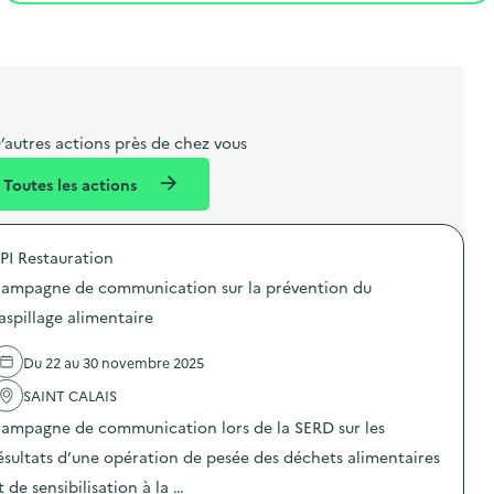
t
s
r
i
l
t
t
o
i
a
e
n
b
l
m
e
e
’autres actions près de chez vous
l
n
Toutes les actions
l
t
é
PI Restauration
d
ampagne de communication sur la prévention du
e
aspillage alimentaire
l
a
Du 22 au 30 novembre 2025
v
SAINT CALAIS
o
ampagne de communication lors de la SERD sur les
i
ésultats d’une opération de pesée des déchets alimentaires
e
t de sensibilisation à la …