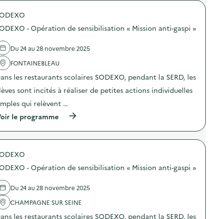
G
o
E
SODEXO
p
R
o
E
ODEXO - Opération de sensibilisation « Mission anti-gaspi »
s
S
d
–
e
O
Du 24 au 28 novembre 2025
l
p
'
FONTAINEBLEAU
é
a
r
ans les restaurants scolaires SODEXO, pendant la SERD, les
c
a
t
t
lèves sont incités à réaliser de petites actions individuelles
i
i
o
o
imples qui relèvent …
n
n
(
oir le programme
:
d
à
S
e
p
O
s
r
G
e
o
E
n
SODEXO
p
R
s
o
E
i
ODEXO - Opération de sensibilisation « Mission anti-gaspi »
s
S
b
d
–
i
e
O
Du 24 au 28 novembre 2025
l
l
p
i
'
CHAMPAGNE SUR SEINE
é
s
a
r
a
ans les restaurants scolaires SODEXO, pendant la SERD, les
c
a