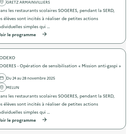
'
GRETZ ARMAINVILLIERS
d
a
u
ans les restaurants scolaires SOGERES, pendant la SERD,
c
c
t
t
es élèves sont incités à réaliser de petites actions
i
a
o
p
ndividuelles simples qui …
n
o
(
oir le programme
:
u
à
A
b
p
t
e
r
e
l
o
l
l
SODEXO
p
i
e
o
e
#
OGERES - Opération de sensibilisation « Mission anti-gaspi »
s
r
E
d
c
d
e
o
Du 24 au 28 novembre 2025
i
l
m
t
'
MELUN
p
i
a
o
o
ans les restaurants scolaires SOGERES, pendant la SERD,
c
s
n
t
t
5
es élèves sont incités à réaliser de petites actions
i
a
)
o
g
ndividuelles simples qui …
n
e
(
oir le programme
:
)
à
S
p
O
r