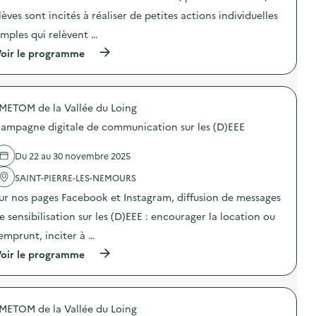
t
t
t
i
lèves sont incités à réaliser de petites actions individuelles
i
i
o
o
o
imples qui relèvent …
n
n
n
«
(
oir le programme
:
d
M
à
S
e
i
p
O
s
s
r
D
e
s
o
E
n
i
METOM de la Vallée du Loing
p
X
s
o
o
O
i
n
ampagne digitale de communication sur les (D)EEE
s
–
b
a
d
O
i
n
e
p
Du 22 au 30 novembre 2025
l
t
l
é
i
i
'
SAINT-PIERRE-LES-NEMOURS
r
s
-
a
a
a
g
ur nos pages Facebook et Instagram, diffusion de messages
c
t
t
a
t
i
i
e sensibilisation sur les (D)EEE : encourager la location ou
s
i
o
o
p
o
n
’emprunt, inciter à …
n
i
n
d
«
»
(
oir le programme
:
e
M
)
à
S
s
i
p
O
e
s
r
D
n
s
o
E
s
i
METOM de la Vallée du Loing
p
X
i
o