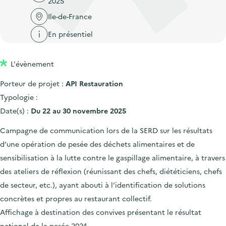
2025
'
c
n
n
a
Ile-de-France
c
p
c
c
u
En présentiel
r
i
c
e
i
p
u
i
L'évènement
n
a
e
l
c
l
i
Porteur de projet :
API Restauration
i
l
Typologie :
p
Date(s) :
Du 22 au 30 novembre 2025
a
Campagne de communication lors de la SERD sur les résultats
l
d’une opération de pesée des déchets alimentaires et de
e
sensibilisation à la lutte contre le gaspillage alimentaire, à travers
des ateliers de réflexion (réunissant des chefs, diététiciens, chefs
de secteur, etc.), ayant abouti à l’identification de solutions
concrètes et propres au restaurant collectif.
Affichage à destination des convives présentant le résultat
national de la pesée 2024.