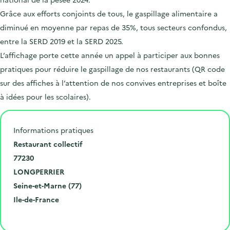
Grâce aux efforts conjoints de tous, le gaspillage alimentaire a
diminué en moyenne par repas de 35%, tous secteurs confondus,
entre la SERD 2019 et la SERD 2025.
L’affichage porte cette année un appel à participer aux bonnes
pratiques pour réduire le gaspillage de nos restaurants (QR code
sur des affiches à l’attention de nos convives entreprises et boîte
à idées pour les scolaires).
Informations pratiques
N
Restaurant collectif
u
C
77230
m
o
V
LONGPERRIER
é
d
i
D
Seine-et-Marne (77)
r
e
l
é
R
Ile-de-France
o
p
l
p
é
Cliquer pour afficher la carte
e
o
e
a
g