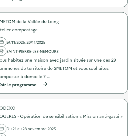
à
p
r
o
METOM de la Vallée du Loing
p
o
telier compostage
s
d
e
24/11/2025, 26/11/2025
l
'
SAINT-PIERRE-LES-NEMOURS
a
ous habitez une maison avec jardin située sur une des 29
c
t
ommunes du territoire du SMETOM et vous souhaitez
i
o
omposter à domicile ? …
n
(
oir le programme
:
à
J
p
o
r
u
o
r
SODEXO
p
n
o
é
OGERES - Opération de sensibilisation « Mission anti-gaspi »
s
e
d
R
e
’
Du 24 au 28 novembre 2025
l
e