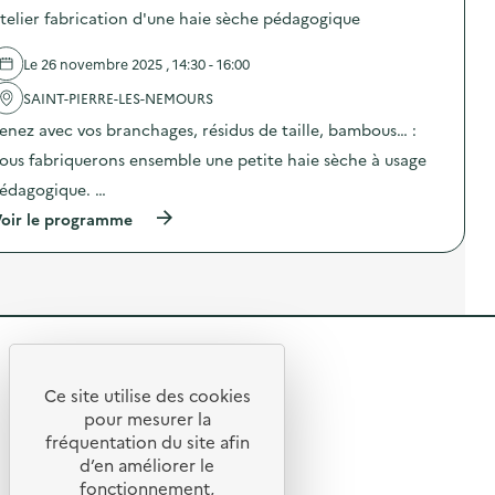
o
O
b
n
telier fabrication d'une haie sèche pédagogique
s
–
i
a
d
O
l
n
e
p
Le 26 novembre 2025 , 14:30 - 16:00
i
t
l
é
s
i
'
SAINT-PIERRE-LES-NEMOURS
r
a
-
a
a
t
g
enez avec vos branchages, résidus de taille, bambous… :
c
t
i
a
t
i
o
ous fabriquerons ensemble une petite haie sèche à usage
s
i
o
n
p
o
n
édagogique. …
«
i
n
d
M
»
(
oir le programme
:
e
i
)
à
C
s
s
p
a
e
s
r
m
n
i
o
p
s
o
p
a
i
n
o
g
b
a
s
n
i
n
R
d
e
l
t
e
d
i
i
e
l
Ce site utilise des cookies
i
s
-
R
'
g
t
pour mesurer la
a
g
a
i
t
a
e
fréquentation du site afin
o
c
t
i
s
d’en améliorer le
t
a
t
o
p
u
© 2026 SERD
i
l
fonctionnement,
n
i