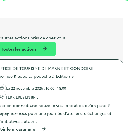
t
s
r
i
l
t
t
o
i
a
e
n
b
l
m
e
e
’autres actions près de chez vous
l
n
Toutes les actions
l
t
é
FFICE DE TOURISME DE MARNE ET GONDOIRE
d
ournée R'educ ta poubelle # Edition 5
e
l
Le 22 novembre 2025 , 10:00 - 18:00
a
FERRIERES EN BRIE
v
t si on donnait une nouvelle vie… à tout ce qu’on jette ?
o
ejoignez-nous pour une journée d’ateliers, d’échanges et
i
’initiatives autour …
e
(
oir le programme