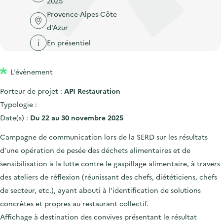
2025
'
c
n
n
Provence-Alpes-Côte
a
c
p
c
d'Azur
c
u
r
i
c
En présentiel
e
i
p
u
i
n
a
e
l
L'évènement
c
l
i
Porteur de projet :
API Restauration
i
l
Typologie :
p
Date(s) :
Du 22 au 30 novembre 2025
a
l
Campagne de communication lors de la SERD sur les résultats
e
d’une opération de pesée des déchets alimentaires et de
sensibilisation à la lutte contre le gaspillage alimentaire, à travers
des ateliers de réflexion (réunissant des chefs, diététiciens, chefs
de secteur, etc.), ayant abouti à l’identification de solutions
concrètes et propres au restaurant collectif.
Affichage à destination des convives présentant le résultat