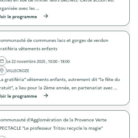
i
i
i
o
o
rganisée avec les …
f
n
n
s
(
oir le programme
s
:
’
à
d
T
e
p
e
e
n
r
p
m
g
o
r
p
a
ommunauté de communes lacs et gorges de verdon
p
é
s
g
o
v
d
ratiféria vêtements enfants
e
s
e
’
p
d
n
é
o
e
t
c
Le 22 novembre 2025 , 10:00 - 18:00
u
l
i
h
r
'
o
VILLECROZE
a
r
a
n
n
é
La gratiféria” vêtements enfants, autrement dit “la fête du
c
d
g
d
t
u
e
ratuit”, a lieu pour la 2ème année, en partenariat avec …
u
i
g
s
i
o
a
(
e
oir le programme
r
n
s
à
t
e
:
p
p
d
l
T
i
r
e
e
r
l
o
f
s
o
ommunauté d'Agglomération de la Provence Verte
l
p
o
d
c
a
o
r
é
PECTACLE "Le professeur Tritou recycle la magie"
t
g
s
m
c
e
e
d
a
h