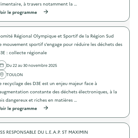
limentaire, à travers notamment la …
(
oir le programme
à
p
r
o
omité Régional Olympique et Sportif de la Région Sud
p
o
e mouvement sportif s’engage pour réduire les déchets des
s
d
3E : collecte régionale
e
l
Du 22 au 30 novembre 2025
'
a
TOULON
c
t
e recyclage des D3E est un enjeu majeur face à
i
o
’augmentation constante des déchets électroniques, à la
n
ois dangereux et riches en matières …
:
C
(
oir le programme
o
à
m
p
m
r
u
o
n
SS RESPONSABLE DU L.E.A.P. ST MAXIMIN
p
i
o