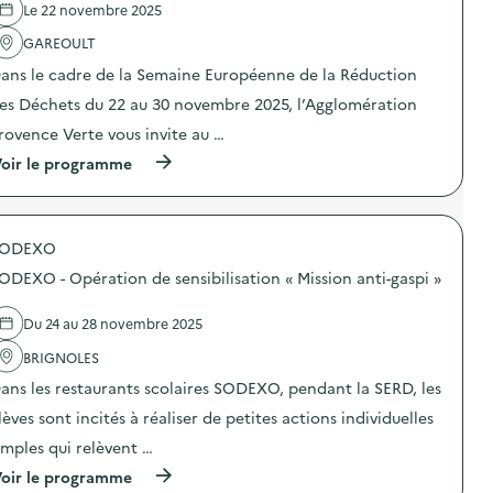
x
a
e
t
Le 22 novembre 2025
e
t
l
l
i
t
i
i
'
o
GAREOULT
s
l
m
a
n
d
ans le cadre de la Semaine Européenne de la Réduction
e
e
c
s
e
)
n
t
u
es Déchets du 22 au 30 novembre 2025, l’Agglomération
s
t
i
r
D
a
o
l
rovence Verte vous invite au …
3
i
n
a
E
(
oir le programme
r
:
g
:
à
e
G
e
c
p
)
r
s
o
r
a
t
l
o
t
i
l
SODEXO
p
i
o
e
o
f
n
ODEXO - Opération de sensibilisation « Mission anti-gaspi »
c
s
é
d
t
d
r
e
e
e
i
p
Du 24 au 28 novembre 2025
r
l
a
r
é
'
BRIGNOLES
v
o
g
a
ê
x
i
ans les restaurants scolaires SODEXO, pendant la SERD, les
c
t
i
o
t
e
m
lèves sont incités à réaliser de petites actions individuelles
n
i
m
i
a
o
e
imples qui relèvent …
t
l
n
n
é
e
(
oir le programme
:
t
d
)