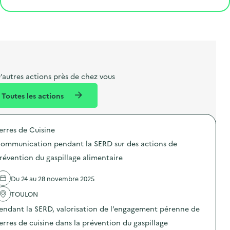
e
o
e
a
g
t
s
r
i
l
t
t
o
i
a
e
n
b
l
m
e
e
’autres actions près de chez vous
l
n
Toutes les actions
l
t
é
erres de Cuisine
d
ommunication pendant la SERD sur des actions de
e
révention du gaspillage alimentaire
l
a
Du 24 au 28 novembre 2025
v
TOULON
o
endant la SERD, valorisation de l’engagement pérenne de
i
erres de cuisine dans la prévention du gaspillage
e