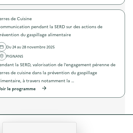
à
S
s
e
p
P
e
s
r
E
n
b
o
C
f
i
erres de Cuisine
p
T
a
o
o
A
n
d
ommunication pendant la SERD sur des actions de
s
C
t
é
d
L
révention du gaspillage alimentaire
s
c
e
E
)
h
l
“
e
Du 24 au 28 novembre 2025
'
L
t
a
e
s
PIGNANS
c
p
)
t
r
endant la SERD, valorisation de l’engagement pérenne de
i
o
o
f
erres de cuisine dans la prévention du gaspillage
n
e
limentaire, à travers notamment la …
:
s
S
s
(
oir le programme
O
e
à
D
u
p
E
r
r
X
T
o
O
r
p
–
i
o
O
t
s
p
o
R
d
é
u
e