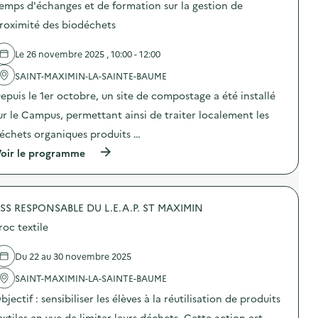
c
emps d'échanges et de formation sur la gestion de
s
a
d
roximité des biodéchets
t
e
i
l
o
Le 26 novembre 2025 , 10:00 - 12:00
'
n
a
p
SAINT-MAXIMIN-LA-SAINTE-BAUME
c
e
t
n
epuis le 1er octobre, un site de compostage a été installé
i
d
o
ur le Campus, permettant ainsi de traiter localement les
a
n
n
échets organiques produits …
:
t
L
l
(
oir le programme
e
a
à
m
S
p
o
E
r
u
R
o
v
SS RESPONSABLE DU L.E.A.P. ST MAXIMIN
D
p
e
s
o
m
roc textile
u
s
e
r
d
n
d
e
Du 22 au 30 novembre 2025
t
e
l
s
s
'
SAINT-MAXIMIN-LA-SAINTE-BAUME
p
a
a
o
bjectif : sensibiliser les élèves à la réutilisation de produits
c
c
r
t
t
t
extiles en vue de limiter leurs déchets. Cette action est