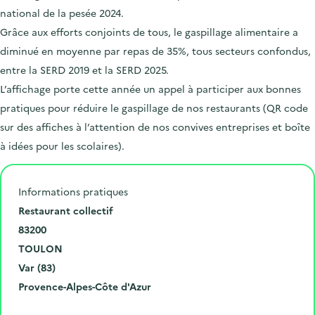
national de la pesée 2024.
Grâce aux efforts conjoints de tous, le gaspillage alimentaire a
diminué en moyenne par repas de 35%, tous secteurs confondus,
entre la SERD 2019 et la SERD 2025.
L’affichage porte cette année un appel à participer aux bonnes
pratiques pour réduire le gaspillage de nos restaurants (QR code
sur des affiches à l’attention de nos convives entreprises et boîte
à idées pour les scolaires).
Informations pratiques
N
Restaurant collectif
u
C
83200
m
o
V
TOULON
é
d
i
D
Var (83)
r
e
l
é
R
Provence-Alpes-Côte d'Azur
o
p
l
p
é
Cliquer pour afficher la carte