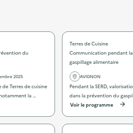
Terres de Cuisine
révention du
Communication pendant la 
gaspillage alimentaire
vembre 2025
AVIGNON
 de Terres de cuisine
Pendant la SERD, valorisati
s notamment la …
dans la prévention du gaspi
(
Voir le programme
à
p
r
o
p