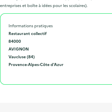
entreprises et boîte à idées pour les scolaires).
Informations pratiques
N
Restaurant collectif
u
C
84000
m
o
V
AVIGNON
é
d
i
D
Vaucluse (84)
r
e
l
é
R
Provence-Alpes-Côte d'Azur
o
p
l
p
é
e
o
e
a
g
t
s
r
i
l
t
t
o
i
a
e
n
b
l
m