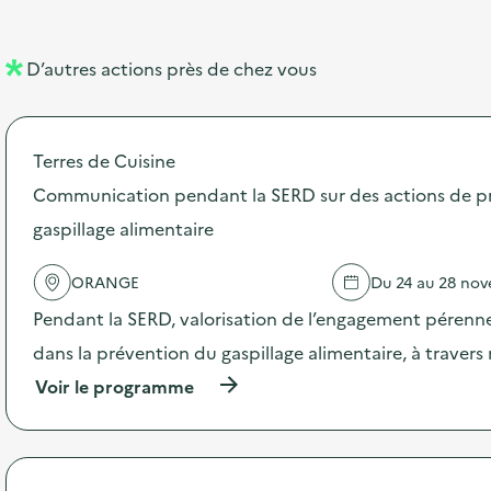
e
e
l
n
D’autres actions près de chez vous
l
t
é
Terres de Cuisine
d
Communication pendant la SERD sur des actions de p
e
gaspillage alimentaire
l
a
ORANGE
Du 24 au 28 no
v
Pendant la SERD, valorisation de l’engagement pérenne
o
dans la prévention du gaspillage alimentaire, à traver
i
(
Voir le programme
e
à
p
r
o
p