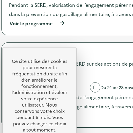
i
c
Pendant la SERD, valorisation de l’engagement pérenne
o
t
n
dans la prévention du gaspillage alimentaire, à traver
i
p
o
(
Voir le programme
e
n
à
n
:
p
d
C
r
a
o
o
n
m
p
t
Terres de Cuisine
m
o
l
u
Ce site utilise des cookies
s
Communication pendant la SERD sur des actions de p
a
n
pour mesurer la
d
S
i
gaspillage alimentaire
e
fréquentation du site afin
E
c
l
d’en améliorer le
R
a
'
fonctionnement,
D
AVIGNON
Du 24 au 28 no
t
a
s
l’administration et évaluer
i
c
Pendant la SERD, valorisation de l’engagement pérenne
u
votre expérience
o
t
r
utilisateur. Nous
n
dans la prévention du gaspillage alimentaire, à traver
i
d
p
conservons votre choix
o
e
(
Voir le programme
e
pendant 6 mois. Vous
n
s
à
n
pouvez changer ce choix
:
a
p
d
à tout moment.
C
c
r