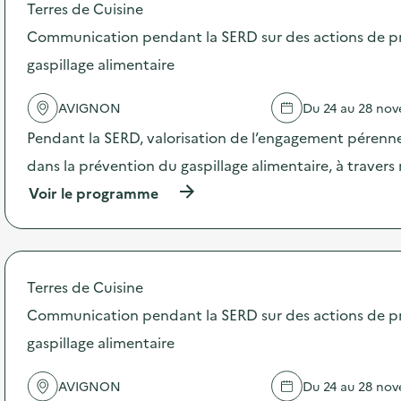
Terres de Cuisine
o
s
Communication pendant la SERD sur des actions de p
d
gaspillage alimentaire
e
l
'
AVIGNON
Du 24 au 28 no
a
c
Pendant la SERD, valorisation de l’engagement pérenne
t
dans la prévention du gaspillage alimentaire, à traver
i
o
(
Voir le programme
n
à
:
p
C
r
o
o
m
p
Terres de Cuisine
m
o
u
s
Communication pendant la SERD sur des actions de p
n
d
i
gaspillage alimentaire
e
c
l
a
'
AVIGNON
Du 24 au 28 no
t
a