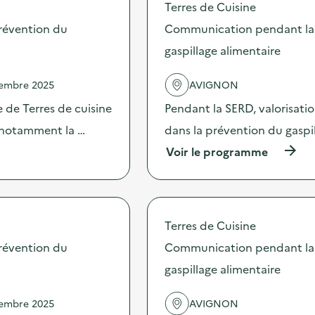
Terres de Cuisine
o
s
révention du
Communication pendant la 
d
gaspillage alimentaire
e
l
'
vembre 2025
AVIGNON
a
c
 de Terres de cuisine
Pendant la SERD, valorisati
t
s notamment la …
dans la prévention du gaspi
i
o
(
Voir le programme
n
à
:
p
C
r
o
o
m
p
Terres de Cuisine
m
o
u
s
révention du
Communication pendant la 
n
d
i
gaspillage alimentaire
e
c
l
a
'
vembre 2025
AVIGNON
t
a