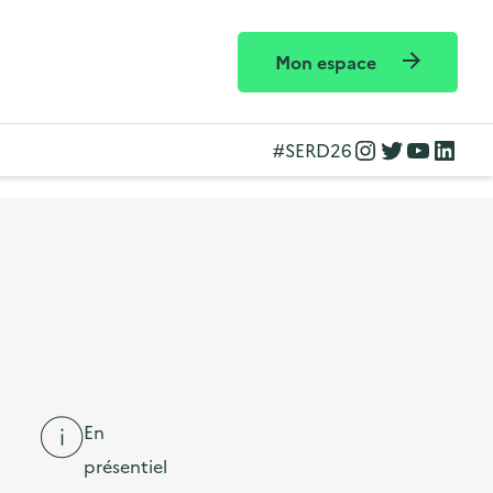
Mon espace
Instagram
Twitter
YouTube
LinkedIn
#SERD26
En
présentiel