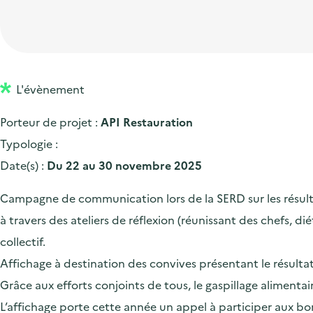
t
p
'
e
i
r
a
d
o
i
c
'
n
n
c
a
p
c
L'évènement
u
c
r
i
e
Porteur de projet :
API Restauration
c
i
p
i
Typologie :
u
n
a
l
Date(s) :
Du 22 au 30 novembre 2025
e
c
l
i
i
Campagne de communication lors de la SERD sur les résultat
l
p
à travers des ateliers de réflexion (réunissant des chefs, di
a
collectif.
l
Affichage à destination des convives présentant le résulta
e
Grâce aux efforts conjoints de tous, le gaspillage alimen
L’affichage porte cette année un appel à participer aux bon