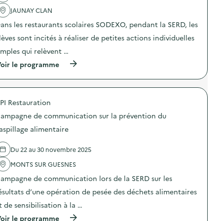
e
l
t
D
'
JAUNAY CLAN
a
i
a
i
ans les restaurants scolaires SODEXO, pendant la SERD, les
a
c
r
g
t
lèves sont incités à réaliser de petites actions individuelles
e
n
i
)
o
o
imples qui relèvent …
s
n
(
t
oir le programme
:
à
i
C
p
c
a
r
a
m
o
l
p
PI Restauration
p
i
a
o
m
g
ampagne de communication sur la prévention du
s
e
n
d
n
e
aspillage alimentaire
e
t
D
l
a
i
Du 22 au 30 novembre 2025
'
i
a
a
r
g
MONTS SUR GUESNES
c
e
n
t
)
o
ampagne de communication lors de la SERD sur les
i
s
o
t
ésultats d’une opération de pesée des déchets alimentaires
n
i
t de sensibilisation à la …
:
c
S
a
(
oir le programme