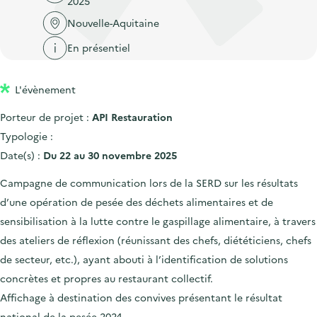
2025
'
c
n
n
a
Nouvelle-Aquitaine
c
p
c
c
u
En présentiel
r
i
c
e
i
p
u
i
L'évènement
n
a
e
l
c
l
i
Porteur de projet :
API Restauration
i
l
Typologie :
p
Date(s) :
Du 22 au 30 novembre 2025
a
Campagne de communication lors de la SERD sur les résultats
l
d’une opération de pesée des déchets alimentaires et de
e
sensibilisation à la lutte contre le gaspillage alimentaire, à travers
des ateliers de réflexion (réunissant des chefs, diététiciens, chefs
de secteur, etc.), ayant abouti à l’identification de solutions
concrètes et propres au restaurant collectif.
Affichage à destination des convives présentant le résultat
national de la pesée 2024.