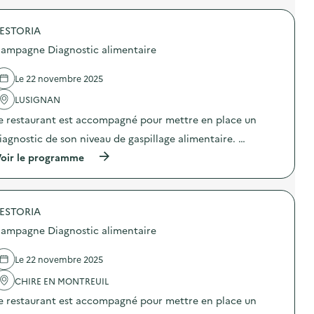
r
o
ESTORIA
p
o
ampagne Diagnostic alimentaire
s
d
e
Le 22 novembre 2025
l
'
LUSIGNAN
a
e restaurant est accompagné pour mettre en place un
c
t
iagnostic de son niveau de gaspillage alimentaire. …
i
o
(
oir le programme
n
à
:
p
C
r
a
o
m
ESTORIA
p
p
o
ampagne Diagnostic alimentaire
a
s
g
d
n
e
Le 22 novembre 2025
e
l
D
'
CHIRE EN MONTREUIL
i
a
e restaurant est accompagné pour mettre en place un
a
c
g
t