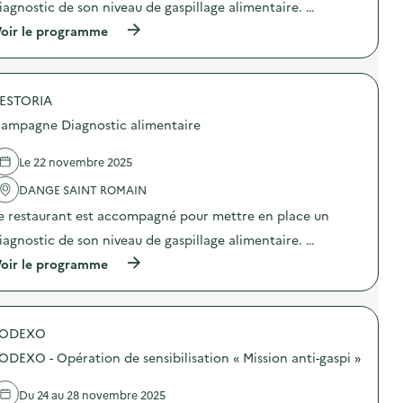
iagnostic de son niveau de gaspillage alimentaire. …
n
i
o
o
(
oir le programme
s
n
à
t
:
p
i
C
r
c
a
o
a
m
ESTORIA
p
l
p
o
ampagne Diagnostic alimentaire
i
a
s
m
g
d
e
n
e
Le 22 novembre 2025
n
e
l
t
D
'
DANGE SAINT ROMAIN
a
i
a
i
e restaurant est accompagné pour mettre en place un
a
c
r
g
t
iagnostic de son niveau de gaspillage alimentaire. …
e
n
i
)
o
o
(
oir le programme
s
n
à
t
:
p
i
C
r
c
a
o
a
m
SODEXO
p
l
p
o
ODEXO - Opération de sensibilisation « Mission anti-gaspi »
i
a
s
m
g
d
e
n
e
Du 24 au 28 novembre 2025
n