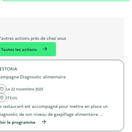
t
s
r
i
l
t
t
o
i
a
e
n
b
l
m
e
e
’autres actions près de chez vous
l
n
Toutes les actions
l
t
é
ESTORIA
d
ampagne Diagnostic alimentaire
e
l
Le 22 novembre 2025
a
ITEUIL
v
e restaurant est accompagné pour mettre en place un
o
iagnostic de son niveau de gaspillage alimentaire. …
i
(
oir le programme
e
à
p