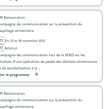
O
l
à
D
i
p
E
m
r
X
e
o
O
n
PI Restauration
p
–
t
o
O
ampagne de communication sur la prévention du
a
s
p
i
d
aspillage alimentaire
é
r
e
r
e
l
a
)
Du 22 au 30 novembre 2025
'
t
a
i
ROUILLE
c
o
t
n
ampagne de communication lors de la SERD sur les
i
d
o
ésultats d’une opération de pesée des déchets alimentaires
e
n
s
t de sensibilisation à la …
:
e
C
n
(
oir le programme
a
s
à
m
i
p
p
b
r
a
i
o
g
PI Restauration
l
p
n
i
o
e
ampagne de communication sur la prévention du
s
s
d
a
d
aspillage alimentaire
e