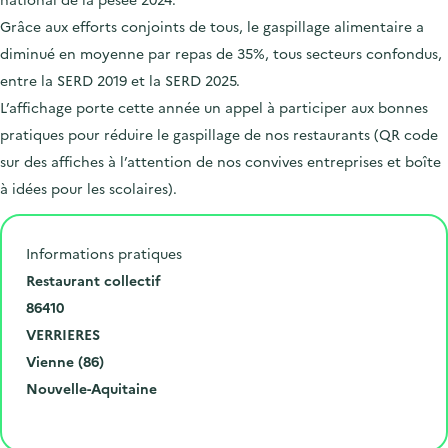
Grâce aux efforts conjoints de tous, le gaspillage alimentaire a
diminué en moyenne par repas de 35%, tous secteurs confondus,
entre la SERD 2019 et la SERD 2025.
L’affichage porte cette année un appel à participer aux bonnes
pratiques pour réduire le gaspillage de nos restaurants (QR code
sur des affiches à l’attention de nos convives entreprises et boîte
à idées pour les scolaires).
Informations pratiques
N
Restaurant collectif
u
C
86410
m
o
V
VERRIERES
é
d
i
D
Vienne (86)
r
e
l
é
R
Nouvelle-Aquitaine
o
p
l
p
é
Cliquer pour afficher la carte
e
o
e
a
g