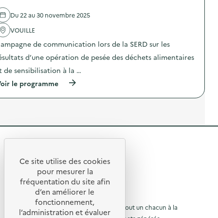
t
e
c
i
l
o
Du 22 au 30 novembre 2025
o
'
m
n
a
m
VOUILLE
«
c
u
M
t
n
ampagne de communication lors de la SERD sur les
i
i
i
s
o
ésultats d’une opération de pesée des déchets alimentaires
c
s
n
a
t de sensibilisation à la …
i
:
t
o
C
i
(
oir le programme
n
a
o
à
a
m
n
p
n
p
s
r
t
a
u
o
i
g
r
p
-
n
l
o
g
e
a
s
a
d
R
p
d
s
e
r
e
p
c
e
é
l
Ce site utilise des cookies
i
o
R
v
'
t
pour mesurer la
»
m
e
a
)
m
e
fréquentation du site afin
o
n
c
u
d’en améliorer le
t
t
t
n
u
© 2026 SERD
i
i
fonctionnement,
i
o
o
o
L’objectif de la SERD est de sensibiliser tout un chacun à la
r
c
l’administration et évaluer
n
n