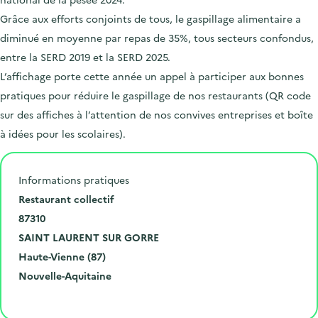
Grâce aux efforts conjoints de tous, le gaspillage alimentaire a
diminué en moyenne par repas de 35%, tous secteurs confondus,
entre la SERD 2019 et la SERD 2025.
L’affichage porte cette année un appel à participer aux bonnes
pratiques pour réduire le gaspillage de nos restaurants (QR code
sur des affiches à l’attention de nos convives entreprises et boîte
à idées pour les scolaires).
Informations pratiques
N
Restaurant collectif
u
C
87310
m
o
V
SAINT LAURENT SUR GORRE
é
d
i
D
Haute-Vienne (87)
r
e
l
é
R
Nouvelle-Aquitaine
o
p
l
p
é
Cliquer pour afficher la carte
e
o
e
a
g