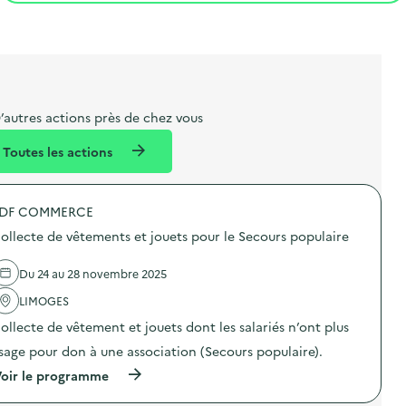
t
s
r
i
l
t
t
o
i
a
e
n
b
l
m
e
e
’autres actions près de chez vous
l
n
Toutes les actions
l
t
é
DF COMMERCE
d
ollecte de vêtements et jouets pour le Secours populaire
e
l
Du 24 au 28 novembre 2025
a
LIMOGES
v
ollecte de vêtement et jouets dont les salariés n’ont plus
o
sage pour don à une association (Secours populaire).
i
(
oir le programme
e
à
p