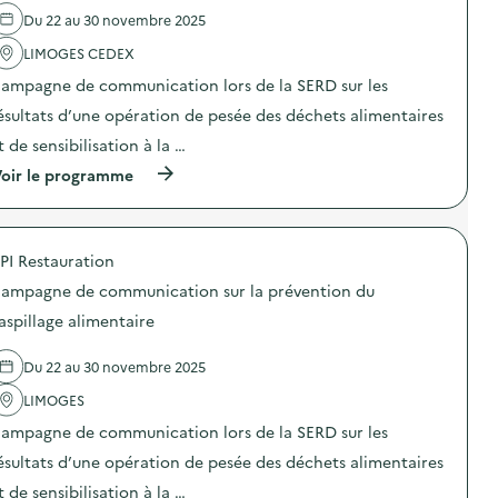
l
t
a
p
Du 22 au 30 novembre 2025
'
s
t
o
a
p
u
p
LIMOGES CEDEX
c
o
i
u
t
u
t
ampagne de communication lors de la SERD sur les
l
i
r
e
a
o
l
ésultats d’une opération de pesée des déchets alimentaires
a
i
n
e
u
r
t de sensibilisation à la …
:
S
c
e
C
e
o
(
oir le programme
)
a
c
m
à
m
o
p
p
p
u
o
r
a
r
s
o
g
s
PI Restauration
t
p
n
p
a
o
e
o
ampagne de communication sur la prévention du
g
s
d
p
e
d
aspillage alimentaire
e
u
e
e
c
l
t
l
o
a
Du 22 au 30 novembre 2025
a
'
m
i
u
a
m
r
LIMOGES
j
c
u
e
a
t
n
ampagne de communication lors de la SERD sur les
)
r
i
i
d
o
ésultats d’une opération de pesée des déchets alimentaires
c
i
n
a
t de sensibilisation à la …
n
: