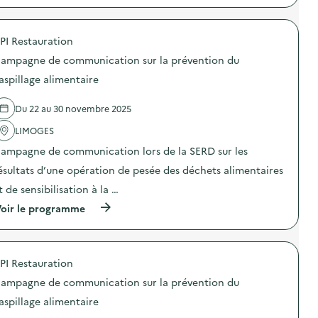
o
p
t
n
r
e
:
o
m
C
PI Restauration
p
e
o
o
n
l
ampagne de communication sur la prévention du
s
t
l
d
s
aspillage alimentaire
e
e
e
c
l
t
t
Du 22 au 30 novembre 2025
'
j
e
a
o
d
LIMOGES
c
u
e
t
e
ampagne de communication lors de la SERD sur les
v
i
t
ê
o
s
ésultats d’une opération de pesée des déchets alimentaires
t
n
p
e
t de sensibilisation à la …
:
o
m
F
u
(
e
oir le programme
o
r
à
n
r
l
p
t
m
e
r
s
a
S
o
e
t
e
PI Restauration
p
t
i
c
o
j
o
ampagne de communication sur la prévention du
o
s
o
n
u
d
u
aspillage alimentaire
g
r
e
e
r
s