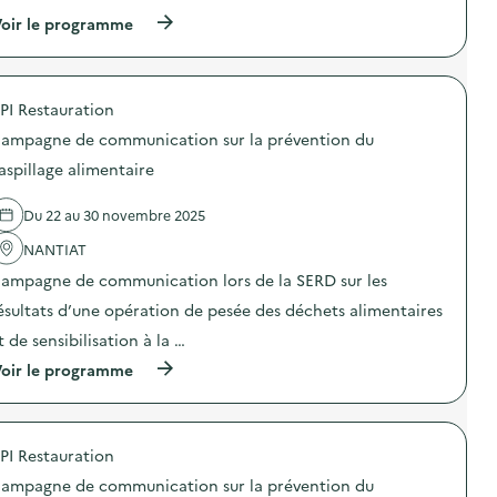
t
a
C
i
(
oir le programme
g
a
o
à
e
m
n
p
n
p
s
r
a
a
u
o
t
g
PI Restauration
r
p
u
n
l
o
r
e
ampagne de communication sur la prévention du
a
s
e
d
p
d
aspillage alimentaire
l
e
r
e
)
c
é
l
o
Du 22 au 30 novembre 2025
v
'
m
e
a
m
NANTIAT
n
c
u
t
t
n
ampagne de communication lors de la SERD sur les
i
i
i
o
o
ésultats d’une opération de pesée des déchets alimentaires
c
n
n
a
t de sensibilisation à la …
d
:
t
u
C
i
(
oir le programme
g
a
o
à
a
m
n
p
s
p
s
r
p
a
u
o
i
g
PI Restauration
r
p
l
n
l
o
l
e
ampagne de communication sur la prévention du
a
s