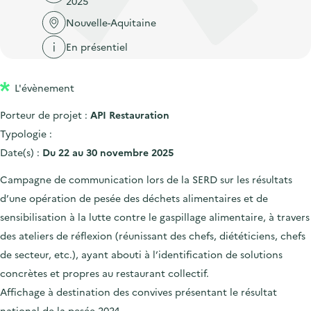
2025
'
c
n
n
a
Nouvelle-Aquitaine
c
p
c
c
u
En présentiel
r
i
c
e
i
p
u
i
L'évènement
n
a
e
l
c
l
i
Porteur de projet :
API Restauration
i
l
Typologie :
p
Date(s) :
Du 22 au 30 novembre 2025
a
Campagne de communication lors de la SERD sur les résultats
l
d’une opération de pesée des déchets alimentaires et de
e
sensibilisation à la lutte contre le gaspillage alimentaire, à travers
des ateliers de réflexion (réunissant des chefs, diététiciens, chefs
de secteur, etc.), ayant abouti à l’identification de solutions
concrètes et propres au restaurant collectif.
Affichage à destination des convives présentant le résultat
national de la pesée 2024.