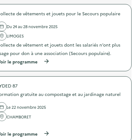
r
o
ollecte de vêtements et jouets pour le Secours populaire
p
o
s
Du 24 au 28 novembre 2025
d
e
LIMOGES
l
'
ollecte de vêtement et jouets dont les salariés n’ont plus
a
sage pour don à une association (Secours populaire).
c
t
(
oir le programme
i
à
o
p
n
r
:
o
C
YDED 87
p
o
o
l
ormation gratuite au compostage et au jardinage naturel
s
l
d
e
e
Le 22 novembre 2025
c
l
t
'
CHAMBORET
e
a
d
…
c
e
t
(
oir le programme
v
i
à
ê