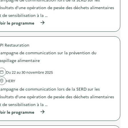
i
i
i
o
o
ésultats d’une opération de pesée des déchets alimentaires
c
n
n
a
t de sensibilisation à la …
d
:
t
u
C
i
(
oir le programme
g
a
o
à
a
m
n
p
s
p
s
r
p
a
u
o
i
g
PI Restauration
r
p
l
n
l
o
l
e
ampagne de communication sur la prévention du
a
s
a
d
p
d
aspillage alimentaire
g
e
r
e
e
c
é
l
a
o
Du 22 au 30 novembre 2025
v
'
l
m
e
a
i
m
HERY
n
c
m
u
t
t
e
n
ampagne de communication lors de la SERD sur les
i
i
n
i
o
o
ésultats d’une opération de pesée des déchets alimentaires
t
c
n
n
a
a
t de sensibilisation à la …
d
:
i
t
u
C
r
i
(
oir le programme
g
a
e
o
à
a
m
)
n
p
s
p
s
r
p
a