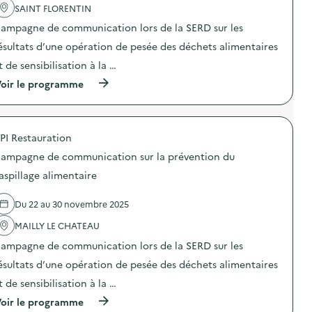
i
m
SAINT FLORENTIN
n
c
m
u
t
t
e
n
ampagne de communication lors de la SERD sur les
i
i
n
i
o
o
ésultats d’une opération de pesée des déchets alimentaires
t
c
n
n
a
a
t de sensibilisation à la …
d
:
i
t
u
C
r
i
(
oir le programme
g
a
e
o
à
a
m
)
n
p
s
p
s
r
p
a
u
o
i
g
PI Restauration
r
p
l
n
l
o
l
e
ampagne de communication sur la prévention du
a
s
a
d
p
d
aspillage alimentaire
g
e
r
e
e
c
é
l
a
o
Du 22 au 30 novembre 2025
v
'
l
m
e
a
i
m
MAILLY LE CHATEAU
n
c
m
u
t
t
e
n
ampagne de communication lors de la SERD sur les
i
i
n
i
o
o
ésultats d’une opération de pesée des déchets alimentaires
t
c
n
n
a
a
t de sensibilisation à la …
d
:
i
t
u
C
r
i
(
oir le programme
g
a
e
o
à