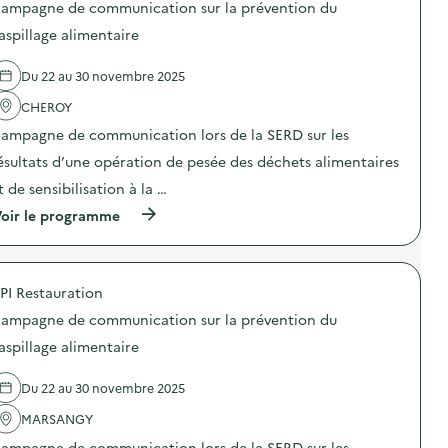
e
ampagne de communication sur la prévention du
s
d
d
aspillage alimentaire
e
e
c
l
o
Du 22 au 30 novembre 2025
'
m
a
m
CHEROY
c
u
t
n
ampagne de communication lors de la SERD sur les
i
i
o
ésultats d’une opération de pesée des déchets alimentaires
c
n
a
t de sensibilisation à la …
:
t
C
i
(
oir le programme
a
o
à
m
n
p
p
s
r
a
u
o
g
PI Restauration
r
p
n
l
o
e
ampagne de communication sur la prévention du
a
s
d
p
d
aspillage alimentaire
e
r
e
c
é
l
o
Du 22 au 30 novembre 2025
v
'
m
e
a
m
MARSANGY
n
c
u
t
t
n
ampagne de communication lors de la SERD sur les