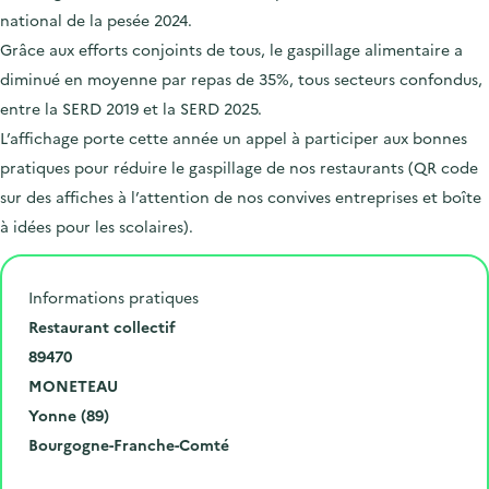
national de la pesée 2024.
Grâce aux efforts conjoints de tous, le gaspillage alimentaire a
diminué en moyenne par repas de 35%, tous secteurs confondus,
entre la SERD 2019 et la SERD 2025.
L’affichage porte cette année un appel à participer aux bonnes
pratiques pour réduire le gaspillage de nos restaurants (QR code
sur des affiches à l’attention de nos convives entreprises et boîte
à idées pour les scolaires).
Informations pratiques
N
Restaurant collectif
u
C
89470
m
o
V
MONETEAU
é
d
i
D
Yonne (89)
r
e
l
é
R
Bourgogne-Franche-Comté
o
p
l
p
é
Cliquer pour afficher la carte