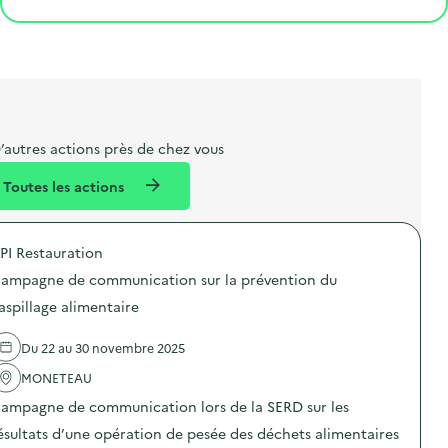
e
o
e
a
g
t
s
r
i
l
t
t
o
i
a
e
n
b
l
m
e
e
’autres actions près de chez vous
l
n
Toutes les actions
l
t
é
PI Restauration
d
ampagne de communication sur la prévention du
e
aspillage alimentaire
l
a
Du 22 au 30 novembre 2025
v
MONETEAU
o
ampagne de communication lors de la SERD sur les
i
ésultats d’une opération de pesée des déchets alimentaires
e