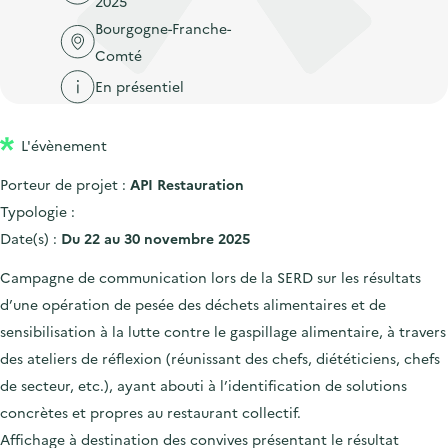
2025
'
c
n
n
Bourgogne-Franche-
a
c
p
c
Comté
c
u
r
i
c
En présentiel
e
i
p
u
i
n
a
e
l
L'évènement
c
l
i
Porteur de projet :
API Restauration
i
l
Typologie :
p
Date(s) :
Du 22 au 30 novembre 2025
a
l
Campagne de communication lors de la SERD sur les résultats
e
d’une opération de pesée des déchets alimentaires et de
sensibilisation à la lutte contre le gaspillage alimentaire, à travers
des ateliers de réflexion (réunissant des chefs, diététiciens, chefs
de secteur, etc.), ayant abouti à l’identification de solutions
concrètes et propres au restaurant collectif.
Affichage à destination des convives présentant le résultat