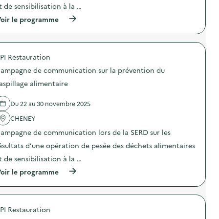
t de sensibilisation à la …
(
oir le programme
à
p
r
o
PI Restauration
p
o
ampagne de communication sur la prévention du
s
d
aspillage alimentaire
e
l
Du 22 au 30 novembre 2025
'
a
CHENEY
c
t
ampagne de communication lors de la SERD sur les
i
o
ésultats d’une opération de pesée des déchets alimentaires
n
t de sensibilisation à la …
:
C
(
oir le programme
a
à
m
p
p
r
a
o
g
PI Restauration
p
n
o