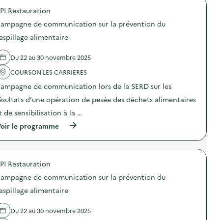
u
o
i
g
PI Restauration
r
p
l
n
l
o
l
e
ampagne de communication sur la prévention du
a
s
a
d
p
d
aspillage alimentaire
g
e
r
e
e
c
é
l
a
o
Du 22 au 30 novembre 2025
v
'
l
m
e
a
i
m
COURSON LES CARRIERES
n
c
m
u
t
t
e
n
ampagne de communication lors de la SERD sur les
i
i
n
i
o
o
ésultats d’une opération de pesée des déchets alimentaires
t
c
n
n
a
a
t de sensibilisation à la …
d
:
i
t
u
C
r
i
(
oir le programme
g
a
e
o
à
a
m
)
n
p
s
p
s
r
p
a
u
o
i
g
PI Restauration
r
p
l
n
l
o
l
e
ampagne de communication sur la prévention du
a
s
a
d
p
d
aspillage alimentaire
g
e
r
e
e
c
é
l
a
o
Du 22 au 30 novembre 2025
v
'
l
m
e
a